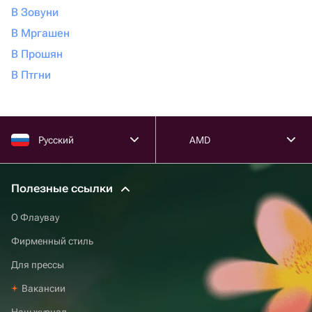
В Зовуни
В Мргашен
В Прошян
В Птгни
Русский
AMD
Полезные ссылки
О Флаувау
Фирменный стиль
Для прессы
Вакансии
Наш журнал