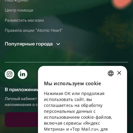
Центр помощи
Разместить магазин
Правила акции “Atomic Heart”
Популярные города
×
Мы используем сookie
RUSSIAN
В приложении еще удобнее!
Нажимая ОК или продолжая
ENGLISH
Личный кабинет получателя, больше бонусов за покупки и
использовать сайт, вы
напоминания о событиях
UKRAINIAN
соглашаетесь на обработку
персональных данных с
PORTUGUESE
использованием cookie-файлов,
Скачать приложение
включая сервисы «Яндекс
SPANISH
Метрика» и «Top Mail.ru», для