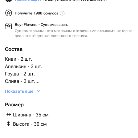
Получите 1900 бонусов
Buyr Flowers - Супермагазин.
Супермагазины - это магазины с отличными отзывами, которые
делают всё для качественного сервиса.
Состав
Киви - 2 шт.
Апельсин - 3 шт.
Груша - 2 шт.
Слива - 3 шт.
виноград темный - 1 шт.
Показать еще
яблоко ред - 3 шт.
яблоко гренни смит - 3 шт.
Размер
виноград ветка - 1 шт.
Ширина - 35 см
миндарин - 3 шт.
Высота - 30 см