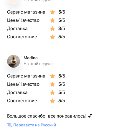
повода, которому обрадуется каждый человек,
Сервис магазина
5
/5
независимо от пола, возраста и социального статуса.
Цена/Качество
5
/5
Заказав корзину с фруктами в Buyr Flowers, вы
Доставка
3
/5
проявите внимание к родным и близким, подарите им
Соответствие
5
/5
вкусную и полезную заботу. Поверьте, такая шикарная
композиция не останется незамеченной! Доставка
заказов осуществляется в Ереване и Ереванской
Madina
области..
На этой неделе
Сервис магазина
5
/5
Цена/Качество
5
/5
Доставка
5
/5
Соответствие
5
/5
Большое спасибо, все понравилось! 💕
Перевести на Русский