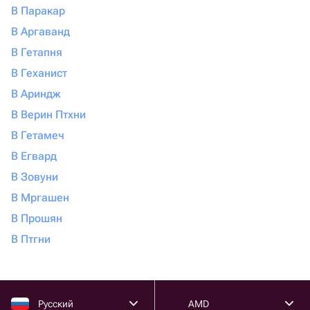
В Паракар
В Аргаванд
В Гетапня
В Геханист
В Ариндж
В Верин Птхни
В Гетамеч
В Егвард
В Зовуни
В Мргашен
В Прошян
В Птгни
Русский
AMD