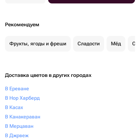
Рекомендуем
Фрукты, ягоды и фреши
Сладости
Мёд
Ор
Доставка цветов в других городах
В Ереване
В Нор Харберд
В Касах
В Канакераван
В Мерцаван
В Джрвеж