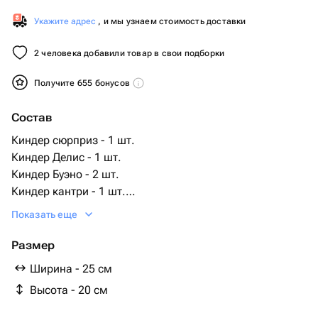
Укажите адрес
, и мы узнаем стоимость доставки
2 человека добавили товар в свои подборки
Получите 655 бонусов
Состав
Киндер сюрприз - 1 шт.
Киндер Делис - 1 шт.
Киндер Буэно - 2 шт.
Киндер кантри - 1 шт.
Мишка тедди - 1 шт.
Показать еще
киткат мини - 24 шт.
киндер буэно мини - 5 шт.
Размер
фольгированное сердце мини - 1 шт.
Ширина - 25 см
нутелла мини 25г - 1 шт.
Высота - 20 см