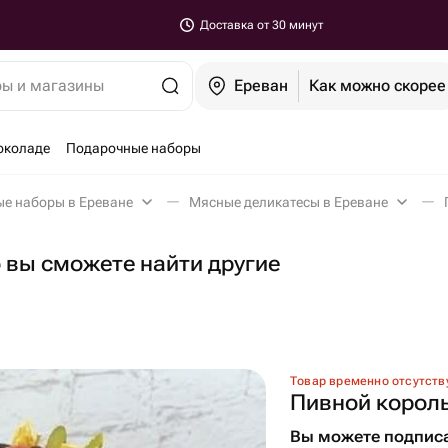
Доставка от 30 минут
ры и магазины
Ереван
Как можно скорее
околаде
Подарочные наборы
ые наборы в Ереване
Мясные деликатесы в Ереване
о вы сможете найти другие
Товар временно отсутств
Пивной корол
Вы можете подписа