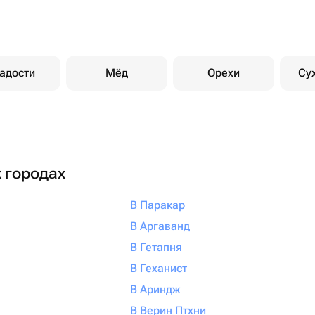
адости
Мёд
Орехи
Су
х городах
В Паракар
В Аргаванд
В Гетапня
В Геханист
В Ариндж
В Верин Птхни