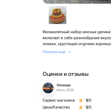
Великолепный набор мясных делика
включает в себя разнообразие вкусо
оливки, хрустящие огурчики корни
колбаса, сытные охотничьи колбаски
Показать еще
украсят любой праздничный стол. К
нежного аромата в этот нежный бук
идеально дополняются солеными к
Оценки и отзывы
черри. Пикантный сыр косичка мини
дополняют этот гурманский набор, 
любого любителя мясных изделий.
Зинаида
Июль 2026
Сервис магазина
5
/5
Цена/Качество
5
/5