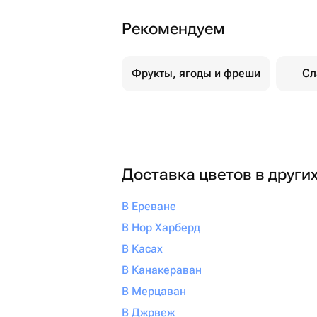
Рекомендуем
Фрукты, ягоды и фреши
Сл
Доставка цветов в други
В Ереване
В Нор Харберд
В Касах
В Канакераван
В Мерцаван
В Джрвеж