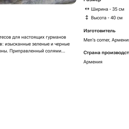
огурцы корнишоны - 
Ширина - 35 см
сыр копченый полоски
Высота - 40 см
охотничьи колбаски м
кнакер круглый - 400
Изготовитель
тесов для настоящих гурманов
Men's corner, Армени
в: изысканные зеленые и черные
шоны. Приправленный солями
Страна производс
 и аппетитный кнакер круглый
Армения
опченый сыр полосками добавляет
ет изысканных товаров. Они
рекерами и сочными помидорами
 и небольшие охотничьи колбаски
делая его идеальным подарком для