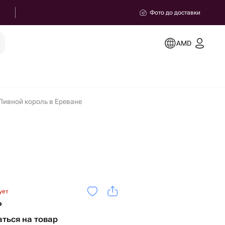
Фото до доставки
AMD
Пивной король в Ереване
ует
ь
ться на товар