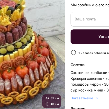
Мы сообщим о его по
Ваша почта
Узнат
1 человек добавил т
Состав
Охотничьи колбаски -
Крекеры соленые - 70
помидоры черри - 30
сыр косичка мини - 3
солями колбаса - 200
Показать еще
35 см
оливки зеленые - 200
40 см
оливки черные - 200 
Размер