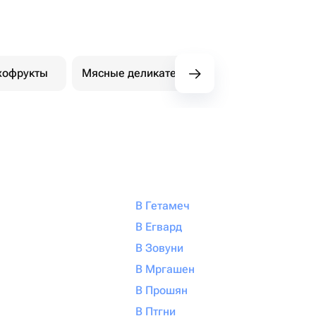
хофрукты
Мясные деликатесы
В Гетамеч
В Егвард
В Зовуни
В Мргашен
В Прошян
В Птгни