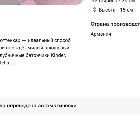
Ширина - 25 см
Высота - 15 см
Страна производс
Армения
 оттенках — идеальный способ
три вас ждёт милый плюшевый
лубничные батончики Kinder,
ella.
подарок подойдёт для дня
Валентина или просто без повода.
ыла переведена автоматически
perfect for expressing love and care.
r along with a delicious assortment of