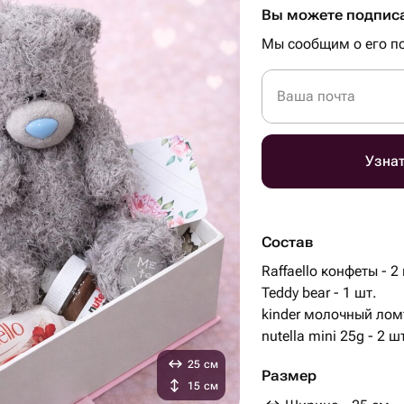
Вы можете подписа
Мы сообщим о его по
Ваша почта
Узнат
Состав
Raffaello конфеты - 2
Teddy bear - 1 шт.
kinder молочный ломт
nutella mini 25g - 2 ш
25 см
Размер
15 см