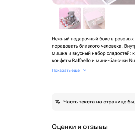
Нежный подарочный бокс в розовых
порадовать близкого человека. Вну
мишка и вкусный набор сладостей: к
конфеты Raffaello и мини-баночки Nut
Стильный и аккуратно оформленный 
Показать еще
рождения, годовщины, Дня святого 
🎁 Элегантная розовая коробка
🧸 Плюшевый мишка
Часть текста на странице б
🍫 Ассорти сладостей
💝 Полностью готов к подарку
A charming gift box in soft pink tones, 
Оценки и отзывы
Inside you’ll find an adorable teddy bea