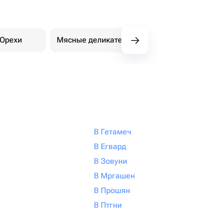
Орехи
Мясные деликатесы
В Гетамеч
В Егвард
В Зовуни
В Мргашен
В Прошян
В Птгни