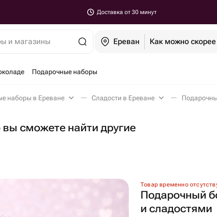
Доставка от 30 минут
ры и магазины
Ереван
Как можно скорее
околаде
Подарочные наборы
ые наборы в Ереване
Сладости в Ереване
Подарочный
о вы сможете найти другие
Товар временно отсутств
Подарочный б
и сладостями