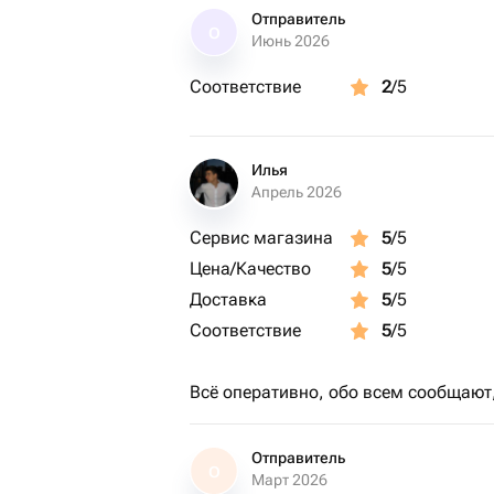
chocolate treats, including strawberry-f
Отправитель
О
Июнь 2026
and mini jars of Nutella.
This beautifully arranged box makes a w
Соответствие
2
/5
anniversaries, Valentine’s Day, or sim
🎁 Elegant pink box
Илья
🧸 Soft teddy bear
Апрель 2026
🍫 Chocolate sweet assortment
💝 Ready to gift
Сервис магазина
5
/5
Цена/Качество
5
/5
Доставка
5
/5
Соответствие
5
/5
Всё оперативно, обо всем сообщают
Отправитель
О
Март 2026