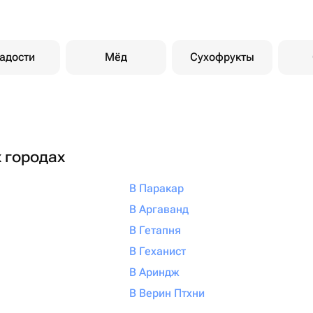
адости
Мёд
Сухофрукты
х городах
В Паракар
В Аргаванд
В Гетапня
В Геханист
В Ариндж
В Верин Птхни