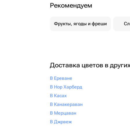
Рекомендуем
Фрукты, ягоды и фреши
Сл
Доставка цветов в други
В Ереване
В Нор Харберд
В Касах
В Канакераван
В Мерцаван
В Джрвеж