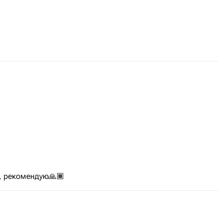
lavored Kinder bars, Raffaello sweets,
onderful surprise for birthdays,
ply to make someone smile.
, рекомендую🙏🏾