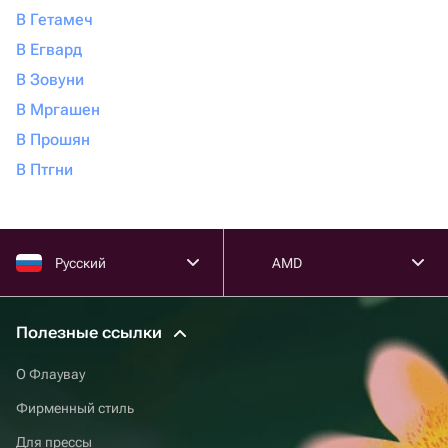
В Гетамеч
В Егвард
В Зовуни
В Мргашен
В Прошян
В Птгни
Русский
AMD
Полезные ссылки
О Флаувау
Фирменный стиль
Для прессы