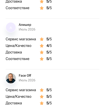
романтический подарок, сладкий подарок, коробка с
Доставка
5
/5
конфетами
Соответствие
5
/5
Алишер
А
Июль 2026
Сервис магазина
5
/5
Цена/Качество
4
/5
Доставка
5
/5
Соответствие
5
/5
Face Off
Июль 2026
Сервис магазина
5
/5
Цена/Качество
5
/5
Доставка
5
/5