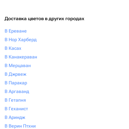
Доставка цветов в других городах
В Ереване
В Нор Харберд
В Касах
В Канакераван
В Мерцаван
В Джрвеж
В Паракар
В Аргаванд
В Гетапня
В Геханист
В Ариндж
В Верин Птхни