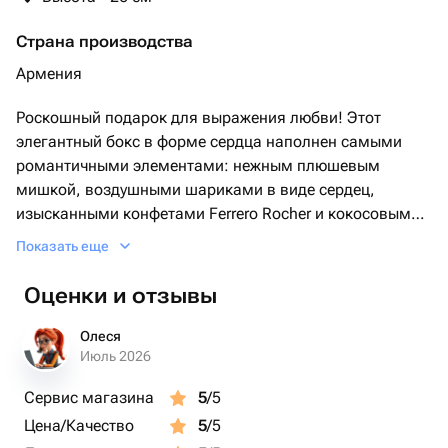
Страна производства
Армения
Роскошный подарок для выражения любви! Этот
элегантный бокс в форме сердца наполнен самыми
романтичными элементами: нежным плюшевым
мишкой, воздушными шариками в виде сердец,
изысканными конфетами Ferrero Rocher и кокосовыми
Raffaello. Красные шоколадные сердечки дополняют
Показать еще
композицию, создавая атмосферу теплоты и заботы.
Идеально подходит для Дня святого Валентина,
Оценки и отзывы
годовщины, 8 Марта или просто как сюрприз для
любимого человека.
Олеся
Июль 2026
подарочный бокс, букет из конфет, Raffaello, Ferrero
Сервис магазина
5
/5
Rocher, мягкая игрушка, воздушные шары,
Цена/Качество
5
/5
шоколадные сердечки, подарок на 14 февраля,