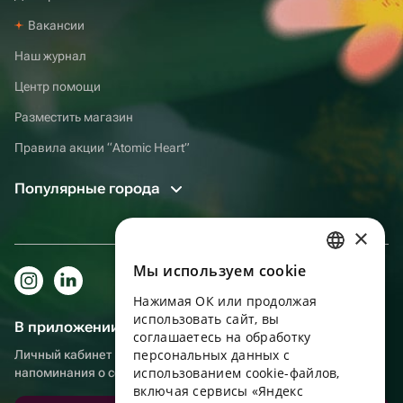
Вакансии
Наш журнал
Центр помощи
Разместить магазин
Правила акции “Atomic Heart”
Популярные города
×
Мы используем сookie
RUSSIAN
Нажимая ОК или продолжая
ENGLISH
использовать сайт, вы
В приложении еще удобнее!
UKRAINIAN
соглашаетесь на обработку
персональных данных с
Личный кабинет получателя, больше бонусов за покупки и
PORTUGUESE
использованием cookie-файлов,
напоминания о событиях
включая сервисы «Яндекс
SPANISH