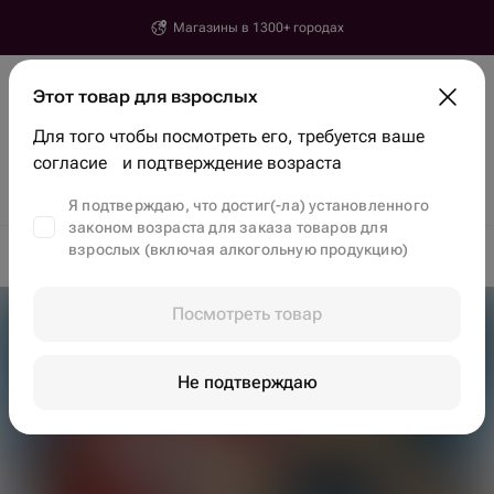
Магазины в 1300+ городах
Ереван
Этот товар для взрослых
Введите город, улицу и дом доставки
Для того чтобы посмотреть его, требуется ваше
Найти товары и магазины
согласие и подтверждение возраста
Скидки
Тренды
Цветы
Бенто-торты
Клубника в шоколаде
Я подтверждаю, что достиг(-ла) установленного
законом возраста для заказа товаров для
взрослых (включая алкогольную продукцию)
Доставка цветов в Ереване
Вкусные наборы в Ереване
Посмотреть товар
Не подтверждаю