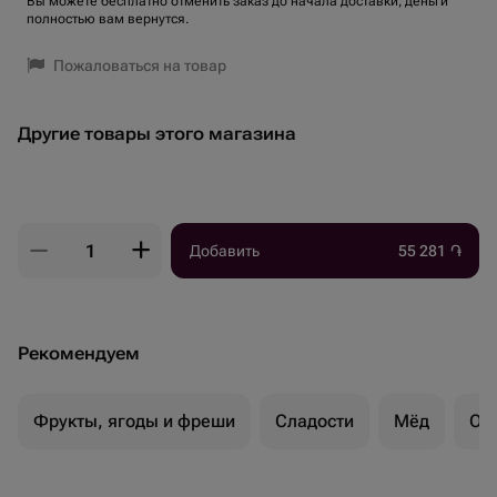
Вы можете бесплатно отменить заказ до начала доставки, деньги
полностью вам вернутся.
Пожаловаться на товар
Другие товары этого магазина
Добавить
55 281
֏
Рекомендуем
Фрукты, ягоды и фреши
Сладости
Мёд
Ор