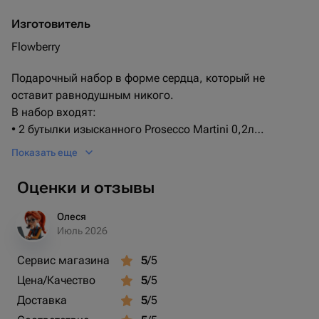
Изготовитель
Flowberry
Подарочный набор в форме сердца, который не
оставит равнодушным никого.
В набор входят:
• 2 бутылки изысканного Prosecco Martini 0,2л
• 20 конфет Ferrero Rocher в золотистых обертках
Показать еще
• Украшение из свежих красных роз и декоративных
элементов
Оценки и отзывы
Этот великолепный набор станет идеальным подарком
для особого случая
Олеся
- будь то День Святого Валентина, годовщина или
Июль 2026
просто знак внимания для любимого человека.
Сервис магазина
5
/5
Порадуйте своих близких стильным и изысканным
Цена/Качество
5
/5
подарком, который сочетает в себе сладость и
элегантность.
Доставка
5
/5