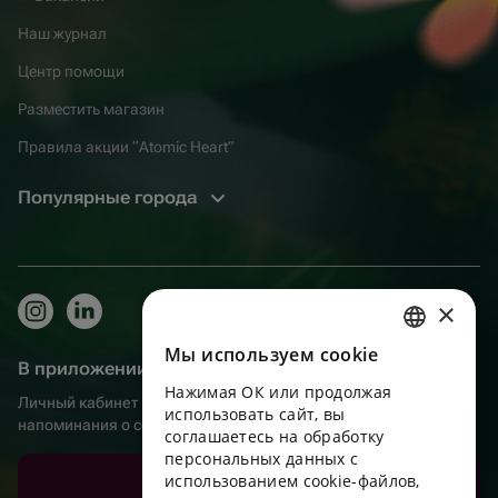
Наш журнал
Центр помощи
Разместить магазин
Правила акции “Atomic Heart”
Популярные города
×
Мы используем сookie
RUSSIAN
В приложении еще удобнее!
Нажимая ОК или продолжая
ENGLISH
Личный кабинет получателя, больше бонусов за покупки и
использовать сайт, вы
напоминания о событиях
UKRAINIAN
соглашаетесь на обработку
персональных данных с
PORTUGUESE
использованием cookie-файлов,
Скачать приложение