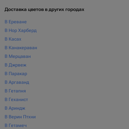
Доставка цветов в других городах
В Ереване
В Нор Харберд
В Касах
В Канакераван
В Мерцаван
В Джрвеж
В Паракар
В Аргаванд
В Гетапня
В Геханист
В Ариндж
В Верин Птхни
В Гетамеч