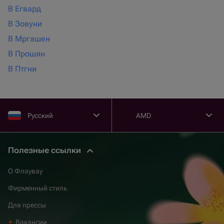
В Егвард
В Зовуни
В Мргашен
В Прошян
В Птгни
Русский
AMD
Полезные ссылки
О Флаувау
Фирменный стиль
Для прессы
Вакансии