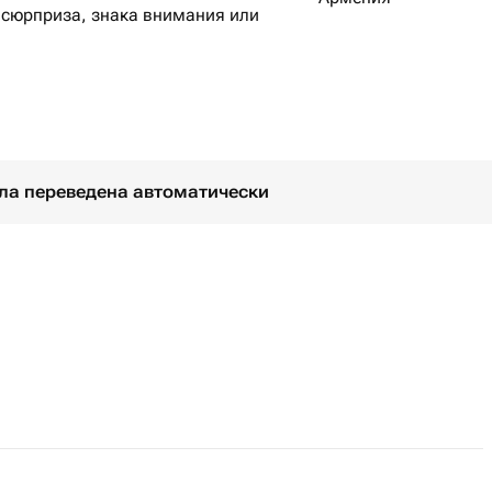
 сюрприза, знака внимания или
а, наполненная любимыми
юрприза, знака внимания или
.
ыла переведена автоматически