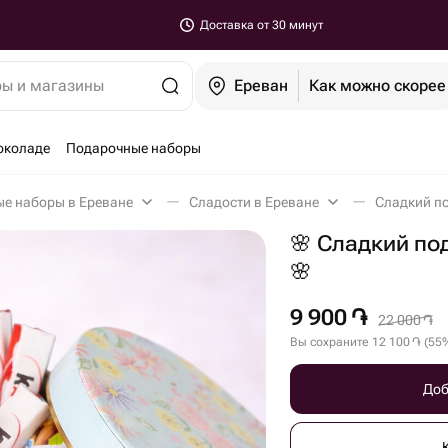
Доставка от 30 минут
ры и магазины
Ереван
Как можно скорее
околаде
Подарочные наборы
ые наборы в Ереване
Сладости в Ереване
Сладкий п
🌸 Сладкий по
🌸
9 900
֏
22 000
֏
Вы сохраните
12 100
֏
(
55
Доб