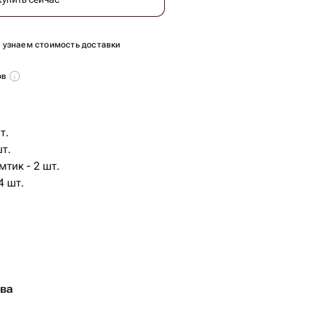
ы узнаем стоимость доставки
ов
т.
шт.
тик - 2 шт.
4 шт.
тва