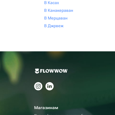
В Касах
В Канакераван
В Мерцаван
В Джрвеж
Магазинам