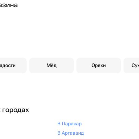
азина
адости
Мёд
Орехи
Су
х городах
В Паракар
В Аргаванд