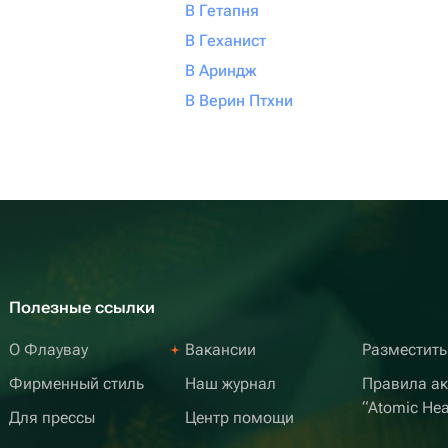
В Гетапня
В Геханист
В Ариндж
В Верин Птхни
Полезные ссылки
О Флаувау
Вакансии
Разместить
Фирменный стиль
Наш журнал
Правила а
“Atomic Hea
Для прессы
Центр помощи