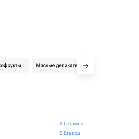
хофрукты
Мясные деликатесы
В Гетамеч
В Егвард