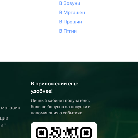
В Зовуни
В Мргашен
В Прошян
В Птгни
В приложении еще
удобнее!
Личный кабинет получателя,
больше бонусов за покупки и
 магазин
напоминания о событиях
кции
rt”