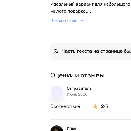
Идеальный вариант для небольшого
милого подарка.
Показать еще
Нежная круглая подарочная коробк
сладостями Kinder.
Идеальный выбор для небольшого с
сладкого подарка по любому поводу
Часть текста на странице б
Оценки и отзывы
Отправитель
О
Июнь 2026
Соответствие
2
/5
Илья