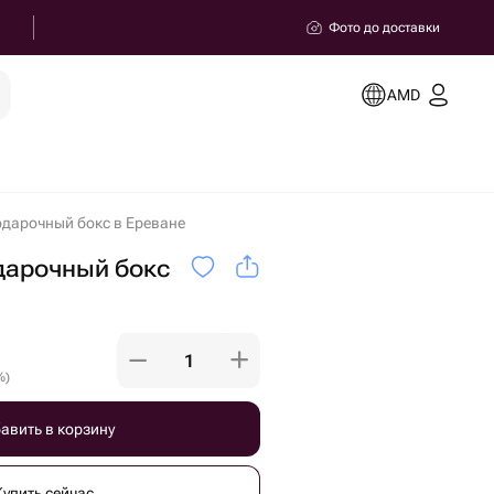
Фото до доставки
AMD
одарочный бокс в Ереване
дарочный бокс
%
)
авить в корзину
Купить сейчас