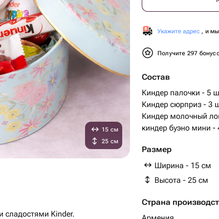
Укажите адрес
, и м
Получите 297 бонус
Состав
Киндер палочки - 5 ш
Киндер сюрприз - 3 
Киндер молочный лом
киндер буэно мини - 
15 см
25 см
Размер
Ширина - 15 см
Высота - 25 см
Страна производс
 сладостями Kinder.
Армения