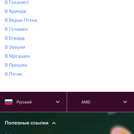
В Геханист
В Ариндж
В Верин Птхни
В Гетамеч
В Егвард
В Зовуни
В Мргашен
В Прошян
В Птгни
Русский
AMD
Полезные ссылки