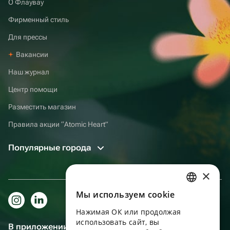
О Флаувау
Фирменный стиль
Для прессы
Вакансии
Наш журнал
Центр помощи
Разместить магазин
Правила акции “Atomic Heart”
Популярные города
×
Мы используем сookie
RUSSIAN
Нажимая ОК или продолжая
ENGLISH
использовать сайт, вы
В приложении еще удобнее!