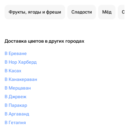
Фрукты, ягоды и фреши
Сладости
Мёд
Ор
Доставка цветов в других городах
В Ереване
В Нор Харберд
В Касах
В Канакераван
В Мерцаван
В Джрвеж
В Паракар
В Аргаванд
В Гетапня