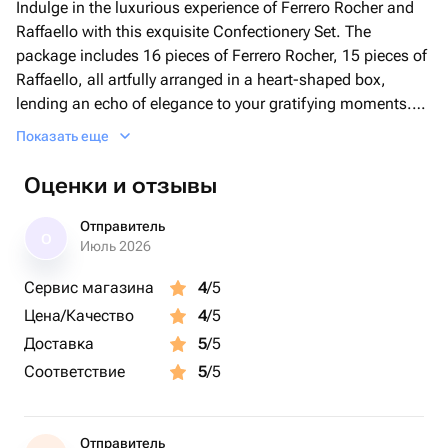
Indulge in the luxurious experience of Ferrero Rocher and
Raffaello with this exquisite Confectionery Set. The
package includes 16 pieces of Ferrero Rocher, 15 pieces of
Raffaello, all artfully arranged in a heart-shaped box,
lending an echo of elegance to your gratifying moments.
Tied with the satin ribbon and concealed with tissue paper,
Показать еще
this opulent treat with exquisite craftsmanship makes a
perfect gift for sweet-tooth gourmets. Admire, share and
Оценки и отзывы
celebrate your love and affection with this irresistible
confectionery masterpiece. Elevate your every occasion
Отправитель
О
with the rich and creamy indulgent experience.
Июль 2026
Сервис магазина
4
/5
Цена/Качество
4
/5
Доставка
5
/5
Соответствие
5
/5
Отправитель