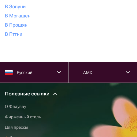
В Зовуни
В Мргашен
В Прошян
В Птгни
Русский
AMD
Полезные ссылки
О Флаувау
Фирменный стиль
Для прессы