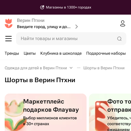
Магазины в 1300+ городах
Верин Птхни
Введите город, улицу и дом доставки
Найти товары и магазины
Тренды
Цветы
Клубника в шоколаде
Подарочные наборы
Одежда для детей в Верин Птхни
Шорты в Верин Птхни
Шорты в Верин Птхни
Маркетплейс
Фото т
подарков Флаувау
отправ
Выбор миллионов клиентов
Убедитесь, 
в 30+ странах
соответств
ожиданиям