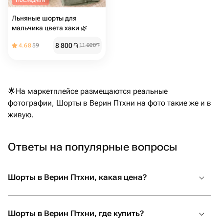
Последний
Льняные шорты для
мальчика цвета хаки 🌿
8 800
֏
4.68
59
11 000
֏
🌟На маркетплейсе размещаются реальные
фотографии, Шорты в Верин Птхни на фото такие же и в
живую.
Ответы на популярные вопросы
Шорты в Верин Птхни, какая цена?
Шорты в Верин Птхни, где купить?