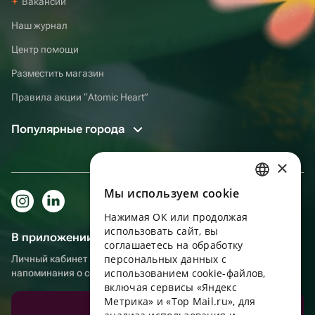
Вакансии
Наш журнал
Центр помощи
Разместить магазин
Правила акции “Atomic Heart”
Популярные города
×
Мы используем сookie
RUSSIAN
Нажимая ОК или продолжая
ENGLISH
использовать сайт, вы
В приложении еще удобнее!
UKRAINIAN
соглашаетесь на обработку
персональных данных с
Личный кабинет получателя, больше бонусов за покупки и
PORTUGUESE
использованием cookie-файлов,
напоминания о событиях
включая сервисы «Яндекс
SPANISH
Метрика» и «Top Mail.ru», для
Скачать приложение