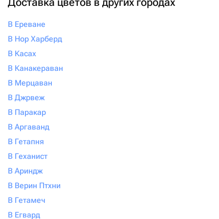
Доставка цветов в других городах
В Ереване
В Нор Харберд
В Касах
В Канакераван
В Мерцаван
В Джрвеж
В Паракар
В Аргаванд
В Гетапня
В Геханист
В Ариндж
В Верин Птхни
В Гетамеч
В Егвард