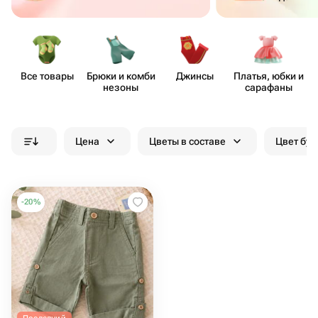
Все товары
Брюки и комби​
Джинсы
Платья, юбки и
незоны
сарафаны
Цена
Цветы в составе
Цвет бук
-
20
%