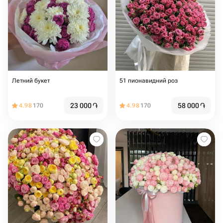
Летний букет
51 пионавидний роз
23 000
֏
58 000
֏
4.98
170
4.98
170