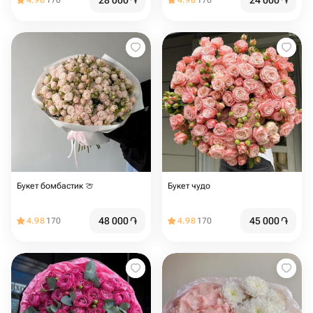
28 000
֏
24 000
֏
4.98
170
4.98
170
Букет бомбастик 🍈
Букет чудо
48 000
֏
45 000
֏
4.98
170
4.98
170