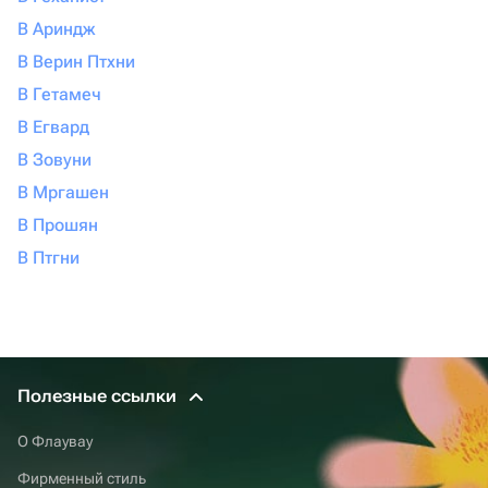
В Ариндж
В Верин Птхни
В Гетамеч
В Егвард
В Зовуни
В Мргашен
В Прошян
В Птгни
Полезные ссылки
О Флаувау
Фирменный стиль