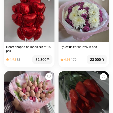
Heart-shaped balloons set of 15
Букет из хризантем и роз
pcs️
32 300
֏
23 000
֏
4.92
12
4.98
170