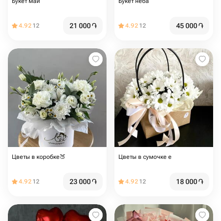
Букет май
Букет неба
21 000
֏
45 000
֏
4.92
12
4.92
12
Цветы в коробке🍑
Цветы в сумочке е
23 000
֏
18 000
֏
4.92
12
4.92
12