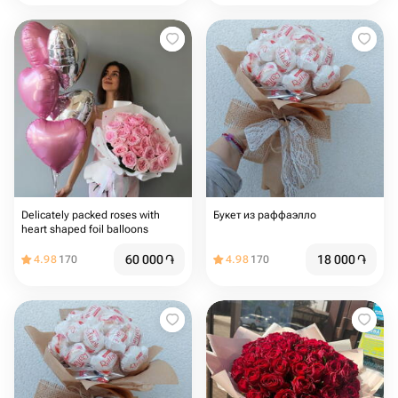
Delicately packed roses with
Букет из раффаэлло
heart shaped foil balloons
60 000
֏
18 000
֏
4.98
170
4.98
170