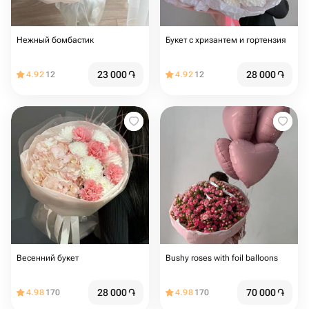
Нежный бомбастик
Букет с хризантем и гортензия
23 000
֏
28 000
֏
4.92
12
4.92
12
Весенний букет
Bushy roses with foil balloons
28 000
֏
70 000
֏
4.98
170
4.98
170