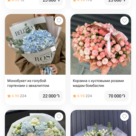
25 000
֏
25 000
֏
4.92
12
4.98
170
Монобукет из голубой
Корзина с кустовыми розами
гортензии с эвкалиптом
мадам бомбастик
22 000
֏
70 000
֏
4.96
224
4.96
224