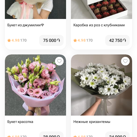
Букет из джумилии🌹
Каробка из роз с клубниками
75 000
֏
42 750
֏
4.98
170
4.98
170
Букет красотка
Нежные хризантемы