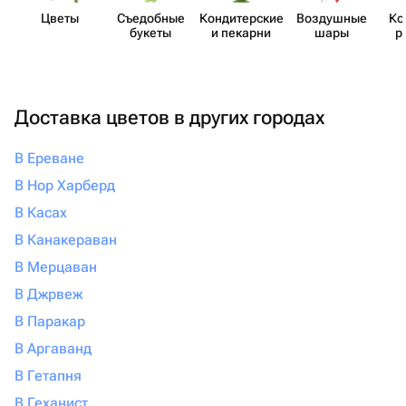
Цветы
Съедобные
Кондит​ерские
Воздушные
Ко
букеты
и пекарни
шары
р
Доставка цветов в других городах
В Ереване
В Нор Харберд
В Касах
В Канакераван
В Мерцаван
В Джрвеж
В Паракар
В Аргаванд
В Гетапня
В Геханист