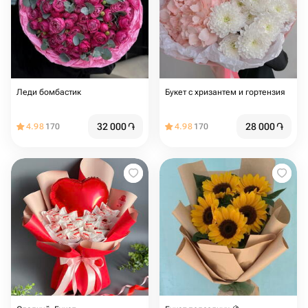
Леди бомбастик
Букет с хризантем и гортензия
32 000
֏
28 000
֏
4.98
170
4.98
170