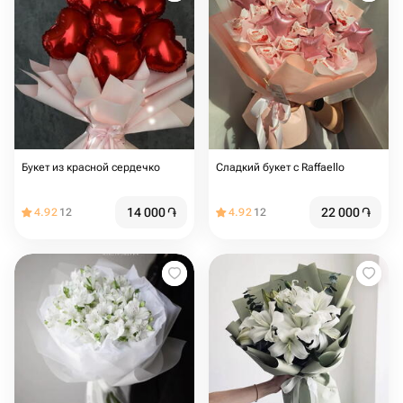
Букет из красной сердечко
Сладкий букет с Raffaello
14 000
֏
22 000
֏
4.92
12
4.92
12