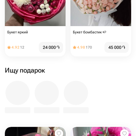
Букет яркий
Букет бомбастик 🍉
24 000
֏
45 000
֏
4.92
12
4.98
170
Ищу подарок