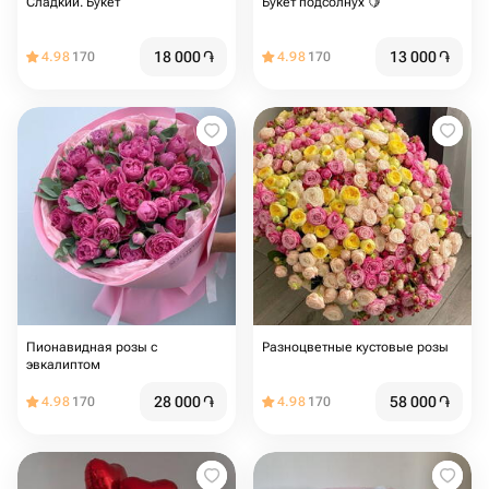
Сладкий. Букет
Букет подсолнух 🍋
18 000
֏
13 000
֏
4.98
170
4.98
170
Пионавидная розы с
Разноцветные кустовые розы
эвкалиптом
28 000
֏
58 000
֏
4.98
170
4.98
170