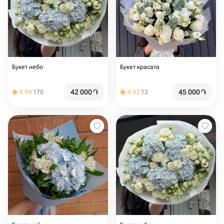
Букет небо
Букет красата
42 000
֏
45 000
֏
4.98
170
4.92
12