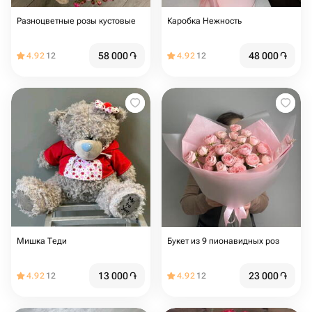
Разноцветные розы кустовые
Каробка Нежность
58 000
֏
48 000
֏
4.92
12
4.92
12
Мишка Теди
Букет из 9 пионавидных роз
13 000
֏
23 000
֏
4.92
12
4.92
12