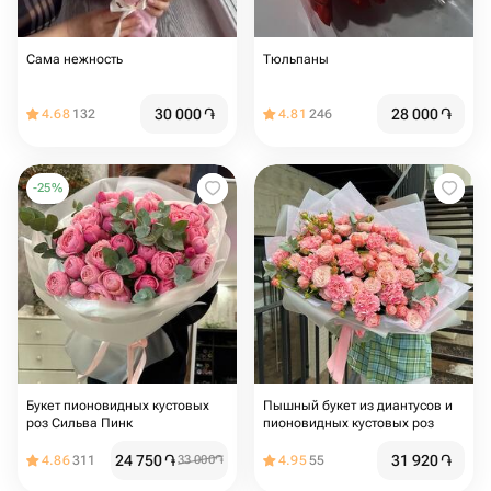
Сама нежность
Тюльпаны
30 000
֏
28 000
֏
4.68
132
4.81
246
-
25
%
Букет пионовидных кустовых
Пышный букет из диантусов и
роз Сильва Пинк
пионовидных кустовых роз
24 750
֏
31 920
֏
4.86
311
33 000
֏
4.95
55