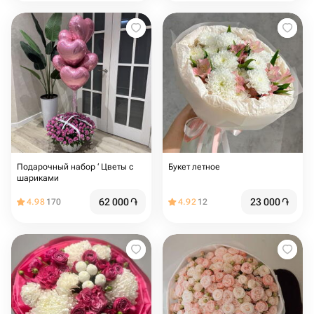
Подарочный набор ‘ Цветы с
Букет летное
шариками
62 000
֏
23 000
֏
4.98
170
4.92
12