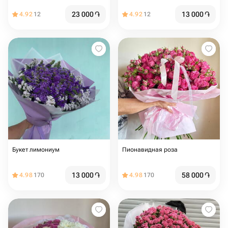
23 000
֏
13 000
֏
4.92
12
4.92
12
Букет лимониум
Пионавидная роза
13 000
֏
58 000
֏
4.98
170
4.98
170