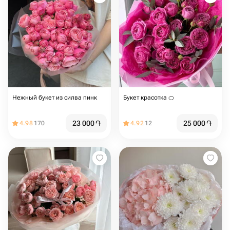
Нежный букет из силва пинк
Букет красотка 🍊
23 000
֏
25 000
֏
4.98
170
4.92
12