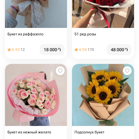
Букет из раффаэлло
51 ред розы
18 000
֏
48 000
֏
4.92
12
4.98
170
Букет из нежный желато
Подсолнух букет