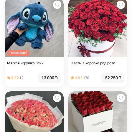
Последний
Мягкая игрушка Стич
Цветы в коробке ред розе
13 000
֏
52 250
֏
4.92
12
4.98
170