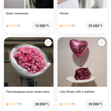
Букет снежинка
Лилия
12 000
֏
25 000
֏
4.92
12
4.98
170
Пионавидная роза силва пинк
Lilac Roses with a balloon
38 000
֏
39 000
֏
4.98
170
4.98
170