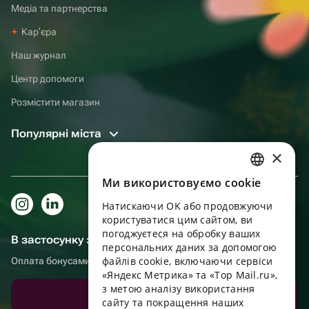
Медіа та партнерства
Карʼєра
Наш журнал
Центр допомоги
Розмістити магазин
Популярні міста
×
Ми використовуємо cookie
RUSSIAN
Натискаючи OK або продовжуючи
ENGLISH
користуватися цим сайтом, ви
UKRAINIAN
погоджуєтеся на обробку ваших
В застосунку зручніше!
персональних даних за допомогою
PORTUGUESE
файлів cookie, включаючи сервіси
Оплата бонусами, самовивіз, зручний чат підтримки
«Яндекс Метрика» та «Top Mail.ru»,
SPANISH
з метою аналізу використання
Завантажити додаток
сайту та покращення наших
HUNGARIAN