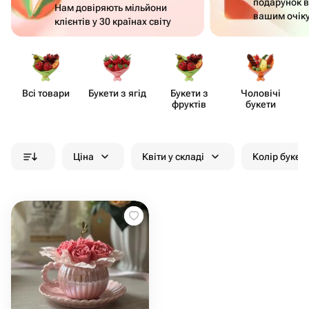
подарунок в
Нам довіряють мільйони
вашим очік
клієнтів у 30 країнах світу
Всі товари
Букети з ягід
Букети з
Чоловічі
Бу
фруктів
букети
л
Ціна
Квіти у складі
Колір букет