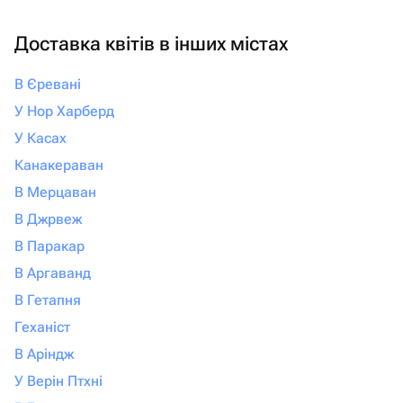
своим близким не просто подарок, а
настоящие эмоции и быть уверенными,
Доставка квітів в інших містах
что всё будет выполнено с любовью и
безупречно, смело обращайтесь
В Єревані
именно сюда. Вы точно не пожалеете!
У Нор Харберд
У Касах
Канакераван
В Мерцаван
В Джрвеж
В Паракар
В Аргаванд
В Гетапня
Геханіст
В Аріндж
У Верін Птхні