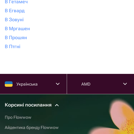
В Гетамеч
В Егвард
В Зовуні
В Мргашен
В Прошян
В Птгні
Українська
AMD
Корсині посилання
Про Flowwow
Айдентика бренду Flowwow