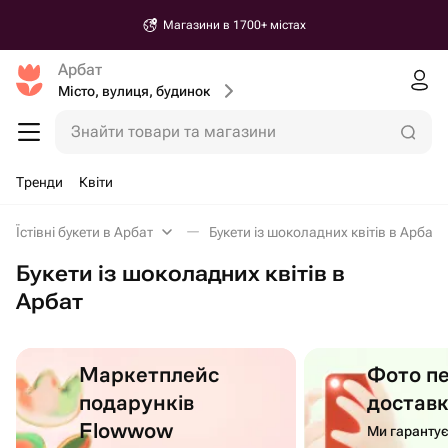
Магазини в 1700+ містах
Арбат
Місто, вулиця, будинок
Знайти товари та магазини
Тренди
Квіти
Їстівні букети в Арбат
Букети із шоколадних квітів в Арбат
Букети із шоколадних квітів в
Арбат
Маркетплейс
Фото п
подарунків
достав
Flowwow
Ми гаранту