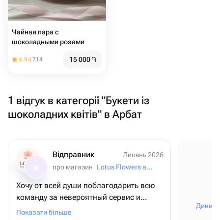
Чайная пара с
шоколадными розами
15 000
֏
4.94
714
1 відгук в категорії "Букети із
шоколадних квітів" в Арбат
Відправник
Липень 2026
про магазин
Lotus Flowers and Gifts
В
Хочу от всей души поблагодарить всю
команду за невероятный сервис и
Дивити
внимание к деталям! ❤️ Для меня этот
Показати більше