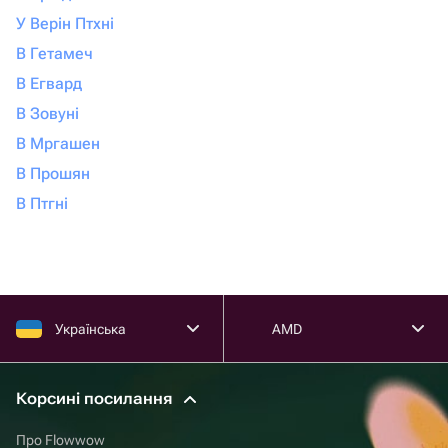
У Верін Птхні
В Гетамеч
В Егвард
В Зовуні
В Мргашен
В Прошян
В Птгні
Українська
AMD
Корсині посилання
Про Flowwow