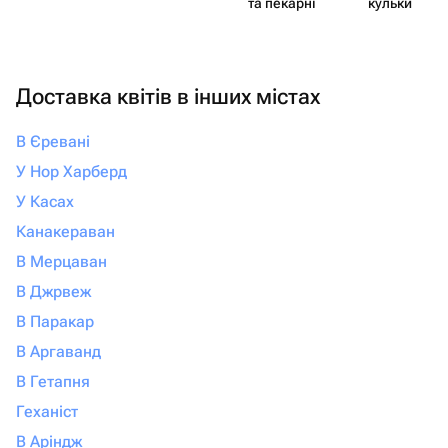
та пекарні
кульки
незабываемым. От всей души
рекомендую! Если вы хотите подарить
своим близким не просто подарок, а
настоящие эмоции и быть уверенными,
Доставка квітів в інших містах
что всё будет выполнено с любовью и
безупречно, смело обращайтесь
В Єревані
именно сюда. Вы точно не пожалеете!
У Нор Харберд
У Касах
Канакераван
В Мерцаван
В Джрвеж
В Паракар
В Аргаванд
В Гетапня
Геханіст
В Аріндж