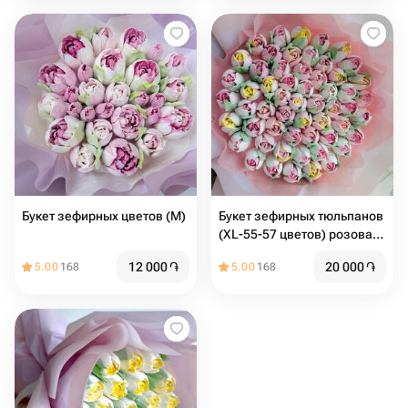
Букет зефирных цветов (M)
Букет зефирных тюльпанов
(XL-55-57 цветов) розовая
упаковка
12 000
֏
20 000
֏
5.00
168
5.00
168