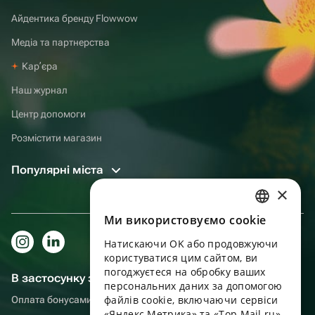
Айдентика бренду Flowwow
Медіа та партнерства
Карʼєра
Наш журнал
Центр допомоги
Розмістити магазин
Популярні міста
×
Ми використовуємо cookie
RUSSIAN
Натискаючи OK або продовжуючи
ENGLISH
користуватися цим сайтом, ви
UKRAINIAN
погоджуєтеся на обробку ваших
В застосунку зручніше!
персональних даних за допомогою
PORTUGUESE
файлів cookie, включаючи сервіси
Оплата бонусами, самовивіз, зручний чат підтримки
«Яндекс Метрика» та «Top Mail.ru»,