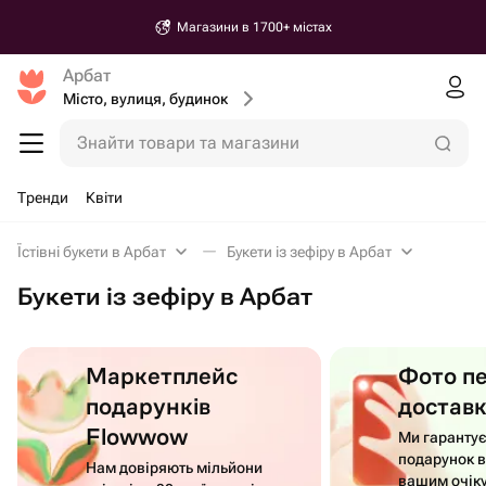
Магазини в 1700+ містах
Арбат
Місто, вулиця, будинок
Знайти товари та магазини
Тренди
Квіти
Їстівні букети в Арбат
Букети із зефіру в Арбат
Букети із зефіру в Арбат
Маркетплейс
Фото п
подарунків
достав
Flowwow
Ми гаранту
подарунок в
Нам довіряють мільйони
вашим очік