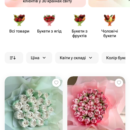
клієнтів у 30 країнах світу
Всі товари
Букети з ягід
Букети з
Чоловічі
фруктів
букети
Ціна
Квіти у складі
Колір букет