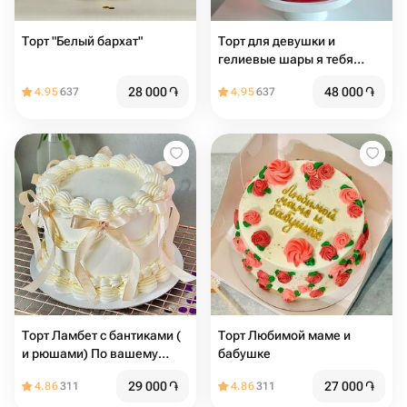
Торт "Белый бархат"
Торт для девушки и
гелиевые шары я тебя
люблю
28 000
֏
48 000
֏
4.95
637
4.95
637
Торт Ламбет с бантиками (
Торт Любимой маме и
и рюшами) По вашему
бабушке
желанию можно добавить
29 000
֏
27 000
֏
4.86
311
4.86
311
надпись