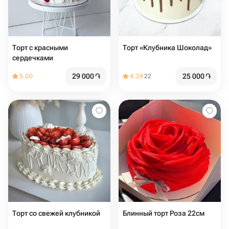
Торт с красными
Торт «Клубника Шоколад»
сердечками
29 000
֏
25 000
֏
5.00
4.39
22
Торт со свежей клубникой
Блинный торт Роза 22см