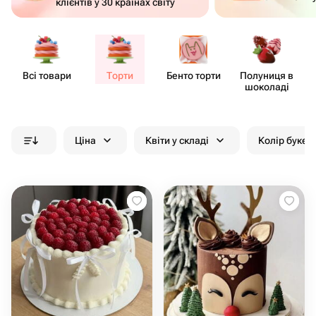
клієнтів у 30 країнах світу
Всі товари
Торти
Бенто торти
Полуниця в
шоколаді
Ціна
Квіти у складі
Колір букет