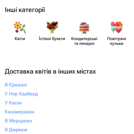
Інші категорії
Квіти
Їстівні букети
Кондит​ерські
Повітряні
та пекарні
кульки
Доставка квітів в інших містах
В Єревані
У Нор Харберд
У Касах
Канакераван
В Мерцаван
В Джрвеж