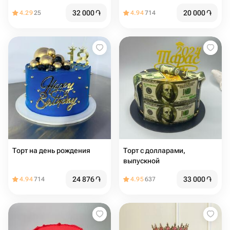
32 000
֏
20 000
֏
4.29
25
4.94
714
Торт на день рождения
Торт с долларами,
выпускной
24 876
֏
33 000
֏
4.94
714
4.95
637