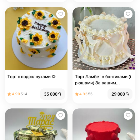
Торт с подсолнухами 🌻
Торт Ламбет з бантиками (і
рюшами) За вашим
бажанням можна додати
35 000
֏
29 000
֏
4.90
514
4.95
55
напис