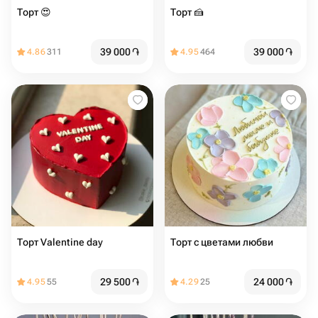
Торт ️😍️
Торт 🍰️️
39 000
֏
39 000
֏
4.86
311
4.95
464
Торт Valentine day
Торт с цветами любви
29 500
֏
24 000
֏
4.95
55
4.29
25