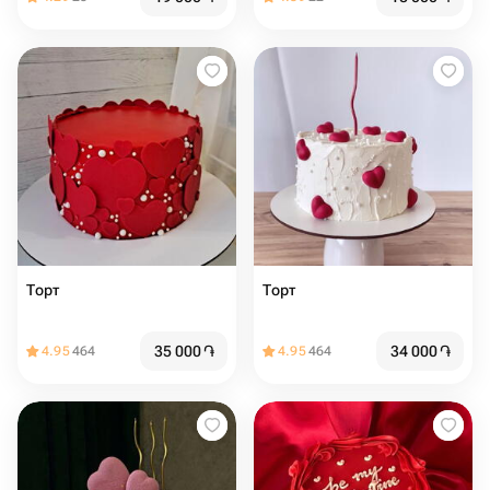
Торт ️️️
Торт ️️
35 000
֏
34 000
֏
4.95
464
4.95
464