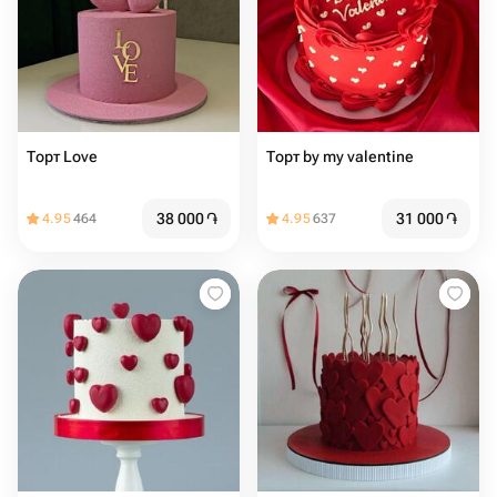
Торт Love ️️
Торт ️️️️by my valentine
38 000
֏
31 000
֏
4.95
464
4.95
637