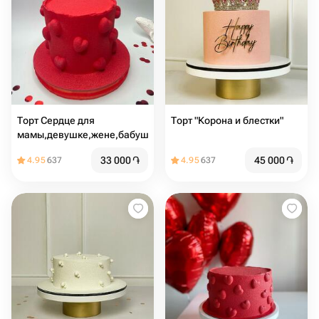
Торт Сердце для
Торт "Корона и блестки"
мамы,девушке,жене,бабушке
33 000
֏
45 000
֏
4.95
637
4.95
637