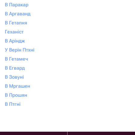
В Паракар
В Аргаванд
В Гетапня
Геханіст
В Аріндж
У Верін Птхні
В Гетамеч
В Егвард
В Зовуні
В Мргашен
В Прошян
В Птгні