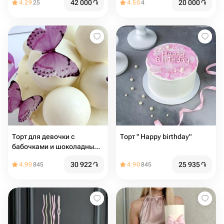
42 000
֏
20 000
֏
4.29
25
4.50
4
Торт для девочки с
Торт " Happy birthday"
бабочками и шоколадными
шарами
30 922
֏
25 935
֏
4.90
845
4.90
845