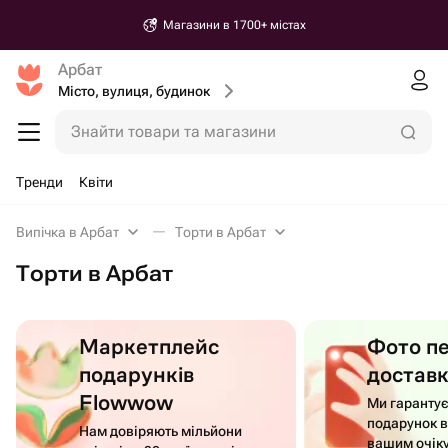
Магазини в 1700+ містах
Арбат
Місто, вулиця, будинок
Знайти товари та магазини
Тренди
Квіти
Випічка в Арбат
Торти в Арбат
Торти в Арбат
Маркетплейс
Фото п
подарунків
достав
Flowwow
Ми гаранту
подарунок в
Нам довіряють мільйони
вашим очік