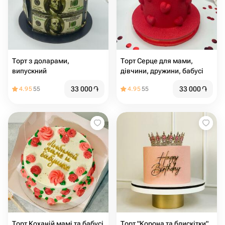
Торт з доларами,
Торт Серце для мами,
випускний
дівчини, дружини, бабусі
33 000
֏
33 000
֏
4.95
55
4.95
55
Торт Коханій мамі та бабусі
Торт "Корона та блискітки"