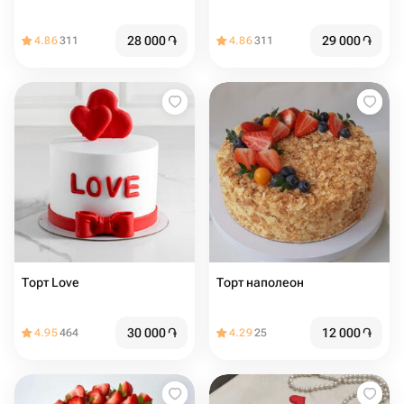
28 000
֏
29 000
֏
4.86
311
4.86
311
Торт Love ️
Торт наполеон
30 000
֏
12 000
֏
4.95
464
4.29
25