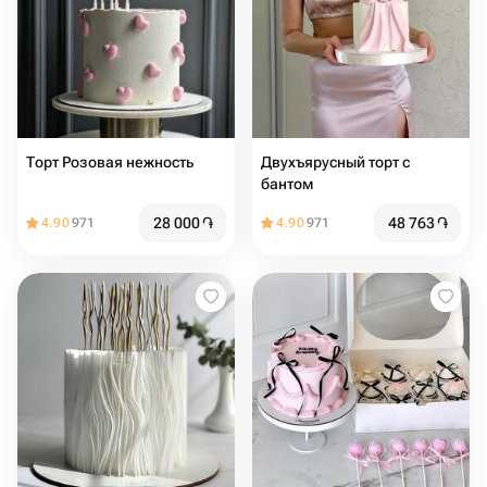
Торт Розовая нежность
Двухъярусный торт с
бантом
28 000
֏
48 763
֏
4.90
971
4.90
971