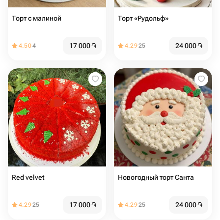
Торт с малиной
Торт «Рудольф»
17 000
֏
24 000
֏
4.50
4
4.29
25
Red velvet
Новогодный торт Санта
17 000
֏
24 000
֏
4.29
25
4.29
25