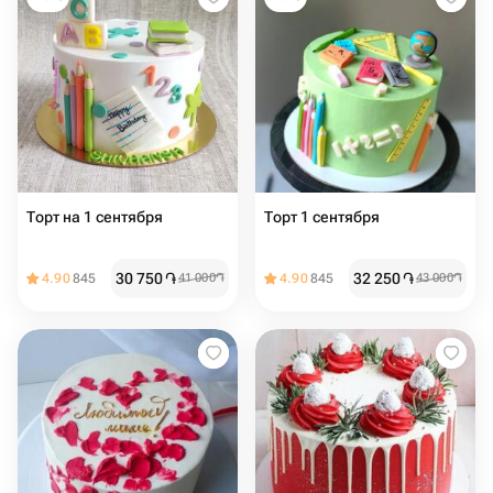
Торт на 1 сентября
Торт 1 сентября
30 750
֏
32 250
֏
4.90
845
41 000
֏
4.90
845
43 000
֏