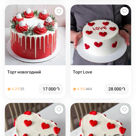
Торт новогодний
Торт Love
17 000
֏
28 000
֏
4.29
25
4.95
464