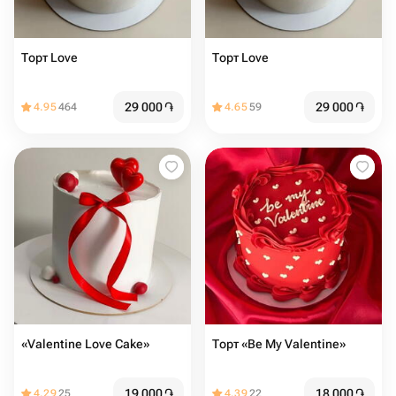
Торт Love ️️️
Торт Love ️ ️️
29 000
֏
29 000
֏
4.95
464
4.65
59
«Valentine Love Cake»
Торт «Be My Valentine»
19 000
֏
18 000
֏
4.29
25
4.39
22