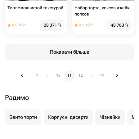
Торт с волнистой текстурой
Набор торта, кексов и кейк-
попсов
28 371
֏
48 763
֏
4.90
971
4.90
971
Показати більше
1
10
11
12
47
...
...
Радимо
Бенто торти
Корпусні десерти
Чізкейки
Мо