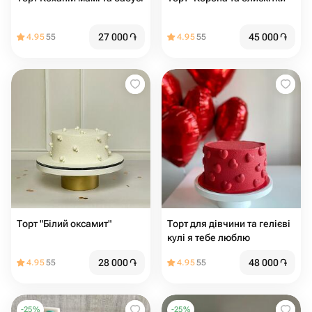
27 000
֏
45 000
֏
4.95
55
4.95
55
Торт "Білий оксамит"
Торт для дівчини та гелієві
кулі я тебе люблю
28 000
֏
48 000
֏
4.95
55
4.95
55
-
25
%
-
25
%