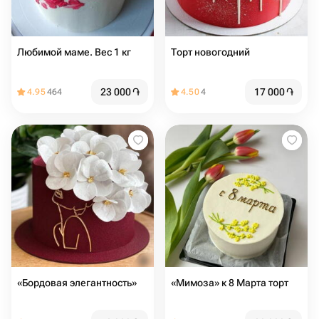
Любимой маме. Вес 1 кг
Торт новогодний
23 000
֏
17 000
֏
4.95
464
4.50
4
«Бордовая элегантность»
«Мимоза» к 8 Марта торт