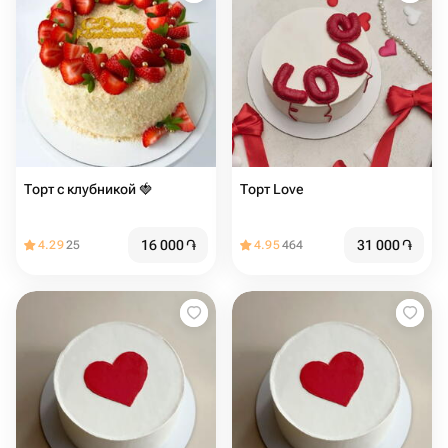
Торт с клубникой 🍓
Торт Love ️️️️
16 000
֏
31 000
֏
4.29
25
4.95
464