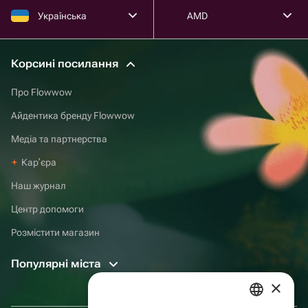
Українська
AMD
Корсині посилання
Про Flowwow
Айдентика бренду Flowwow
Медіа та партнерства
Карʼєра
Наш журнал
Центр допомоги
Розмістити магазин
Популярні міста
×