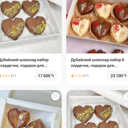
Дубайский шоколад набор
Дубайский шоколад набор 6
4сердечка, подарок для
сердечка, подарок для
девушки
девушки
17 600
֏
23 100
֏
4.86
311
4.86
311