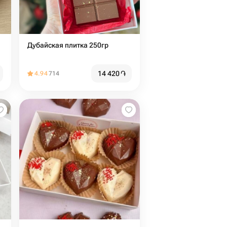
Дубайская плитка 250гр
14 420
֏
4.94
714