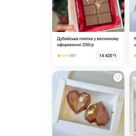
Останній
Дубайська плитка у весняному
оформленні 250гр
14 420
֏
4.94
587