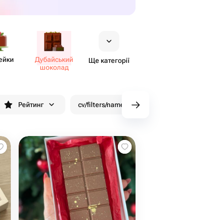
ейки
Дуба​йський
Ще категорії
шоколад
Рейтинг
cv/filters/name_fast_delivery
Знижки