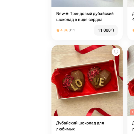
New🔥 Трендовый дубайский
шоколад в виде сердца
11 000
֏
4.86
311
Дубайский шоколад для
любимых