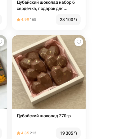
Дубайский шоколад набор 6
сердечка, подарок для
девушки
23 100
֏
4.99
165
л
Дубайский шоколад 270гр
19 305
֏
4.85
213