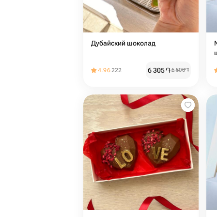
Дубайский шоколад
6 305
֏
4.96
222
6 500
֏