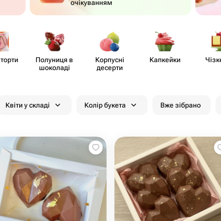
очікуванням
 торти
Полуниця в
Корпусні
Капкейки
Чізк
шоколаді
десерти
Квіти у складі
Колір букета
Вже зібрано