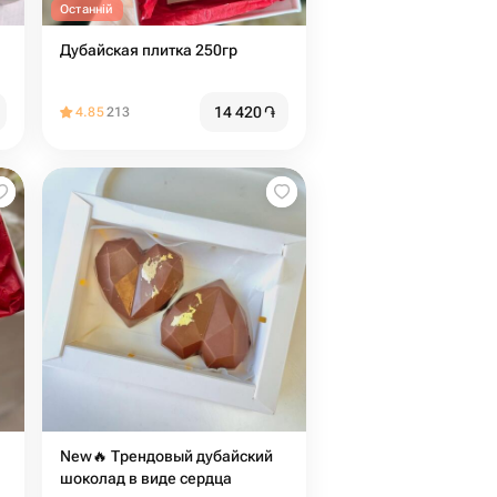
Останній
Дубайская плитка 250гр
14 420
֏
4.85
213
New🔥 Трендовый дубайский
шоколад в виде сердца