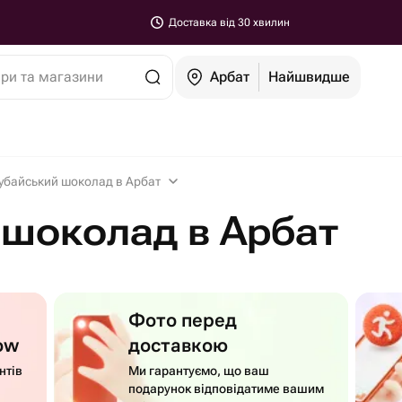
Доставка від 30 хвилин
ари та магазини
Арбат
Найшвидше
убайський шоколад в Арбат
 шоколад в Арбат
Фото перед
ow
доставкою
нтів
Ми гарантуємо, що ваш
подарунок відповідатиме вашим