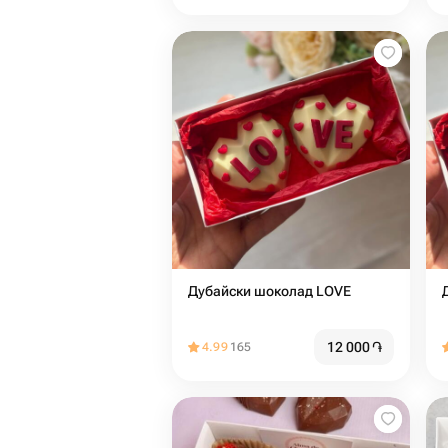
Дубайски шоколад LOVE
12 000
֏
4.99
165