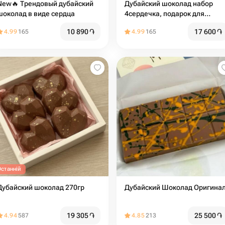
New🔥 Трендовый дубайский
Дубайский шоколад набор
шоколад в виде сердца
4сердечка, подарок для
девушки
10 890
֏
17 600
֏
4.99
165
4.99
165
Останній
Дубайский шоколад 270гр
Дубайский Шоколад Оригина
19 305
֏
25 500
֏
4.94
587
4.85
213