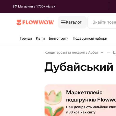
Магазини в 1700+ містах
Каталог
Знайти тов
Тренди
Квіти
Бенто торти
Подарункові набори
Кондитерські та пекарні в Арбат
Д
Дубайський
Маркетплейс
подарунків Floww
Нам довіряють мільйони кліє
у 30 країнах світу