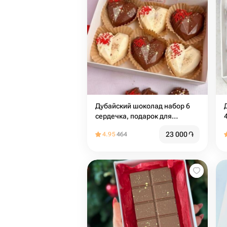
Дубайский шоколад набор 6
сердечка, подарок для
девушки
23 000
֏
4.95
464