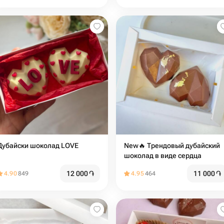
Дубайски шоколад LOVE
New🔥 Трендовый дубайский
шоколад в виде сердца
12 000
֏
11 000
֏
4.90
849
4.95
464