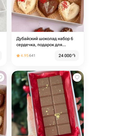
Дубайский шоколад набор 6
сердечка, подарок для
девушки
24 000
֏
4.95
641