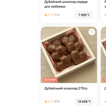
Дубайский шоколад сердце
для любимых
7 000
֏
4.94
714
Останній
Дубайський шоколад 270гр
18 608
֏
4.91
970