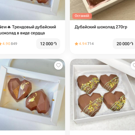
Останній
New🔥 Трендовый дубайский
Дубайский шоколад 270гр
шоколад в виде сердца
12 000
֏
20 000
֏
4.90
849
4.94
714