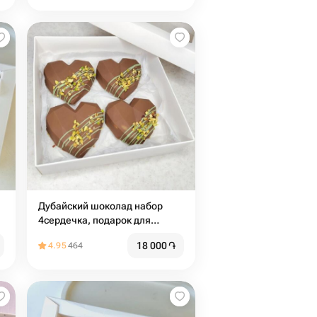
Дубайский шоколад набор
4сердечка, подарок для
девушки
18 000
֏
4.95
464