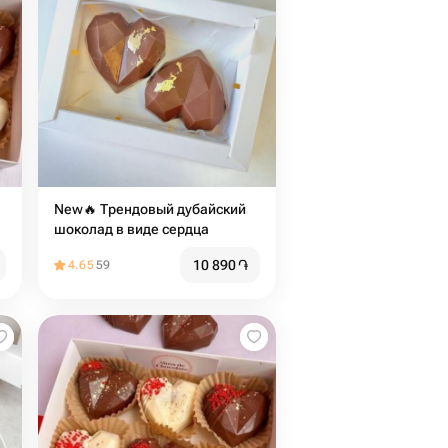
New🔥 Трендовый дубайский
шоколад в виде сердца
10 890
֏
4.65
59