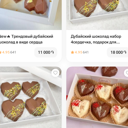
New🔥 Трендовый дубайский
Дубайский шоколад набор
шоколад в виде сердца
4сердечка, подарок для
девушки
11 000
֏
18 000
֏
4.95
641
4.95
641