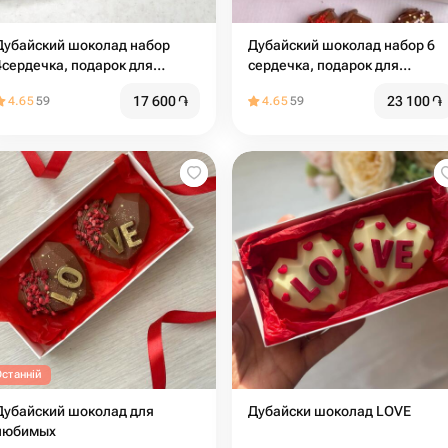
Дубайский шоколад набор
Дубайский шоколад набор 6
4сердечка, подарок для
сердечка, подарок для
девушки
девушки
17 600
֏
23 100
֏
4.65
59
4.65
59
Останній
Дубайский шоколад для
Дубайски шоколад LOVE
любимых