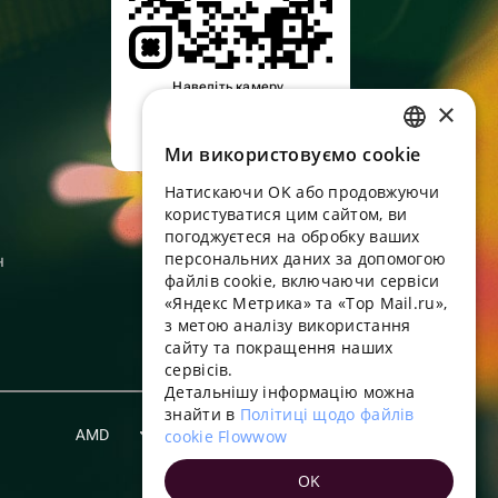
Наведіть камеру,
×
завантажте додаток
Ми використовуємо cookie
RUSSIAN
Натискаючи OK або продовжуючи
ENGLISH
користуватися цим сайтом, ви
UKRAINIAN
погоджуєтеся на обробку ваших
персональних даних за допомогою
н
PORTUGUESE
файлів cookie, включаючи сервіси
«Яндекс Метрика» та «Top Mail.ru»,
SPANISH
з метою аналізу використання
сайту та покращення наших
HUNGARIAN
сервісів.
ITALIAN
Детальнішу інформацію можна
знайти в
Політиці щодо файлів
FRENCH
AMD
cookie Flowwow
Українська
TURKISH
OK