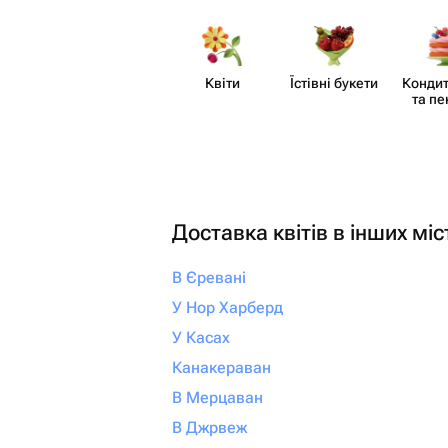
незабываемым. От всей души
рекомендую! Если вы х
своим близким не прос
настоящие эмоции и б
Квіти
Їстівні букети
Кондит
что всё будет выполне
та пе
безупречно, смело об
сюда. Вы точно не пож
Доставка квітів в інших міс
В Єревані
У Нор Харберд
У Касах
Канакераван
В Мерцаван
В Джрвеж