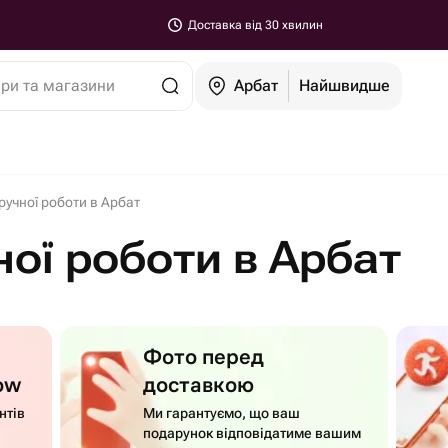
Доставка від 30 хвилин
ари та магазини
Арбат
Найшвидше
ручної роботи в Арбат
ної роботи в Арбат
Фото перед
ow
доставкою
нтів
Ми гарантуємо, що ваш
подарунок відповідатиме вашим