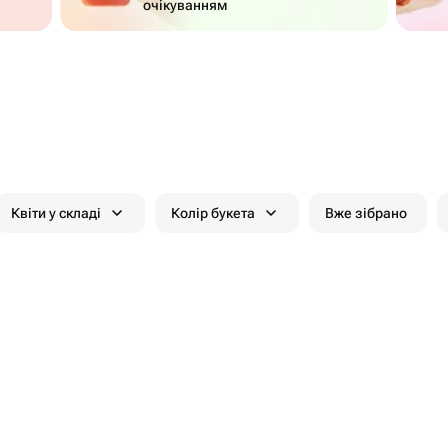
очікуванням
Квіти у складі
Колір букета
Вже зібрано