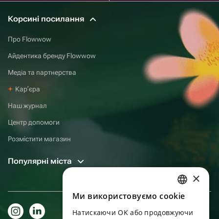
Корсині посилання
Про Flowwow
Айдентика бренду Flowwow
Медіа та партнерства
Карʼєра
Наш журнал
Центр допомоги
Розмістити магазин
Популярні міста
×
Ми використовуємо cookie
RUSSIAN
Натискаючи OK або продовжуючи
ENGLISH