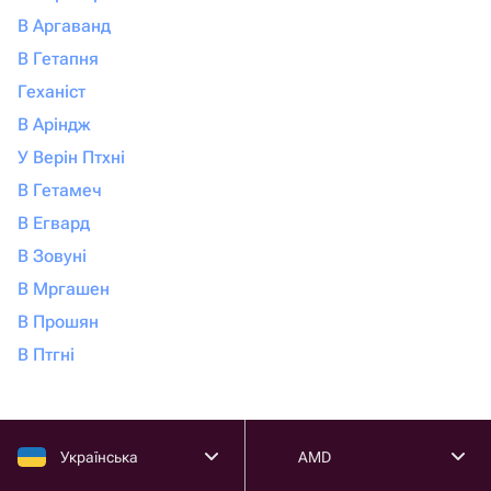
В Аргаванд
В Гетапня
Геханіст
В Аріндж
У Верін Птхні
В Гетамеч
В Егвард
В Зовуні
В Мргашен
В Прошян
В Птгні
Українська
AMD