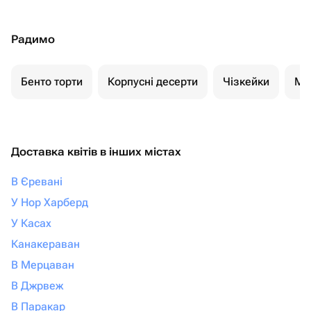
Радимо
Бенто торти
Корпусні десерти
Чізкейки
Мо
Доставка квітів в інших містах
В Єревані
У Нор Харберд
У Касах
Канакераван
В Мерцаван
В Джрвеж
В Паракар