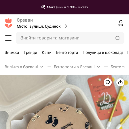
Магазини в 1700+ містах
Єреван
Місто, вулиця, будинок
Знайти товари та магазини
Знижки
Тренди
Квіти
Бенто торти
Полуниця в шоколаді
Випічка в Єревані
Бенто торти в Єревані
Бенто тор