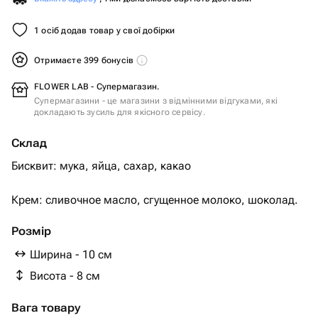
1 осіб додав товар у свої добірки
Отримаєте 399 бонусів
FLOWER LAB - Супермагазин.
Супермагазини - це магазини з відмінними відгуками, які
докладають зусиль для якісного сервісу.
Склад
Бисквит: мука, яйца, сахар, какао
Крем: сливочное масло, сгущенное молоко, шоколад.
Розмір
Ширина - 10 см
Висота - 8 см
Вага товару