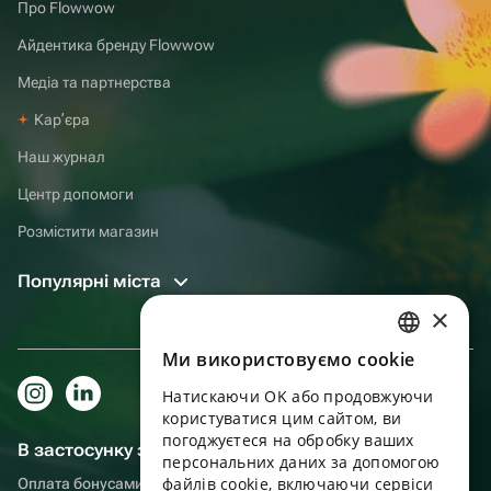
Про Flowwow
Айдентика бренду Flowwow
Медіа та партнерства
Карʼєра
Наш журнал
Центр допомоги
Розмістити магазин
Популярні міста
×
Ми використовуємо cookie
RUSSIAN
Натискаючи OK або продовжуючи
ENGLISH
користуватися цим сайтом, ви
UKRAINIAN
погоджуєтеся на обробку ваших
В застосунку зручніше!
персональних даних за допомогою
PORTUGUESE
файлів cookie, включаючи сервіси
Оплата бонусами, самовивіз, зручний чат підтримки