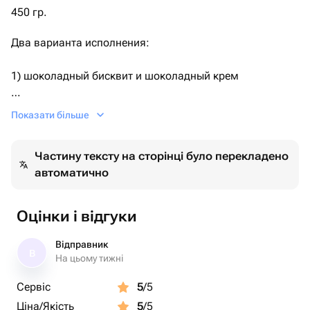
450 гр.
Два варианта исполнения:
1) шоколадный бисквит и шоколадный крем
2) ванильный бисквит, ванильный крем.
Показати більше
По умолчанию поставляется первый вариант.
Частину тексту на сторінці було перекладено
автоматично
Необходимый Вариант можно указать комментарием
при заказе, либо сообщением.
Оцінки і відгуки
Дизайн также можно обговорить после оформления
заказа.
Відправник
В
На цьому тижні
Сервіс
5
/5
Ціна/Якість
5
/5