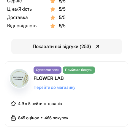
Сервіс
5
/5
Ціна/Якість
5
/5
Доставка
5
/5
Відповідність
5
/5
Показати всі відгуки (253)
Супермагазин
Приймає бонуси
FLOWER LAB
Перейти до магазину
4.9 з 5
рейтинг товарів
845
оцінок
•
466
покупок