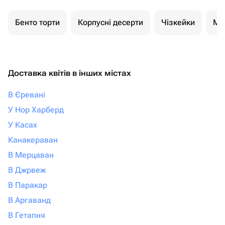
Бенто торти
Корпусні десерти
Чізкейки
Мо
Доставка квітів в інших містах
В Єревані
У Нор Харберд
У Касах
Канакераван
В Мерцаван
В Джрвеж
В Паракар
В Аргаванд
В Гетапня