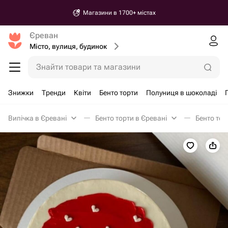
Магазини в 1700+ містах
Єреван
Місто, вулиця, будинок
Знайти товари та магазини
Знижки
Тренди
Квіти
Бенто торти
Полуниця в шоколаді
Випічка в Єревані
Бенто торти в Єревані
Бенто тор