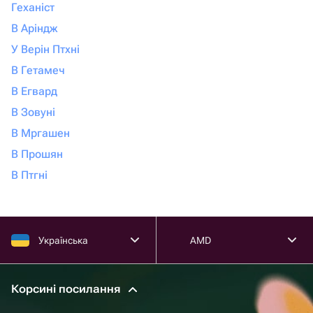
Геханіст
В Аріндж
У Верін Птхні
В Гетамеч
В Егвард
В Зовуні
В Мргашен
В Прошян
В Птгні
Українська
AMD
Корсині посилання