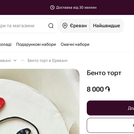
Доставка від 30 хвилин
ари та магазини
Єреван
Найшвидше
коладі
Подарункові набори
Смачні набори
ревані
Бенто торт в Єревані
Бенто торт
8 000
֏
До