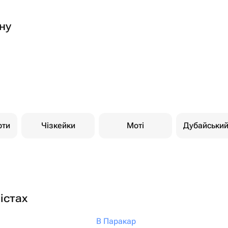
ну
рти
Чізкейки
Моті
Дубайськи
істах
В Паракар