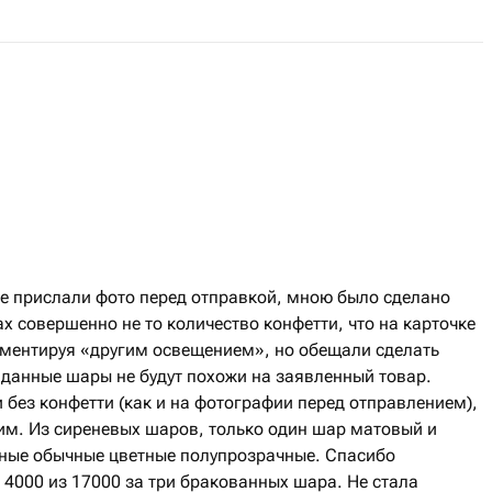
е прислали фото перед отправкой, мною было сделано
х совершенно не то количество конфетти, что на карточке
гументируя «другим освещением», но обещали сделать
 данные шары не будут похожи на заявленный товар.
и без конфетти (как и на фотографии перед отправлением),
им. Из сиреневых шаров, только один шар матовый и
льные обычные цветные полупрозрачные. Спасибо
4000 из 17000 за три бракованных шара. Не стала