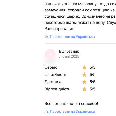
занижать оценки магазину, но до си
замечания, собрали композицию из
сдувшийся шарик. Однозначно не рек
некоторые шары лежат на полу. Спуст
Разочарование
Перекласти на Українська
Відправник
В
Лютий 2025
Сервіс
5
/5
Ціна/Якість
5
/5
Доставка
5
/5
Відповідність
5
/5
Все понравилось:) спасибо!
Перекласти на Українська