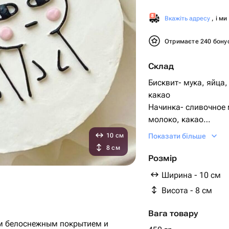
Вкажіть адресу
, і м
Отримаєте 240 бону
Склад
Бисквит- мука, яйца,
какао
Начинка- сливочное 
молоко, какао
Крем снаружи- сливк
10 см
Показати більше
8 см
Розмір
Ширина - 10 см
Висота - 8 см
Вага товару
ым белоснежным покрытием и