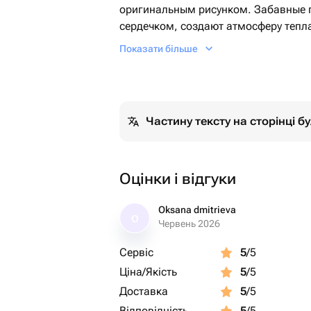
оригинальным рисунком. Забавные 
сердечком, создают атмосферу тепл
делает его идеальным подарком дл
Показати більше
к уютному вечеру.
Частину тексту на сторінці 
Оцінки і відгуки
Oksana dmitrieva
O
Червень 2026
Сервіс
5
/5
Ціна/Якість
5
/5
Доставка
5
/5
Відповідність
5
/5