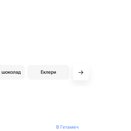
й шоколад
Еклери
Східні солодощі
Ди
В Гетамеч