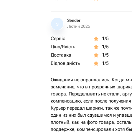
Sender
S
Лютий 2025
Сервіс
1
/5
Ціна/Якість
1
/5
Доставка
1
/5
Відповідність
1
/5
Ожидания не оправдались. Когда мн
замечание, что в прозрачных шарика
товара. Переделывать не стали, ар
компенсацию, если после получения
Курьер передал шарики, так же почт
один из них был сдувшимся и упавш
плотный, как на фото товара, оста
поддержке, компенсировали хотя бы 