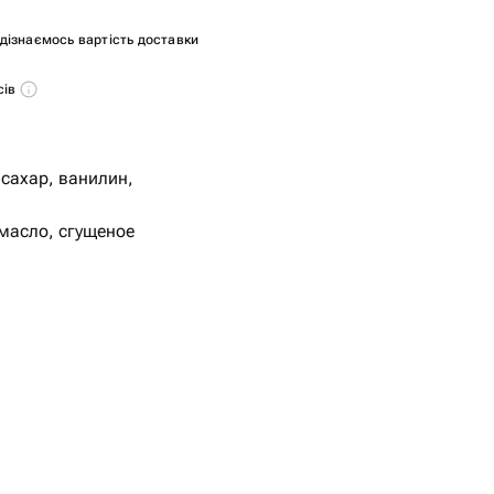
и дізнаємось вартість доставки
сів
 сахар, ванилин,
масло, сгущеное
и, сахар