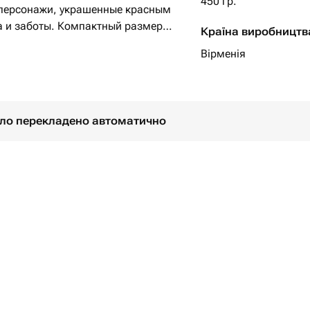
450 гр.
персонажи, украшенные красным
а и заботы. Компактный размер
Країна виробництв
я двоих или приятным дополнением
Вірменія
було перекладено автоматично