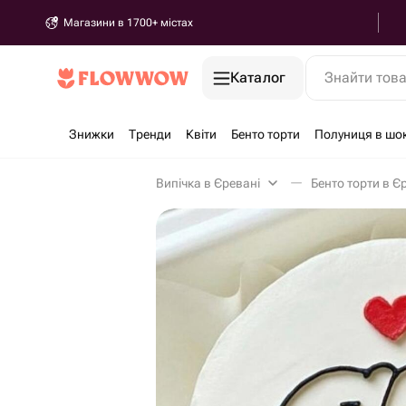
Магазини в 1700+ містах
Каталог
Знайти тов
Знижки
Тренди
Квіти
Бенто торти
Полуниця в шо
Випічка в Єревані
Бенто торти в Є