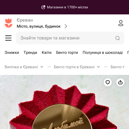
Магазини в 1700+ містах
Єреван
Місто, вулиця, будинок
Знайти товари та магазини
Знижки
Тренди
Квіти
Бенто торти
Полуниця в шоколаді
Випічка в Єревані
Бенто торти в Єревані
Бенто-то