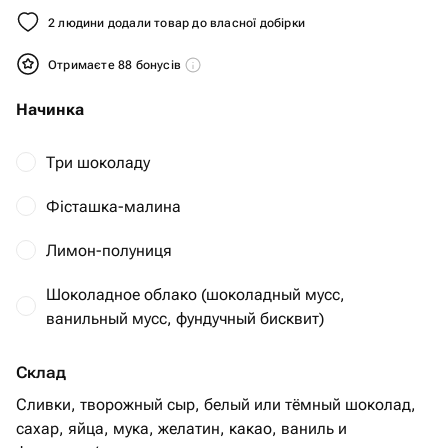
2 людини додали товар до власної добірки
Отримаєте 88 бонусів
Начинка
Три шоколаду
Фісташка-малина
Лимон-полуниця
Шоколадное облако (шоколадный мусс,
ванильный мусс, фундучный бисквит)
Склад
Сливки, творожный сыр, белый или тёмный шоколад,
сахар, яйца, мука, желатин, какао, ваниль и