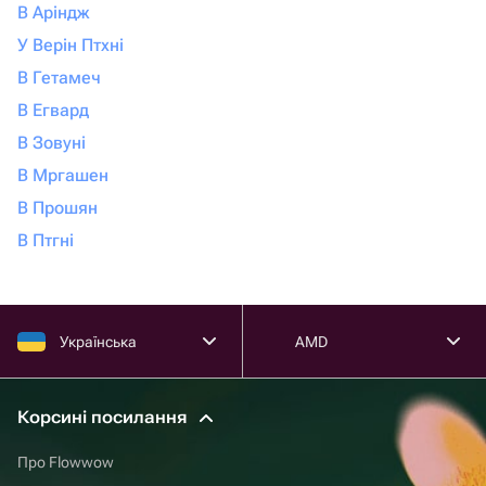
В Аріндж
У Верін Птхні
В Гетамеч
В Егвард
В Зовуні
В Мргашен
В Прошян
В Птгні
Українська
AMD
Корсині посилання
Про Flowwow