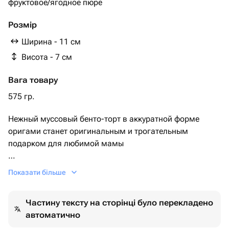
фруктовое/ягодное пюре
Розмір
Ширина - 11 см
Висота - 7 см
Вага товару
575 гр.
Нежный муссовый бенто-торт в аккуратной форме
оригами станет оригинальным и трогательным
подарком для любимой мамы
Миниатюрный формат, аккуратный декор и
Показати більше
современный внешний вид делают его идеальным для
небольшого праздника или тёплого семейного
Частину тексту на сторінці було перекладено
сюрприза
автоматично