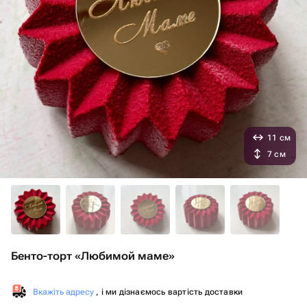
11 см
7 см
Бенто-торт «Любимой маме»
Вкажіть адресу
, і ми дізнаємось вартість доставки