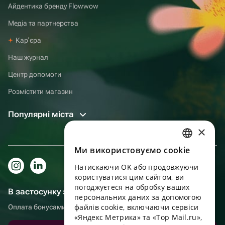
Айдентика бренду Flowwow
Медіа та партнерства
Карʼєра
Наш журнал
Центр допомоги
Розмістити магазин
Популярні міста
×
Ми використовуємо cookie
RUSSIAN
Натискаючи OK або продовжуючи
ENGLISH
користуватися цим сайтом, ви
UKRAINIAN
погоджуєтеся на обробку ваших
В застосунку зручніше!
персональних даних за допомогою
PORTUGUESE
файлів cookie, включаючи сервіси
Оплата бонусами, самовивіз, зручний чат підтримки
«Яндекс Метрика» та «Top Mail.ru»,
SPANISH