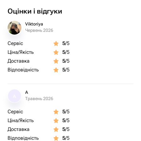
Особенности торта:
нежная муссовая основа;
Оцінки і відгуки
необычная форма оригами — стильная и аккуратная;
надпись «Любимой маме» (по желанию можно убрать
Viktoriya
или заменить);
Червень 2026
возможность выбрать цвет оформления и добавить
Сервіс
5
/5
свои пожелания;
Ціна/Якість
5
/5
удобный формат бенто-торта — отличный вариант для
небольшого подарка
Доставка
5
/5
Відповідність
5
/5
Такой торт станет красивым знаком внимания и
порадует вашу маму
A
A
С удовольствием учту любые пожелания при заказе! 🍰
Травень 2026
💗
Сервіс
5
/5
Ціна/Якість
5
/5
Доставка
5
/5
Відповідність
5
/5