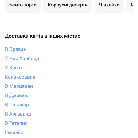
Бенто торти
Корпусні десерти
Чізкейки
Мо
Доставка квітів в інших містах
В Єревані
У Нор Харберд
У Касах
Канакераван
В Мерцаван
В Джрвеж
В Паракар
В Аргаванд
В Гетапня
Геханіст