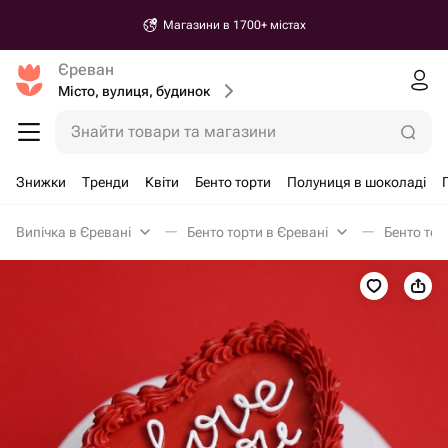
Магазини в 1700+ містах
Єреван
Місто, вулиця, будинок
Знайти товари та магазини
Знижки
Тренди
Квіти
Бенто торти
Полуниця в шоколаді
Випічка в Єревані
Бенто торти в Єревані
Бенто тор