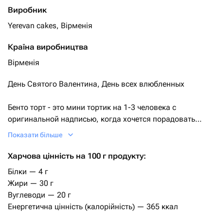
Виробник
Yerevan cakes, Вірменія
Країна виробництва
Вірменія
День Святого Валентина, День всех влюбленных
Бенто торт - это мини тортик на 1-3 человека с
оригинальной надписью, когда хочется порадовать
близкого человечка вкусным десертом.
Показати більше
Подойдет в подарок на день Валентина парню, другу,
Харчова цінність на 100 г продукту:
мужу, мужчине, девушке, жене, любимому. Бенто торт
Білки — 4 г
на день Влюбленных/14 февраля.
Жири — 30 г
Вуглеводи — 20 г
Выберите идеальный вкус вашего Бенто-торта:
Енергетична цінність (калорійність) — 365 ккал