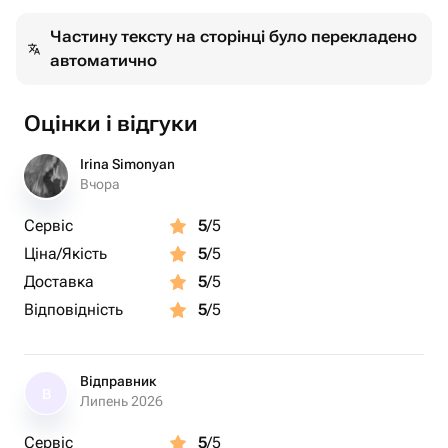
Ванильный
Шоколадный
Частину тексту на сторінці було перекладено
Фисташковый
автоматично
Лимонный
Сникерс
Оцінки і відгуки
Рафаэлло
Красный бархат
Irina Simonyan
Вчора
📩 После оформления заказа вы можете написать нам
Сервіс
5
/5
в чат — обсудим все детали: надпись, декор и
индивидуальный дизайн.
Ціна/Якість
5
/5
Доставка
5
/5
В Yerevan Cakes мы готовим бенто-торты с любовью и
Відповідність
5
/5
вниманием к каждому пожеланию. Сделаем ваш
праздник особенным!
Відправник
В
Липень 2026
Сервіс
5
/5