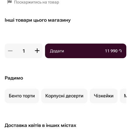
Поскаржитись на товар
Інші товари цього магазину
Додати
11 990
֏
Радимо
Бенто торти
Корпусні десерти
Чізкейки
Мо
Доставка квітів в інших містах