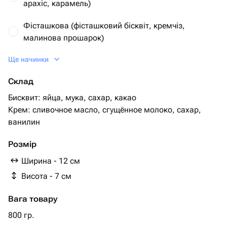
арахіс, карамель)
Фісташкова (фісташковий бісквіт, кремчіз,
малинова прошарок)
Ще начинки
Шоколадна (шоколадний бісквіт, шоколадний
крем, полуниця або банан)
Склад
Ванільна (ванільний бісквіт, ванільний крем,
Бисквит: яйца, мука, сахар, какао
полуниця або банан)
Крем: сливочное масло, сгущённое молоко, сахар,
ванилин
Розмір
Ширина - 12 см
Висота - 7 см
Вага товару
800 гр.