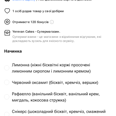
1 осіб додав товар у свої добірки
Отримаєте 120 бонусів
Yerevan Cakes - Супермагазин.
Супермагазини - це магазини з відмінними відгуками, які
докладають зусиль для якісного сервісу.
Начинка
Лимонна (ніжні бісквітні коржі просочені
лимонним сиропом і лимонним кремом)
Червоний оксамит (бісквіт, кремчіз, вершки)
Рафаелло (ванільний бісквіт, ванільний крем,
мигдаль, кокосова стружка)
Снікерс (шоколадний бісквіт, кремчіз, смажений