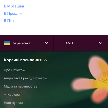
В Мргашен
В Прошян
В Птгні
Українська
AMD
Корсині посилання
Про Flowwow
Айдентика бренду Flowwow
Медіа та партнерства
Карʼєра
Наш журнал