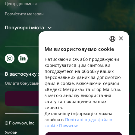
Центр допомоги
Розмістити магазин
Популярні міста
×
Ми використовуємо cookie
RUSSIAN
Натискаючи OK або продовжуючи
ENGLISH
користуватися цим сайтом, ви
UKRAINIAN
погоджуєтеся на обробку ваших
В застосунку зручніше!
персональних даних за допомогою
PORTUGUESE
файлів cookie, включаючи сервіси
Оплата бонусами, самовивіз, зручний чат підтримки
«Яндекс Метрика» та «Top Mail.ru»,
SPANISH
з метою аналізу використання
Завантажити додаток
сайту та покращення наших
HUNGARIAN
сервісів.
ITALIAN
Детальнішу інформацію можна
знайти в
Політиці щодо файлів
FRENCH
© Flowwow, inc
cookie Flowwow
TURKISH
Умови