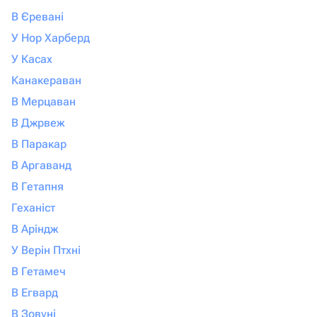
В Єревані
У Нор Харберд
У Касах
Канакераван
В Мерцаван
В Джрвеж
В Паракар
В Аргаванд
В Гетапня
Геханіст
В Аріндж
У Верін Птхні
В Гетамеч
В Егвард
В Зовуні