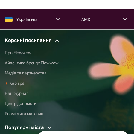
Українська
AMD
Корсині посилання
Про Flowwow
Айдентика бренду Flowwow
Медіа та партнерства
Карʼєра
Наш журнал
Центр допомоги
Розмістити магазин
Популярні міста