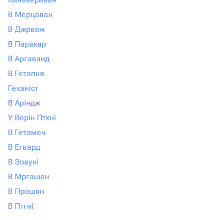
В Мерцаван
В Джрвеж
В Паракар
В Аргаванд
В Гетапня
Геханіст
В Аріндж
У Верін Птхні
В Гетамеч
В Егвард
В Зовуні
В Мргашен
В Прошян
В Птгні