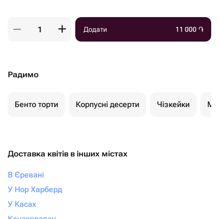
Додати
11 000
֏
Радимо
Бенто торти
Корпусні десерти
Чізкейки
Мо
Доставка квітів в інших містах
В Єревані
У Нор Харберд
У Касах
Канакераван