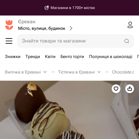
Магазини в 1700+ містах
Єреван
Місто, вулиця, будинок
Знайти товари та магазини
Знижки
Тренди
Квіти
Бенто торти
Полуниця в шоколаді
Випічка в Єревані
Тістечка в Єревані
Chocolate cov