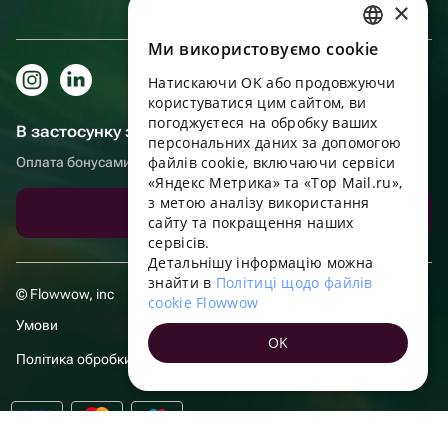
×
Ми використовуємо cookie
RUSSIAN
Натискаючи OK або продовжуючи
ENGLISH
користуватися цим сайтом, ви
UKRAINIAN
погоджуєтеся на обробку ваших
В застосунку зручніше!
персональних даних за допомогою
PORTUGUESE
файлів cookie, включаючи сервіси
Оплата бонусами, самовивіз, зручний чат підтримки
«Яндекс Метрика» та «Top Mail.ru»,
SPANISH
з метою аналізу використання
Завантажити додаток
сайту та покращення наших
HUNGARIAN
сервісів.
ITALIAN
Детальнішу інформацію можна
знайти в
Політиці щодо файлів
FRENCH
© Flowwow, inc
cookie Flowwow
TURKISH
Умови
OK
GERMAN
Політика обробки даних
POLISH