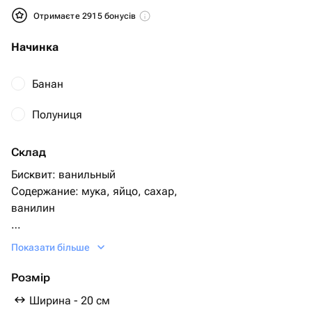
Отримаєте 2915 бонусів
Начинка
Банан
Полуниця
Склад
Бисквит: ванильный
Содержание: мука, яйцо, сахар,
ванилин
Крем: сгущенное молоко с маслом
Показати більше
Крем снаружи- сливки, сахар
Если хотите шоколадный бисквит укажите в
Розмір
комментариях
Ширина - 20 см
Начинка по умолчанию идет шоколадныйе шарики с