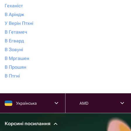
Геханіст
В Аріндж
У Верін Птхні
В Гетамеч
В Егвард
В Зовуні
В Мргашен
В Прошян
В Птгні
Українська
AMD
Корсині посилання