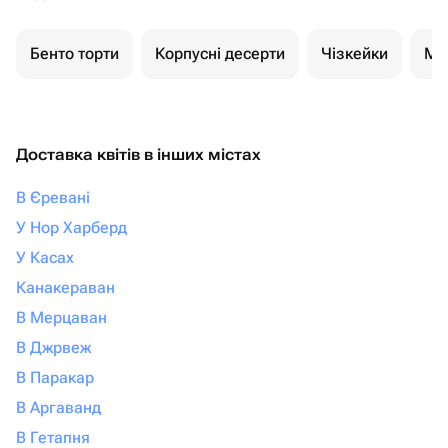
Бенто торти
Корпусні десерти
Чізкейки
Мо
Доставка квітів в інших містах
В Єревані
У Нор Харберд
У Касах
Канакераван
В Мерцаван
В Джрвеж
В Паракар
В Аргаванд
В Гетапня