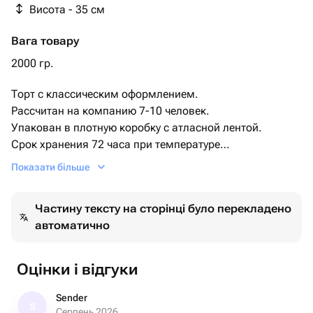
Висота - 35 см
вафлями
Вага товару
2000 гр.
Торт с классическим оформлением.
Рассчитан на компанию 7-10 человек.
Упакован в плотную коробку с атласной лентой.
Срок хранения 72 часа при температуре
+2+6.
Показати більше
Этот изысканный торт станет украшением любого
торжества.
Частину тексту на сторінці було перекладено
Гладкое покрытие и крупные розовые орхидеи придают
автоматично
ему утончённый и современный вид. Идеально
подходит для свадеб, юбилеев и других особых
событий.
Оцінки і відгуки
Закажите этот торт, чтобы добавить нотку элегантности
вашему празднику!
Sender
S
Серпень 2026