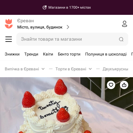
Магазини в 1700+ містах
Єреван
Місто, вулиця, будинок
Знайти товари та магазини
Знижки
Тренди
Квіти
Бенто торти
Полуниця в шоколаді
Випічка в Єревані
Торти в Єревані
Двухъярусный т