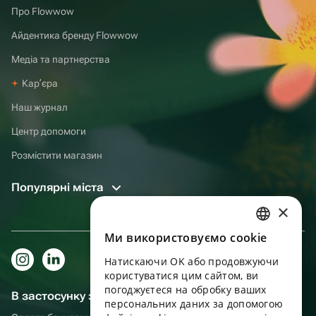
Про Flowwow
Айдентика бренду Flowwow
Медіа та партнерства
Карʼєра
Наш журнал
Центр допомоги
Розмістити магазин
Популярні міста
×
Ми використовуємо cookie
RUSSIAN
Натискаючи OK або продовжуючи
ENGLISH
користуватися цим сайтом, ви
UKRAINIAN
погоджуєтеся на обробку ваших
В застосунку зручніше!
персональних даних за допомогою
PORTUGUESE