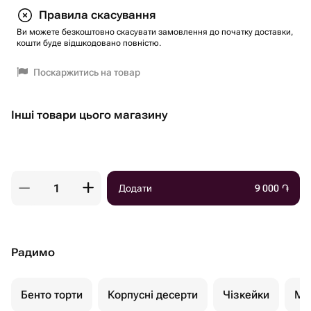
Правила скасування
Ви можете безкоштовно скасувати замовлення до початку доставки,
кошти буде відшкодовано повністю.
Поскаржитись на товар
Інші товари цього магазину
Додати
9 000
֏
Радимо
Бенто торти
Корпусні десерти
Чізкейки
Мо