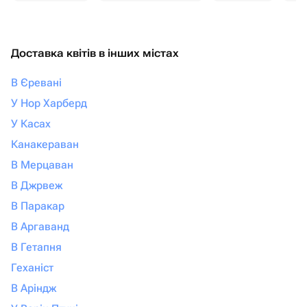
Доставка квітів в інших містах
В Єревані
У Нор Харберд
У Касах
Канакераван
В Мерцаван
В Джрвеж
В Паракар
В Аргаванд
В Гетапня
Геханіст
В Аріндж