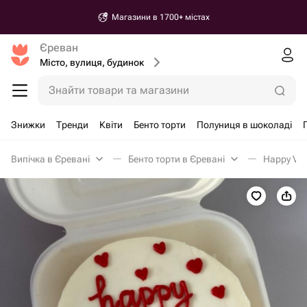
Магазини в 1700+ містах
Єреван
Місто, вулиця, будинок
Знайти товари та магазини
Знижки
Тренди
Квіти
Бенто торти
Полуниця в шоколаді
Випічка в Єревані
Бенто торти в Єревані
Happy Val