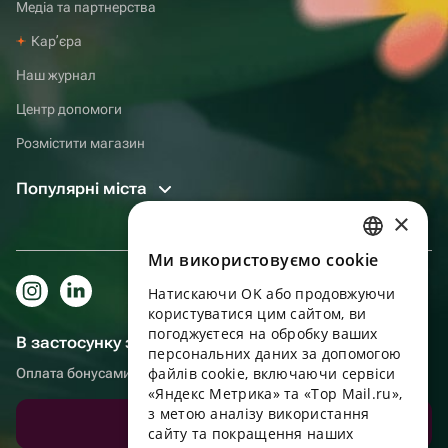
Медіа та партнерства
Карʼєра
Наш журнал
Центр допомоги
Розмістити магазин
Популярні міста
×
Ми використовуємо cookie
RUSSIAN
Натискаючи OK або продовжуючи
ENGLISH
користуватися цим сайтом, ви
UKRAINIAN
погоджуєтеся на обробку ваших
В застосунку зручніше!
персональних даних за допомогою
PORTUGUESE
файлів cookie, включаючи сервіси
Оплата бонусами, самовивіз, зручний чат підтримки
«Яндекс Метрика» та «Top Mail.ru»,
SPANISH
з метою аналізу використання
Завантажити додаток
сайту та покращення наших
HUNGARIAN