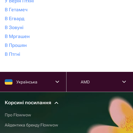
У Верін Птхні
В Гетамеч
В Егвард
В Зовуні
В Мргашен
В Прошян
В Птгні
Українська
AMD
Корсині посилання
Про Flowwow
Айдентика бренду Flowwow