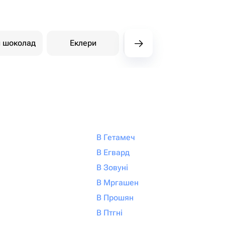
й шоколад
Еклери
Східні солодощі
Ди
В Гетамеч
В Егвард
В Зовуні
В Мргашен
В Прошян
В Птгні