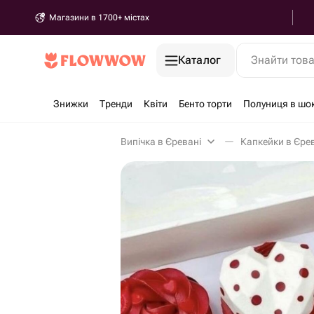
Магазини в 1700+ містах
Каталог
Знайти тов
Знижки
Тренди
Квіти
Бенто торти
Полуниця в шо
Випічка в Єревані
Капкейки в Єре