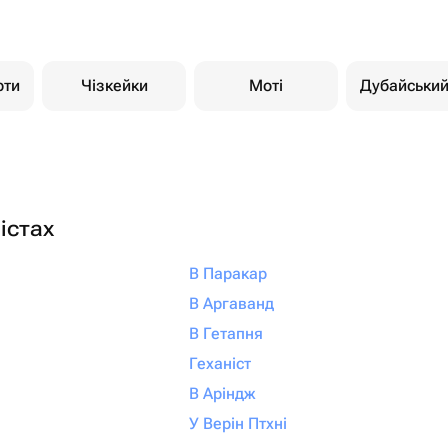
рти
Чізкейки
Моті
Дубайськи
істах
В Паракар
В Аргаванд
В Гетапня
Геханіст
В Аріндж
У Верін Птхні