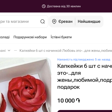
Доставка від 30 хвилин
ари та магазини
Єреван
Найшвидше
коладі
Подарункові набори
Їстівні букети
вані
Капкейки 6 шт с начинкой Любовь это-..для жены,любим
Наявність підтверджено 5 хв назад
Капкейки 6 шт с на
это-️..для
жены,любимой,подр
подарок
10 000
֏