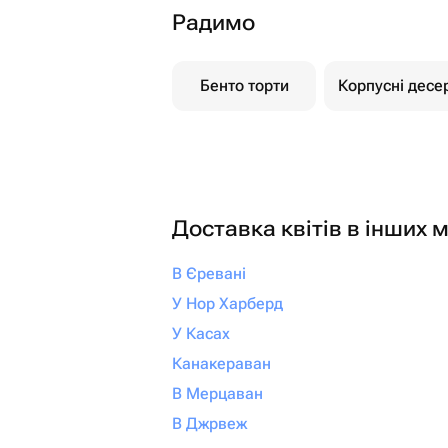
Радимо
Бенто торти
Корпусні десе
Доставка квітів в інших м
В Єревані
У Нор Харберд
У Касах
Канакераван
В Мерцаван
В Джрвеж