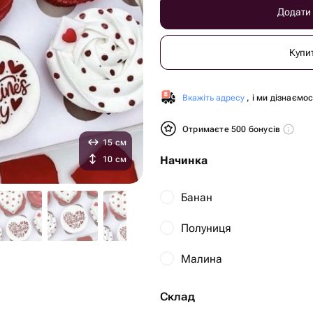
Додати
Купи
Вкажіть адресу
, і ми дізнаємо
Отримаєте 500 бонусів
15 см
Начинка
10 см
Банан
Полуниця
Малина
Склад