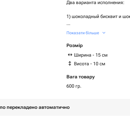
Два варианта исполнения:
1) шоколадный бисквит и ш
2) ванильный бисквит, ванил
Показати більше
По умолчанию поставляется 
Розмір
Ширина - 15 см
Необходимый Вариант можно
Висота - 10 см
заказе, либо сообщением.
Вага товару
Дизайн также можно обговор
600 гр.
було перекладено автоматично