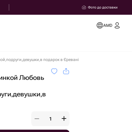
Фото до доставки
AMD
ой,подруги,девушки,в подарок в Єревані
чинкой Любовь
уги,девушки,в