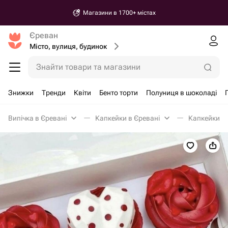
Магазини в 1700+ містах
Єреван
Місто, вулиця, будинок
Знайти товари та магазини
Знижки
Тренди
Квіти
Бенто торти
Полуниця в шоколаді
Випічка в Єревані
Капкейки в Єревані
Капкейки 6 