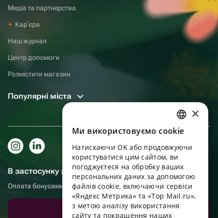
Медіа та партнерства
Карʼєра
Наш журнал
Центр допомоги
Розмістити магазин
Популярні міста
×
Ми використовуємо cookie
RUSSIAN
Натискаючи OK або продовжуючи
ENGLISH
користуватися цим сайтом, ви
UKRAINIAN
погоджуєтеся на обробку ваших
В застосунку зручніше!
персональних даних за допомогою
PORTUGUESE
файлів cookie, включаючи сервіси
Оплата бонусами, самовивіз, зручний чат підтримки
«Яндекс Метрика» та «Top Mail.ru»,
SPANISH
з метою аналізу використання
Завантажити додаток
сайту та покращення наших
HUNGARIAN