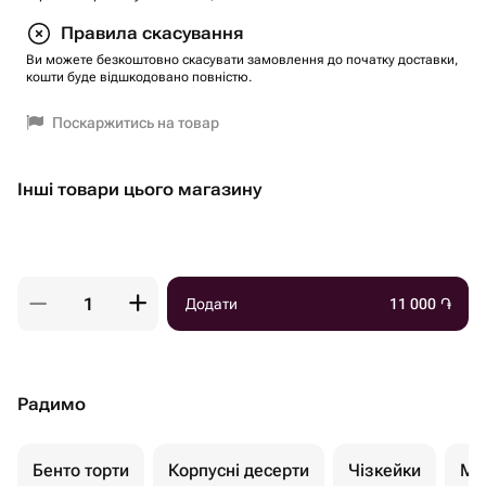
Правила скасування
Ви можете безкоштовно скасувати замовлення до початку доставки,
кошти буде відшкодовано повністю.
Поскаржитись на товар
Інші товари цього магазину
Додати
11 000
֏
Радимо
Бенто торти
Корпусні десерти
Чізкейки
Мо