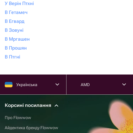
У Верін Птхні
В Гетамеч
В Егвард
В Зовуні
В Мргашен
В Прошян
В Птгні
Українська
AMD
Корсині посилання
Про Flowwow
Айдентика бренду Flowwow