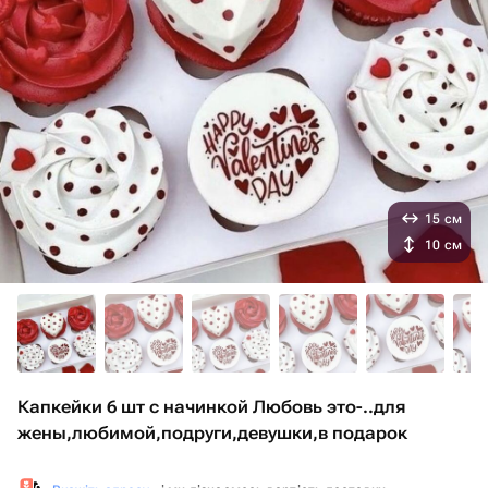
15 см
10 см
Капкейки 6 шт с начинкой Любовь это-️..для
жены,любимой,подруги,девушки,в подарок