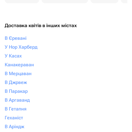
Доставка квітів в інших містах
В Єревані
У Нор Харберд
У Касах
Канакераван
В Мерцаван
В Джрвеж
В Паракар
В Аргаванд
В Гетапня
Геханіст
В Аріндж