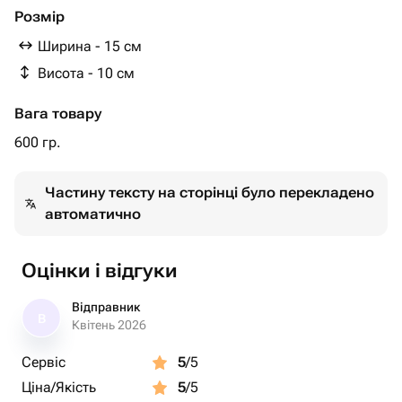
По умолчанию поставляется первый вариант.
Розмір
Ширина - 15 см
Необходимый Вариант можно указать комментарием
Висота - 10 см
при заказе, либо сообщением.
Вага товару
Дизайн также можно обговорить после оформления
заказа.
600 гр.
Частину тексту на сторінці було перекладено
автоматично
Оцінки і відгуки
Відправник
В
Квітень 2026
Сервіс
5
/5
Ціна/Якість
5
/5