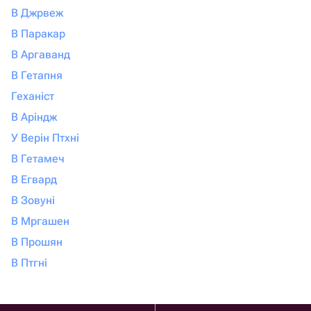
В Джрвеж
В Паракар
В Аргаванд
В Гетапня
Геханіст
В Аріндж
У Верін Птхні
В Гетамеч
В Егвард
В Зовуні
В Мргашен
В Прошян
В Птгні