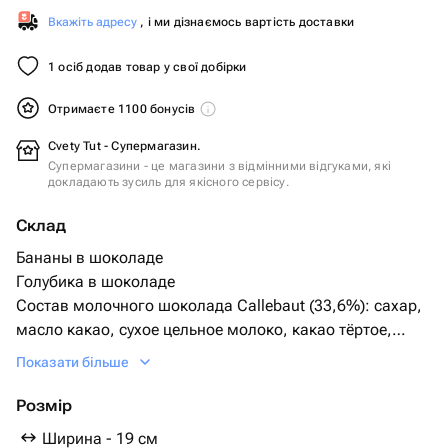
Вкажіть адресу
, і ми дізнаємось вартість доставки
1 осіб додав товар у свої добірки
Отримаєте 1100 бонусів
Cvety Tut - Супермагазин.
Супермагазини - це магазини з відмінними відгуками, які
докладають зусиль для якісного сервісу.
Склад
Бананы в шоколаде
Голубика в шоколаде
Состав молочного шоколада Callebaut (33,6%): сахар,
масло какао, сухое цельное молоко, какао тёртое,
эмульгатор — соевый лецитин, натуральный
Показати більше
ароматизатор — ваниль.
Малина сублимированная
Розмір
Кандурин пищевой краситель золотой
Ширина - 19 см