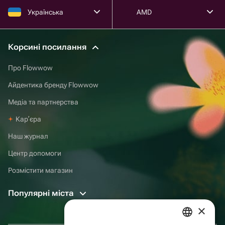
Українська
AMD
Корсині посилання
Про Flowwow
Айдентика бренду Flowwow
Медіа та партнерства
Карʼєра
Наш журнал
Центр допомоги
Розмістити магазин
Популярні міста
×