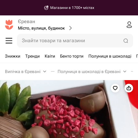
Магазини в 1700+ містах
Єреван
Місто, вулиця, будинок
Знайти товари та магазини
Знижки
Тренди
Квіти
Бенто торти
Полуниця в шоколаді
Випічка в Єревані
Полуниця в шоколаді в Єревані