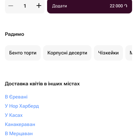
Додати
22 000
֏
Радимо
Бенто торти
Корпусні десерти
Чізкейки
Мо
Доставка квітів в інших містах
В Єревані
У Нор Харберд
У Касах
Канакераван
В Мерцаван