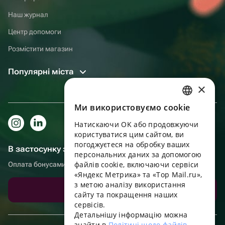
Наш журнал
Центр допомоги
Розмістити магазин
Популярні міста
×
Ми використовуємо cookie
RUSSIAN
Натискаючи OK або продовжуючи
ENGLISH
користуватися цим сайтом, ви
UKRAINIAN
погоджуєтеся на обробку ваших
В застосунку зручніше!
персональних даних за допомогою
PORTUGUESE
файлів cookie, включаючи сервіси
Оплата бонусами, самовивіз, зручний чат підтримки
«Яндекс Метрика» та «Top Mail.ru»,
SPANISH
з метою аналізу використання
Завантажити додаток
сайту та покращення наших
HUNGARIAN
сервісів.
ITALIAN
Детальнішу інформацію можна
знайти в
Політиці щодо файлів