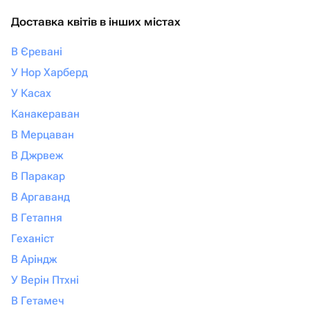
Доставка квітів в інших містах
В Єревані
У Нор Харберд
У Касах
Канакераван
В Мерцаван
В Джрвеж
В Паракар
В Аргаванд
В Гетапня
Геханіст
В Аріндж
У Верін Птхні
В Гетамеч