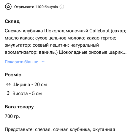
Отримаєте 1100 бонусів
Склад
Свежая клубника Шоколад молочный Callebaut (сахар;
масло какао; сухое цельное молоко; какао тертое;
эмульгатор: соевый лецитин; натуральный
ароматизатор: ваниль.) Шоколадные рисовые шарики
Пищевое золото Кондитерская посыпка сердечки
Показати більше
Розмір
Ширина - 20 см
Висота - 5 см
Вага товару
700 гр.
Представьте: спелая, сочная клубника, окутанная