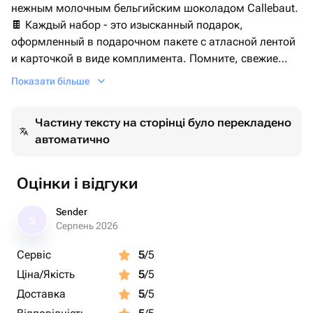
нежным молочным бельгийским шоколадом Callebaut.
🍫 Каждый набор - это изысканный подарок,
оформленный в подарочном пакете с атласной лентой
и карточкой в виде комплимента. Помните, свежие
фрукты и ягоды в шоколаде хранятся не долго, всего
Показати більше
сутки. Храните их в холодильнике при температуре от
+4 до +10 С. Перед употреблением подержите их при
Частину тексту на сторінці було перекладено
комнатной температуре 15 минут, чтобы шоколад
автоматично
растаял и раскрыл свой нежный вкус.
Оцінки і відгуки
Sender
S
Серпень 2026
Сервіс
5
/5
Ціна/Якість
5
/5
Доставка
5
/5