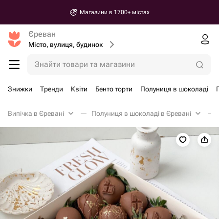
Магазини в 1700+ містах
Єреван
Місто, вулиця, будинок
Знайти товари та магазини
Знижки
Тренди
Квіти
Бенто торти
Полуниця в шоколаді
Випічка в Єревані
Полуниця в шоколаді в Єревані