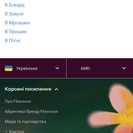
В Егвард
В Зовуні
В Мргашен
В Прошян
В Птгні
Українська
AMD
Корсині посилання
Про Flowwow
Айдентика бренду Flowwow
Медіа та партнерства
Карʼєра