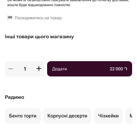
Ви можете безкоштовно скасувати замовлення до початку доставки,
кошти буде відшкодовано повністю.
Поскаржитись на товар
Інші товари цього магазину
Додати
22 000
֏
Радимо
Бенто торти
Корпусні десерти
Чізкейки
Мо