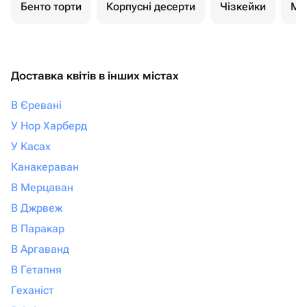
Бенто торти
Корпусні десерти
Чізкейки
Мо
Доставка квітів в інших містах
В Єревані
У Нор Харберд
У Касах
Канакераван
В Мерцаван
В Джрвеж
В Паракар
В Аргаванд
В Гетапня
Геханіст