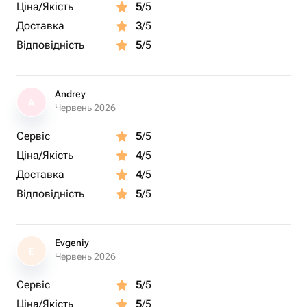
Ціна/Якість
5
/5
+10 с до 2 суток
Доставка
3
/5
перед употреблением подержать при комнатной
Відповідність
5
/5
температуре 15 минут.
Andrey
A
Червень 2026
Сервіс
5
/5
Ціна/Якість
4
/5
Доставка
4
/5
Відповідність
5
/5
Evgeniy
E
Червень 2026
Сервіс
5
/5
Ціна/Якість
5
/5