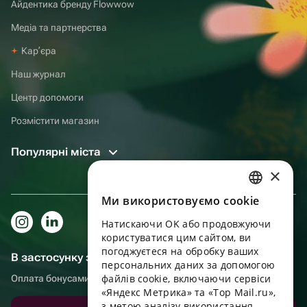
Айдентика бренду Flowwow
Медіа та партнерства
Карʼєра
Наш журнал
Центр допомоги
Розмістити магазин
Популярні міста
×
Ми використовуємо cookie
RUSSIAN
Натискаючи OK або продовжуючи
ENGLISH
користуватися цим сайтом, ви
UKRAINIAN
погоджуєтеся на обробку ваших
В застосунку зручніше!
персональних даних за допомогою
PORTUGUESE
файлів cookie, включаючи сервіси
Оплата бонусами, самовивіз, зручний чат підтримки
«Яндекс Метрика» та «Top Mail.ru»,
SPANISH
з метою аналізу використання