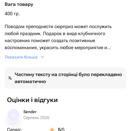
Вага товару
400 гр.
Поводом преподнести сюрприз может послужить
любой праздник. Подарок в виде клубничного
настроения поможет создать позитивные
воспоминания, украсить любое мероприятие и
выразить вашу заботу, и внимание к человеку,
Показати більше
которому вы его дарите. Клубника в шоколаде имеет
свою уникальность и это универсальный подарок для
Частину тексту на сторінці було перекладено
каждого!
автоматично
признаться в чувствах любимой девушке? да!
напомнить бабушке, что её помнят и она важна? да!
сделать приятный подарок маме? да!
Оцінки і відгуки
просто порадовать друзей или коллег таким
необычным подарком на день рождение? да!
Sender
S
Серпень 2026
набор выполнен в самом лучшем дорогом
Сервіс
5
/5