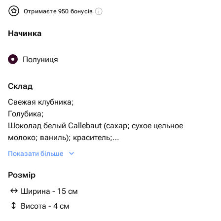
Отримаєте 950 бонусів
Начинка
Полуниця
Склад
Свежая клубника;
Голубика;
Шоколад белый Callebaut (сахар; сухое цельное
молоко; ваниль); краситель;
Шоколад молочный Callebaut (сахар; масло какао;
Показати більше
сухое цельное молоко; какао тертое; ваниль);
Топпинги: Шоколадные узоры;
Розмір
Упаковка: Коробка подарочная;
Ширина - 15 см
Лента атласная;
Висота - 4 см
Пакет;