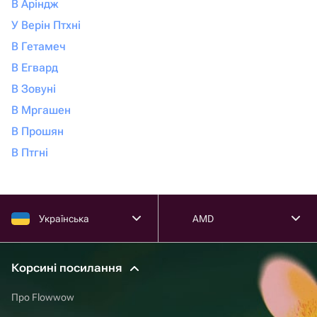
В Аріндж
У Верін Птхні
В Гетамеч
В Егвард
В Зовуні
В Мргашен
В Прошян
В Птгні
Українська
AMD
Корсині посилання
Про Flowwow