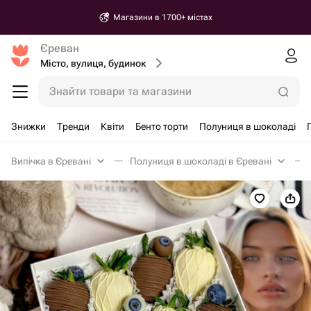
Магазини в 1700+ містах
Єреван
Місто, вулиця, будинок
Знайти товари та магазини
Знижки
Тренди
Квіти
Бенто торти
Полуниця в шоколаді
Випічка в Єревані
Полуниця в шоколаді в Єревані