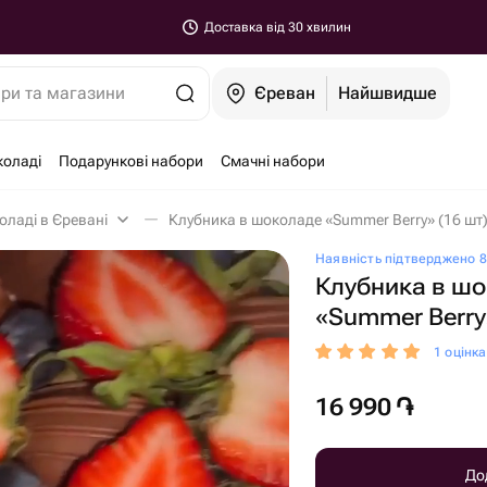
Доставка від 30 хвилин
ари та магазини
Єреван
Найшвидше
коладі
Подарункові набори
Смачні набори
оладі в Єревані
Клубника в шоколаде «Summer Berry» (16 шт)
Наявність підтверджено 8
Клубника в ш
«Summer Berry
1 оцінк
16 990
֏
До