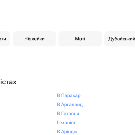
рти
Чізкейки
Моті
Дубайськи
істах
В Паракар
В Аргаванд
В Гетапня
Геханіст
В Аріндж