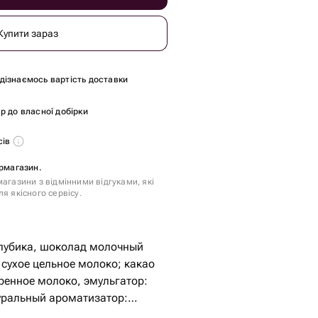
Купити зараз
и дізнаємось вартість доставки
р до власної добірки
сів
ермагазин.
агазини з відмінними відгуками, які
я якісного сервісу.
олубика, шоколад молочный
 сухое цельное молоко; какао
иренное молоко, эмульгатор:
уральный ароматизатор: