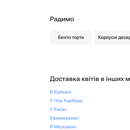
Радимо
Бенто торти
Корпусні десе
Доставка квітів в інших м
В Єревані
У Нор Харберд
У Касах
Канакераван
В Мерцаван