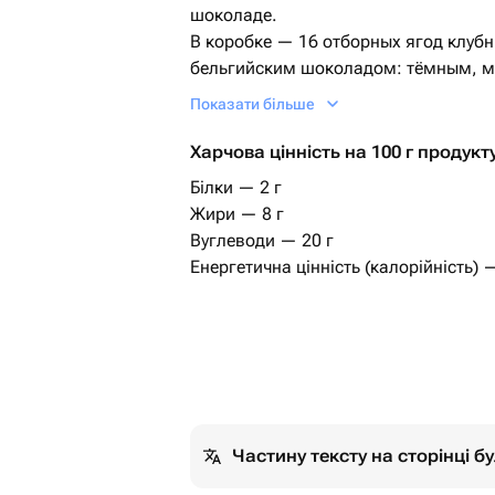
шоколаде.
В коробке — 16 отборных ягод клуб
бельгийским шоколадом: тёмным, 
дополняют сублимированные ягоды,
Показати більше
и другие вкусные топпинги. Идеальн
Харчова цінність на 100 г продукту
Хранение: в холодильнике при темпе
Білки — 2 г
Перед подачей: подержите при комн
Жири — 8 г
Срок годности: 18 часов
Вуглеводи — 20 г
Енергетична цінність (калорійність) 
Важно: коробка всегда заполняется
размер ягод могут немного отличать
неизменно: 16 шт.
Частину тексту на сторінці 