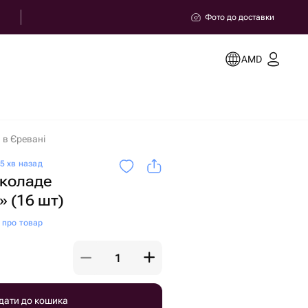
Фото до доставки
AMD
 в Єревані
5 хв назад
околаде
» (16 шт)
а про товар
дати до кошика