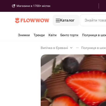
Магазини в 1700+ містах
Каталог
Знайти тов
Знижки
Тренди
Квіти
Бенто торти
Полуниця в шо
Випічка в Єревані
Полуниця в шок