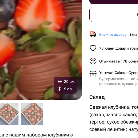
Вкажіть адресу
, і м
7 людей додали това
Отримаєте 170 бону
Yerevan Cakes - Суп
Супермагазини - це м
20 см
докладають зусиль дл
5 см
Склад
Свежая клубника, г
(сахар; масло какао;
тертое; сухое обезж
соевый лецитин; нат
сов с нашим набором клубники в
ваниль).