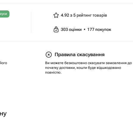
нуси
4.92 з 5
рейтинг товарів
303
оцінки
•
177
покупок
Правила скасування
його
Ви можете безкоштовно скасувати замовлення до
початку доставки, кошти буде відшкодовано
повністю.
ну