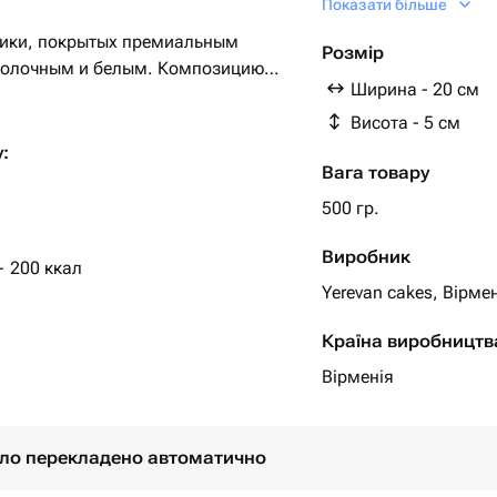
Показати більше
ники, покрытых премиальным
Розмір
молочным и белым. Композицию
Ширина - 20 см
 хрустящие орешки, яркие посыпки
ый подарок для любого случая!
Висота - 5 см
:
Вага товару
ратуре +4°C
атной температуре 10 минут
500 гр.
Виробник
— 200 ккал
 полностью — оформление и
Yerevan cakes, Вірме
ся, но количество в наборе
Країна виробництв
Вірменія
було перекладено автоматично