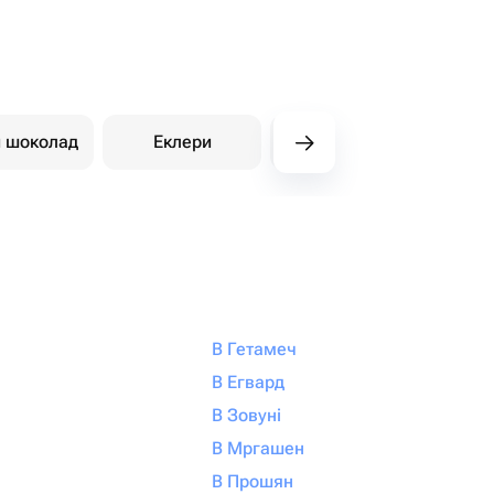
й шоколад
Еклери
Східні солодощі
Ди
В Гетамеч
В Егвард
В Зовуні
В Мргашен
В Прошян