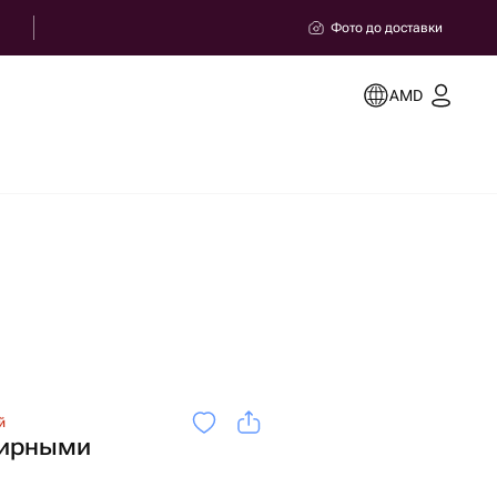
Фото до доставки
AMD
й
фирными