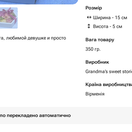
Срок годности натур
Розмір
лучше из держать в 
Ширина - 15 см
Висота - 5 см
та, любимой девушке и просто
Вага товару
350 гр.
Виробник
Grandma’s sweet stori
Країна виробництв
Вірменія
було перекладено автоматично