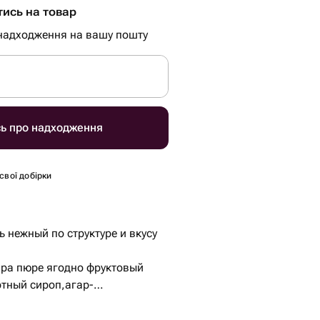
тись на товар
надходження на вашу пошту
сь про надходження
 свої добірки
 нежный по структуре и вкусу
ира пюре ягодно фруктовый
ртный сироп,агар-
кислота)
елок