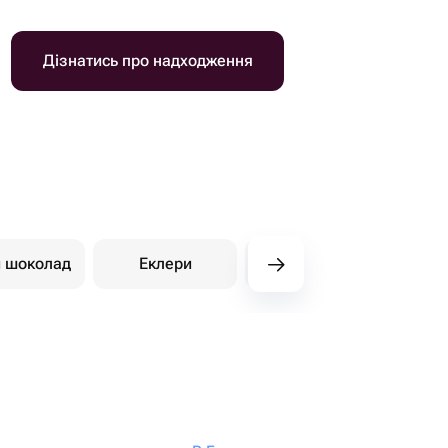
Дізнатись про надходження
й шоколад
Еклери
Східні солодощі
Ди