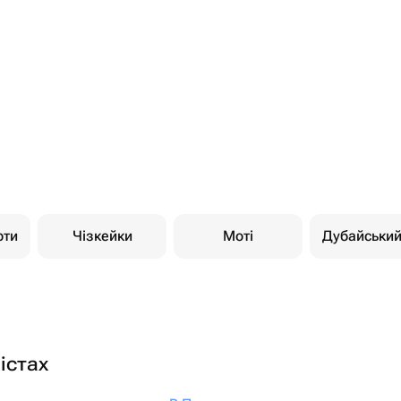
рти
Чізкейки
Моті
Дубайськи
істах