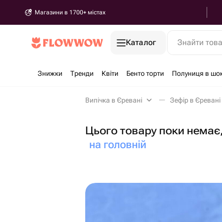
Магазини в 1700+ містах
Каталог
Знайти тов
Знижки
Тренди
Квіти
Бенто торти
Полуниця в шо
Випічка в Єревані
Зефір в Єревані
Цього товару поки немає,
на головній