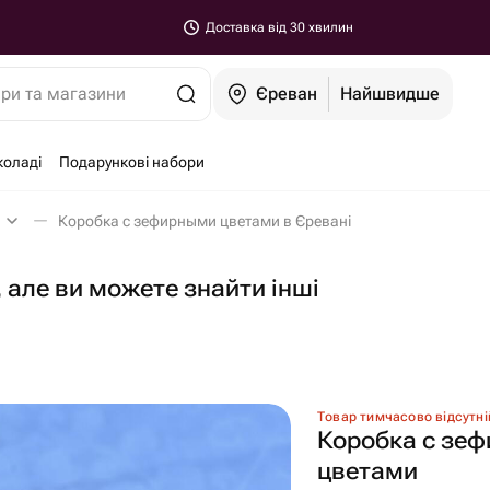
Доставка від 30 хвилин
ари та магазини
Єреван
Найшвидше
коладі
Подарункові набори
Коробка с зефирными цветами в Єревані
 але ви можете знайти інші
Товар тимчасово відсутні
Коробка с зе
цветами