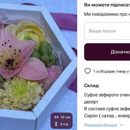
Ви можете підписа
Ми повідомимо про 
Ваша пошта
Дізнати
1 осіб додав товар у
Склад
Суфле зефирэто очень
десерт
В составе суфле зеф
Сироп ( сахар , инве
15 см
агар,вода,лимонная 
5 см
Показати більше
Пастеризованный б