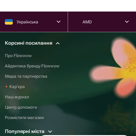
Українська
AMD
Корсині посилання
Про Flowwow
Айдентика бренду Flowwow
Медіа та партнерства
Карʼєра
Наш журнал
Центр допомоги
Розмістити магазин
Популярні міста