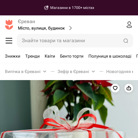
Магазини в 1700+ містах
Єреван
Місто, вулиця, будинок
Знайти товари та магазини
Знижки
Тренди
Квіти
Бенто торти
Полуниця в шоколаді
Випічка в Єревані
Зефір в Єревані
Новогодняя кор