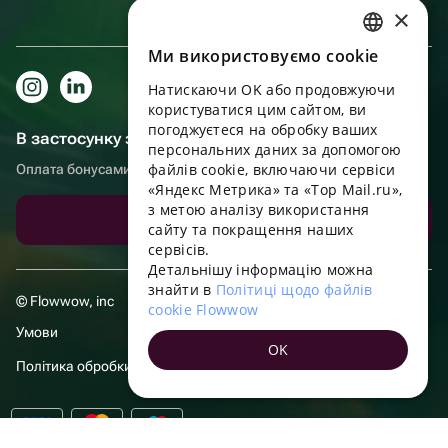
×
Ми використовуємо cookie
RUSSIAN
Натискаючи OK або продовжуючи
ENGLISH
користуватися цим сайтом, ви
UKRAINIAN
погоджуєтеся на обробку ваших
В застосунку зручніше!
персональних даних за допомогою
PORTUGUESE
файлів cookie, включаючи сервіси
Оплата бонусами, самовивіз, зручний чат підтримки
«Яндекс Метрика» та «Top Mail.ru»,
SPANISH
з метою аналізу використання
Завантажити додаток
сайту та покращення наших
HUNGARIAN
сервісів.
ITALIAN
Детальнішу інформацію можна
знайти в
Політиці щодо файлів
FRENCH
© Flowwow, inc
cookie Flowwow
TURKISH
Умови
OK
GERMAN
Політика обробки даних
POLISH