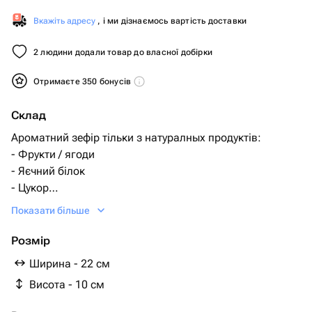
Вкажіть адресу
, і ми дізнаємось вартість доставки
2 людини додали товар до власної добірки
Отримаєте 350 бонусів
Склад
Ароматний зефір тільки з натуралных продуктів:
- Фрукти / ягоди
- Яєчний білок
- Цукор
- Агар-агар
Показати більше
- Вода
Розмір
Ширина - 22 см
Висота - 10 см