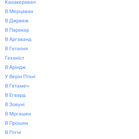
Канакераван
В Мерцаван
В Джрвеж
В Паракар
В Аргаванд
В Гетапня
Геханіст
В Аріндж
У Верін Птхні
В Гетамеч
В Егвард
В Зовуні
В Мргашен
В Прошян
В Птгні