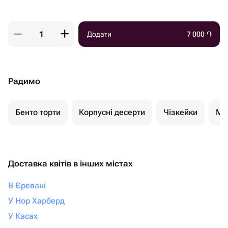
Додати
7 000
֏
Радимо
Бенто торти
Корпусні десерти
Чізкейки
Мо
Доставка квітів в інших містах
В Єревані
У Нор Харберд
У Касах