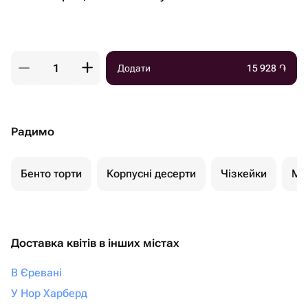
Додати
15 928
֏
Радимо
Бенто торти
Корпусні десерти
Чізкейки
Мо
Доставка квітів в інших містах
В Єревані
У Нор Харберд