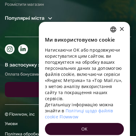
Розмістити магазин
Популярні міста
×
Ми використовуємо cookie
RUSSIAN
Натискаючи OK або продовжуючи
ENGLISH
користуватися цим сайтом, ви
UKRAINIAN
погоджуєтеся на обробку ваших
В застосунку зручніше!
персональних даних за допомогою
PORTUGUESE
файлів cookie, включаючи сервіси
Оплата бонусами, самовивіз, зручний чат підтримки
«Яндекс Метрика» та «Top Mail.ru»,
SPANISH
з метою аналізу використання
Завантажити додаток
сайту та покращення наших
HUNGARIAN
сервісів.
ITALIAN
Детальнішу інформацію можна
знайти в
Політиці щодо файлів
FRENCH
© Flowwow, inc
cookie Flowwow
TURKISH
Умови
OK
GERMAN
Політика обробки даних