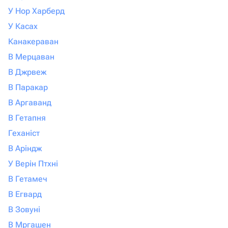
У Нор Харберд
У Касах
Канакераван
В Мерцаван
В Джрвеж
В Паракар
В Аргаванд
В Гетапня
Геханіст
В Аріндж
У Верін Птхні
В Гетамеч
В Егвард
В Зовуні
В Мргашен