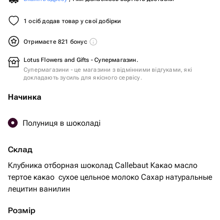
1 осіб додав товар у свої добірки
Отримаєте 821 бонус
Lotus Flowers and Gifts - Супермагазин.
Супермагазини - це магазини з відмінними відгуками, які
докладають зусиль для якісного сервісу.
Начинка
Полуниця в шоколаді
Склад
Клубника отборная шоколад Callebaut Какао масло
тертое какао ￼ сухое цельное молоко Сахар натуральные
лецитин ванилин ￼￼￼
Розмір