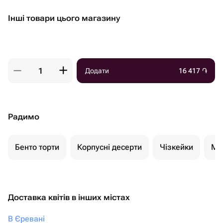
Інші товари цього магазину
Додати
16 417
֏
Радимо
Бенто торти
Корпусні десерти
Чізкейки
Мо
Доставка квітів в інших містах
В Єревані