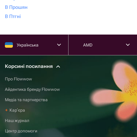
В Прошян
В Птгні
Українська
AMD
Корсині посилання
Про Flowwow
Айдентика бренду Flowwow
Медіа та партнерства
Карʼєра
Наш журнал
Центр допомоги