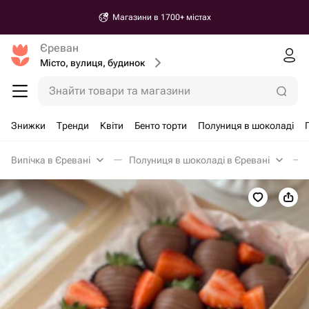
Магазини в 1700+ містах
Єреван
Місто, вулиця, будинок
Знайти товари та магазини
Знижки
Тренди
Квіти
Бенто торти
Полуниця в шоколаді
Випічка в Єревані
Полуниця в шоколаді в Єревані