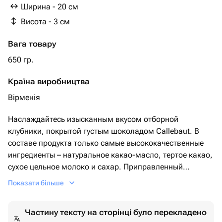
Ширина - 20 см
Висота - 3 см
Вага товару
650 гр.
Країна виробництва
Вірменія
Наслаждайтесь изысканным вкусом отборной
клубники, покрытой густым шоколадом Callebaut. В
составе продукта только самые высококачественные
ингредиенты – натуральное какао-масло, тертое какао,
сухое цельное молоко и сахар. Приправленный
нотками ванилина и лецитина, этот десерт
Показати більше
удовлетворит самого взыскательного гурмана.
Частину тексту на сторінці було перекладено