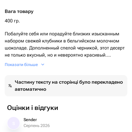
Вага товару
400 гр.
Побалуйтe себя или порадуйте близких изысканным
набором свежей клубники в бельгийском молочном
шоколаде. Дополненный спелой черникой, этот десерт
не только вкусный, но и невероятно красивый.
Идеальный подарок для любого случая: день
Показати більше
рождения, годовщина, признание в любви или просто
знак внимания.
Частину тексту на сторінці було перекладено
автоматично
✨ Состав:
✔️ Свежая клубника
✔️ Бельгийский молочный шоколад
Оцінки і відгуки
✔️ Черника
Sender
S
📦 Упаковано в стильную подарочную коробку.
Серпень 2026