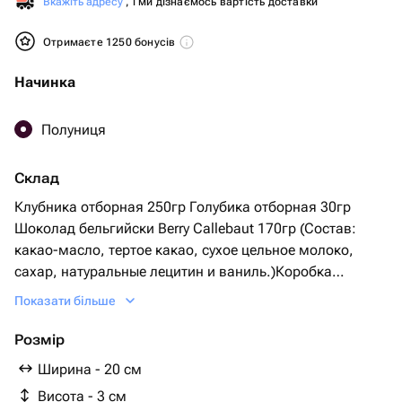
Вкажіть адресу
, і ми дізнаємось вартість доставки
Отримаєте 1250 бонусів
Начинка
Полуниця
Склад
Клубника отборная 250гр Голубика отборная 30гр
Шоколад бельгийски Berry Callebaut 170гр (Состав:
какао-масло, тертое какао, сухое цельное молоко,
сахар, натуральные лецитин и ваниль.)Коробка
20*20см 1шт Пакет подарочный 1шт Лента 1шт
Показати більше
Розмір
Ширина - 20 см
Висота - 3 см