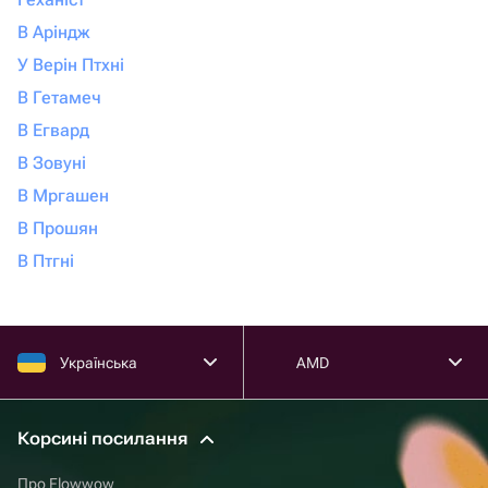
В Аріндж
У Верін Птхні
В Гетамеч
В Егвард
В Зовуні
В Мргашен
В Прошян
В Птгні
Українська
AMD
Корсині посилання
Про Flowwow