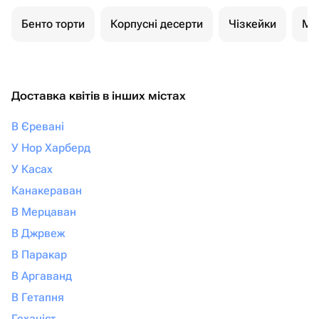
Бенто торти
Корпусні десерти
Чізкейки
Мо
Доставка квітів в інших містах
В Єревані
У Нор Харберд
У Касах
Канакераван
В Мерцаван
В Джрвеж
В Паракар
В Аргаванд
В Гетапня
Геханіст