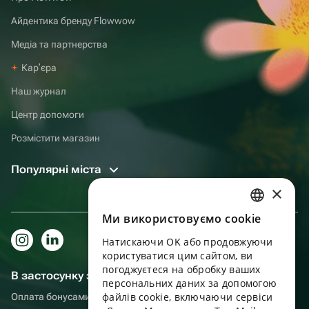
Айдентика бренду Flowwow
Медіа та партнерства
Карʼєра
Наш журнал
Центр допомоги
Розмістити магазин
Популярні міста
×
Ми використовуємо cookie
RUSSIAN
Натискаючи OK або продовжуючи
ENGLISH
користуватися цим сайтом, ви
UKRAINIAN
погоджуєтеся на обробку ваших
В застосунку зручніше!
персональних даних за допомогою
PORTUGUESE
файлів cookie, включаючи сервіси
Оплата бонусами, самовивіз, зручний чат підтримки