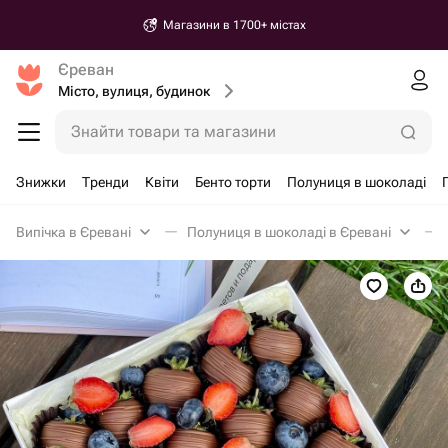
Магазини в 1700+ містах
Єреван
Місто, вулиця, будинок
Знайти товари та магазини
Знижки
Тренди
Квіти
Бенто торти
Полуниця в шоколаді
Випічка в Єревані
Полуниця в шоколаді в Єревані