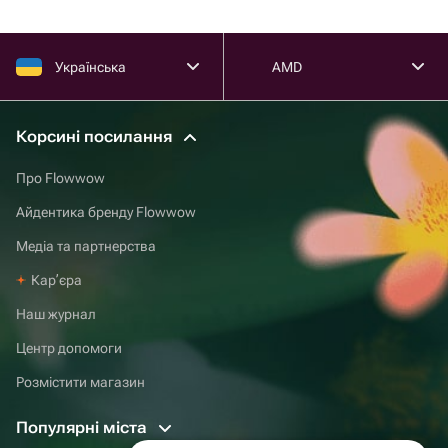
Українська
AMD
Корсині посилання
Про Flowwow
Айдентика бренду Flowwow
Медіа та партнерства
Карʼєра
Наш журнал
Центр допомоги
Розмістити магазин
Популярні міста