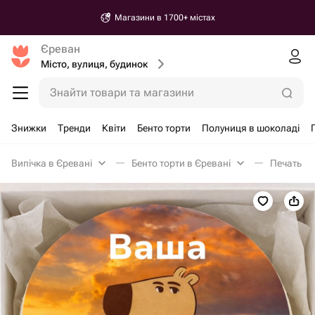
Магазини в 1700+ містах
Єреван
Місто, вулиця, будинок
Знайти товари та магазини
Знижки
Тренди
Квіти
Бенто торти
Полуниця в шоколаді
Випічка в Єревані
Бенто торти в Єревані
Печать на