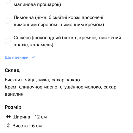
малинова прошарок)
Лимонна (ніжні бісквітні коржі просочені
лимонним сиропом і лимонним кремом)
Снікерс (шоколадний бісквіт, кремчіз, смажений
арахіс, карамель)
Ще начинки
Рафаелло (ванільний бісквіт, ванільний крем,
мигдаль, кокосова стружка)
Склад
Червоний оксамит (бісквіт, кремчіз, вершки)
Бисквит: яйца, мука, сахар, какао
Крем: сливочное масло, сгущённое молоко, сахар,
ванилин
Розмір
Ширина - 12 см
Висота - 6 см