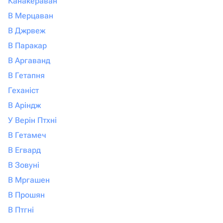
Канакераван
В Мерцаван
В Джрвеж
В Паракар
В Аргаванд
В Гетапня
Геханіст
В Аріндж
У Верін Птхні
В Гетамеч
В Егвард
В Зовуні
В Мргашен
В Прошян
В Птгні