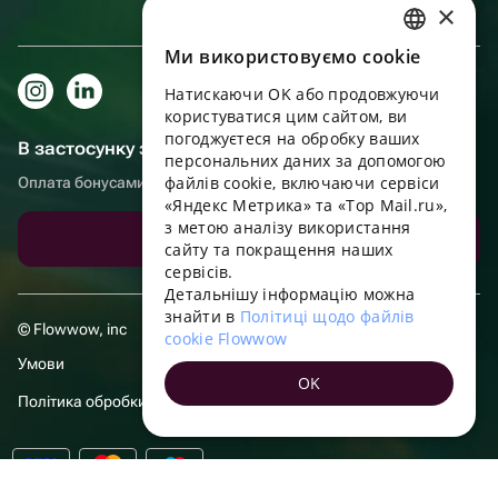
×
Ми використовуємо cookie
RUSSIAN
Натискаючи OK або продовжуючи
ENGLISH
користуватися цим сайтом, ви
UKRAINIAN
погоджуєтеся на обробку ваших
В застосунку зручніше!
персональних даних за допомогою
PORTUGUESE
файлів cookie, включаючи сервіси
Оплата бонусами, самовивіз, зручний чат підтримки
«Яндекс Метрика» та «Top Mail.ru»,
SPANISH
з метою аналізу використання
Завантажити додаток
сайту та покращення наших
HUNGARIAN
сервісів.
ITALIAN
Детальнішу інформацію можна
знайти в
Політиці щодо файлів
FRENCH
© Flowwow, inc
cookie Flowwow
TURKISH
Умови
OK
GERMAN
Політика обробки даних
POLISH