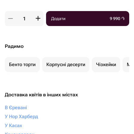
Додати
9 990
֏
Радимо
Бенто торти
Корпусні десерти
Чізкейки
Мо
Доставка квітів в інших містах
В Єревані
У Нор Харберд
У Касах