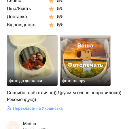
Сервіс
5
/5
в чат — обсудим все детали: надпись, декор и
Ціна/Якість
5
/5
индивидуальный дизайн.
Доставка
5
/5
В Yerevan Cakes мы готовим бенто-торты с любовью и
Відповідність
5
/5
вниманием к каждому пожеланию. Сделаем ваш
праздник особенным!
фото до доставки
фото товару
Спасибо, всё отлично)) Друзьям очень понравилось))
Рекомендую))
Перекласти на Українська
Marina
M