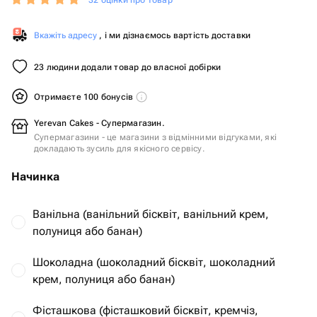
32 оцінки про товар
Вкажіть адресу
, і ми дізнаємось вартість доставки
23 людини додали товар до власної добірки
Отримаєте 100 бонусів
Yerevan Cakes - Супермагазин.
Супермагазини - це магазини з відмінними відгуками, які
докладають зусиль для якісного сервісу.
Начинка
Ванільна (ванільний бісквіт, ванільний крем,
полуниця або банан)
Шоколадна (шоколадний бісквіт, шоколадний
крем, полуниця або банан)
Фісташкова (фісташковий бісквіт, кремчіз,