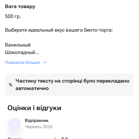
Вага товару
500 гр.
Выберите идеальный вкус вашего Бенто-торта:
Ванильный
Шоколадный
Фисташковый
Показати більше
Лимонный
Сникерс
Частину тексту на сторінці було перекладено
Рафаэлло
автоматично
Красный бархат
🎉 Идеально для любого праздника: день рождения,
Оцінки і відгуки
юбилей, корпоратив или просто сюрприз для близкого
человека.
Відправник
В
Червень 2026
📩 После оформления заказа вы можете написать нам