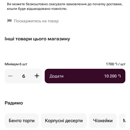
Ви можете безкоштовно скасувати замовлення до початку доставки,
кошти буде відшкодовано повністю.
Поскаржитись на товар
Інші товари цього магазину
Мінімум 6 шт
1700 ֏ / шт
Додати
10 200
֏
Радимо
Бенто торти
Корпусні десерти
Чізкейки
Мо