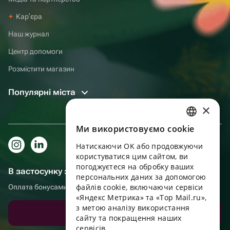
Карʼєра
Наш журнал
Центр допомоги
Розмістити магазин
Популярні міста
×
Ми використовуємо cookie
RUSSIAN
Натискаючи OK або продовжуючи
ENGLISH
користуватися цим сайтом, ви
UKRAINIAN
погоджуєтеся на обробку ваших
В застосунку зручніше!
персональних даних за допомогою
PORTUGUESE
файлів cookie, включаючи сервіси
Оплата бонусами, самовивіз, зручний чат підтримки
«Яндекс Метрика» та «Top Mail.ru»,
SPANISH
з метою аналізу використання
Завантажити додаток
сайту та покращення наших
HUNGARIAN
сервісів.