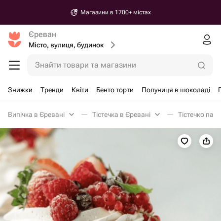
Магазини в 1700+ містах
Єреван
Місто, вулиця, будинок
Знайти товари та магазини
Знижки
Тренди
Квіти
Бенто торти
Полуниця в шоколаді
Випічка в Єревані
Тістечка в Єревані
Тістечко пав