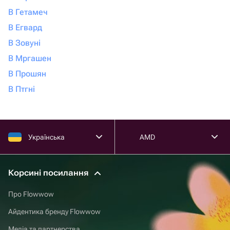
В Гетамеч
В Егвард
В Зовуні
В Мргашен
В Прошян
В Птгні
Українська
AMD
Корсині посилання
Про Flowwow
Айдентика бренду Flowwow
Медіа та партнерства