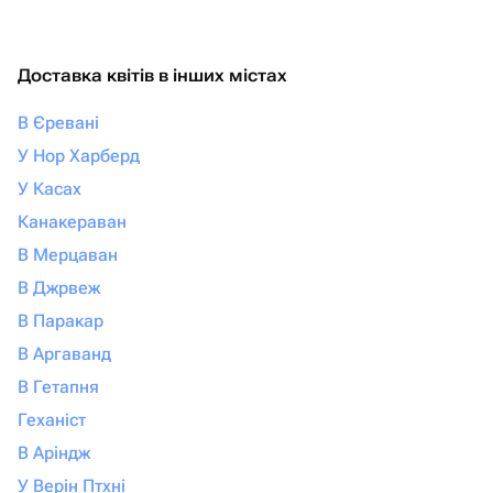
Доставка квітів в інших містах
В Єревані
У Нор Харберд
У Касах
Канакераван
В Мерцаван
В Джрвеж
В Паракар
В Аргаванд
В Гетапня
Геханіст
В Аріндж
У Верін Птхні