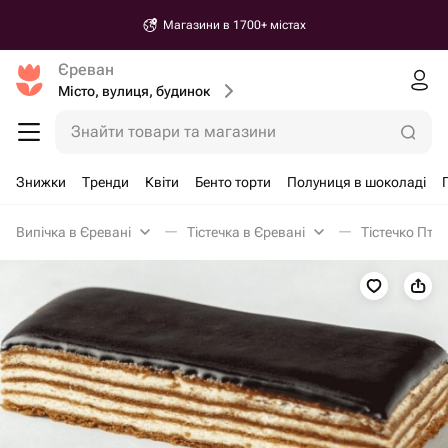
Магазини в 1700+ містах
Єреван
Місто, вулиця, будинок
Знайти товари та магазини
Знижки
Тренди
Квіти
Бенто торти
Полуниця в шоколаді
Випічка в Єревані
Тістечка в Єревані
Тістечко Пта