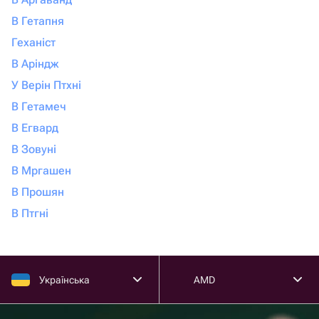
В Гетапня
Геханіст
В Аріндж
У Верін Птхні
В Гетамеч
В Егвард
В Зовуні
В Мргашен
В Прошян
В Птгні
Українська
AMD