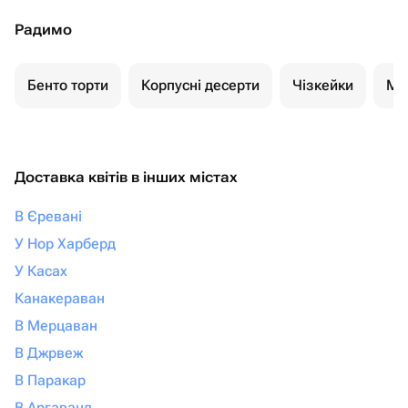
Радимо
Бенто торти
Корпусні десерти
Чізкейки
Мо
Доставка квітів в інших містах
В Єревані
У Нор Харберд
У Касах
Канакераван
В Мерцаван
В Джрвеж
В Паракар
В Аргаванд