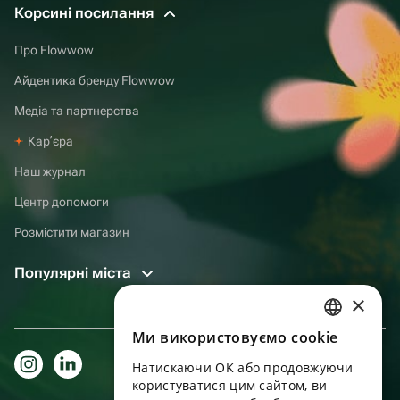
Корсині посилання
Про Flowwow
Айдентика бренду Flowwow
Медіа та партнерства
Карʼєра
Наш журнал
Центр допомоги
Розмістити магазин
Популярні міста
×
Ми використовуємо cookie
RUSSIAN
Натискаючи OK або продовжуючи
ENGLISH
користуватися цим сайтом, ви