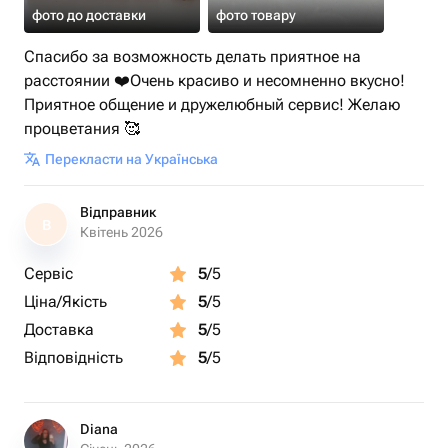
фото до доставки
фото товару
Спасибо за возможность делать приятное на
расстоянии ❤️Очень красиво и несомненно вкусно!
Приятное общение и дружелюбный сервис! Желаю
процветания 🥰
Перекласти на Українська
Відправник
В
Квітень 2026
Сервіс
5
/5
Ціна/Якість
5
/5
Доставка
5
/5
Відповідність
5
/5
Diana