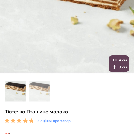
4 см
3 см
Тістечко Пташине молоко
4 оцінки про товар