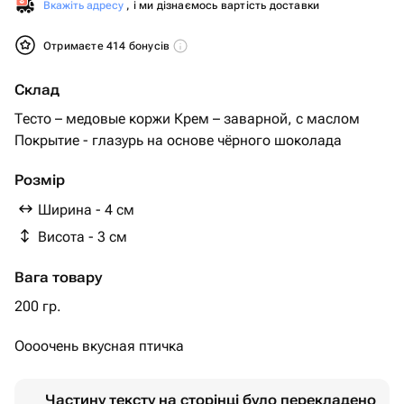
Вкажіть адресу
, і ми дізнаємось вартість доставки
Отримаєте 414 бонусів
Склад
Тесто – медовые коржи Крем – заварной, с маслом
Покрытие - глазурь на основе чёрного шоколада
Розмір
Ширина - 4 см
Висота - 3 см
Вага товару
200 гр.
Оооочень вкусная птичка
Частину тексту на сторінці було перекладено