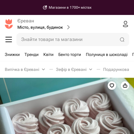
Магазини в 1700+ містах
Єреван
Місто, вулиця, будинок
Знайти товари та магазини
Знижки
Тренди
Квіти
Бенто торти
Полуниця в шоколаді
Випічка в Єревані
Зефір в Єревані
Подарункова ко