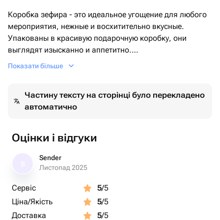
Коробка зефира - это идеальное угощение для любого
мероприятия, нежные и восхитительно вкусные.
Упакованы в красивую подарочную коробку, они
выглядят изысканно и аппетитно.
Показати більше
Только натуральные ингредиенты
- Фруктовое пюре
Частину тексту на сторінці було перекладено
- Нежная текстура
автоматично
- Без искусственных добавок
Оригинальный подарок и красивое угощение для
Оцінки і відгуки
праздничного стола! 💖
Sender
S
Листопад 2025
Сервіс
5
/5
Ціна/Якість
5
/5
Доставка
5
/5