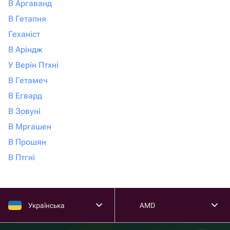
В Аргаванд
В Гетапня
Геханіст
В Аріндж
У Верін Птхні
В Гетамеч
В Егвард
В Зовуні
В Мргашен
В Прошян
В Птгні
Українська
AMD