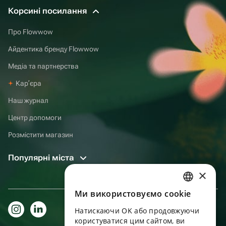
Корсині посилання
Про Flowwow
Айдентика бренду Flowwow
Медіа та партнерства
Карʼєра
Наш журнал
Центр допомоги
Розмістити магазин
Популярні міста
×
Ми використовуємо cookie
RUSSIAN
Натискаючи OK або продовжуючи
ENGLISH
користуватися цим сайтом, ви