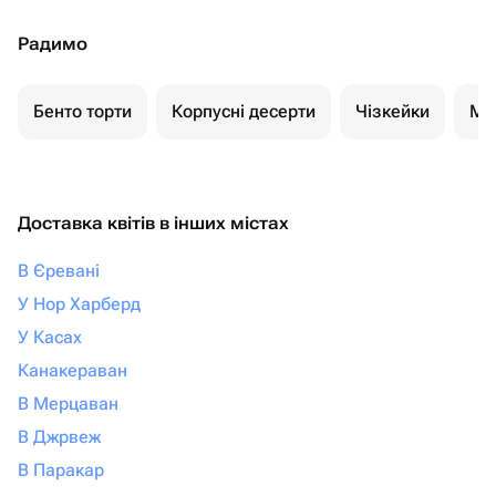
Радимо
Бенто торти
Корпусні десерти
Чізкейки
Мо
Доставка квітів в інших містах
В Єревані
У Нор Харберд
У Касах
Канакераван
В Мерцаван
В Джрвеж
В Паракар