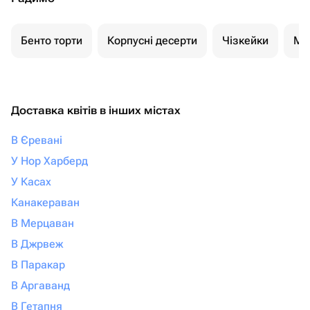
Бенто торти
Корпусні десерти
Чізкейки
Мо
Доставка квітів в інших містах
В Єревані
У Нор Харберд
У Касах
Канакераван
В Мерцаван
В Джрвеж
В Паракар
В Аргаванд
В Гетапня