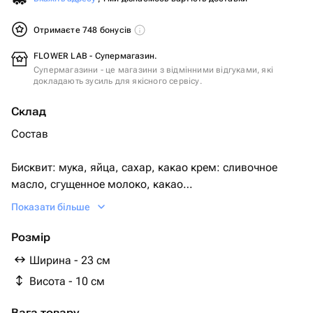
Отримаєте 748 бонусів
FLOWER LAB - Супермагазин.
Супермагазини - це магазини з відмінними відгуками, які
докладають зусиль для якісного сервісу.
Склад
Состав
Бисквит: мука, яйца, сахар, какао крем: сливочное
масло, сгущенное молоко, какао
Показати більше
Крем снаружи: сливки, згущённое молоко
Розмір
Два варианта исполнения.
Ширина - 23 см
Висота - 10 см
1) шоколадный бисквит и шоколадный крем
Вага товару