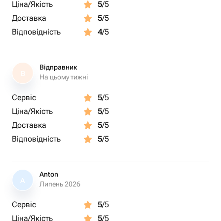
Ціна/Якість
5
/5
радости они принесут при развязывании этой
прекрасной упаковки!
Доставка
5
/5
Відповідність
4
/5
Відправник
В
На цьому тижні
Сервіс
5
/5
Ціна/Якість
5
/5
Доставка
5
/5
Відповідність
5
/5
Anton
A
Липень 2026
Сервіс
5
/5
Ціна/Якість
5
/5