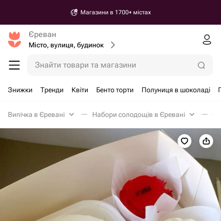
Магазини в 1700+ містах
Єреван
Місто, вулиця, будинок
Знайти товари та магазини
Знижки
Тренди
Квіти
Бенто торти
Полуниця в шоколаді
Випічка в Єревані
Набори солодощів в Єревані
Сл