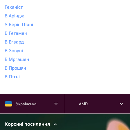
Геханіст
В Аріндж
У Верін Птхні
В Гетамеч
В Егвард
В Зовуні
В Мргашен
В Прошян
В Птгні
Українська
AMD
Корсині посилання