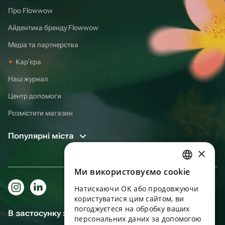
Про Flowwow
Айдентика бренду Flowwow
Медіа та партнерства
Карʼєра
Наш журнал
Центр допомоги
Розмістити магазин
Популярні міста
×
Ми використовуємо cookie
RUSSIAN
Натискаючи OK або продовжуючи
ENGLISH
користуватися цим сайтом, ви
UKRAINIAN
погоджуєтеся на обробку ваших
В застосунку зручніше!
персональних даних за допомогою
PORTUGUESE