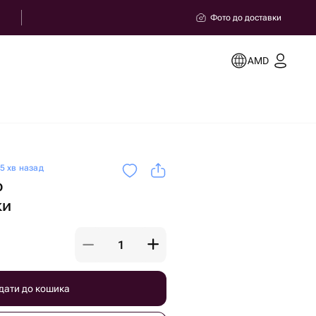
Фото до доставки
AMD
5 хв назад
р
ки
дати до кошика