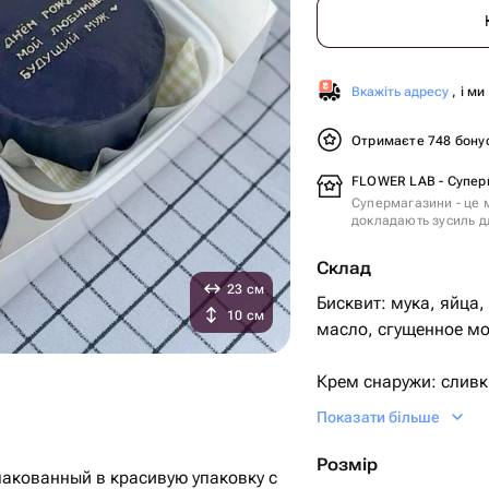
Вкажіть адресу
, і м
Отримаєте 748 бону
FLOWER LAB - Супер
Супермагазини - це м
докладають зусиль дл
Склад
23 см
Бисквит: мука, яйца,
10 см
масло, сгущенное мо
Крем снаружи: сливк
Показати більше
Два варианта испол
Розмір
упакованный в красивую упаковку с
1) шоколадный биск