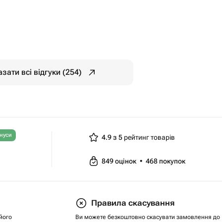
зати всі відгуки (254)
нуси
4.9 з 5
рейтинг товарів
849
оцінок
•
468
покупок
Правила скасування
його
Ви можете безкоштовно скасувати замовлення до