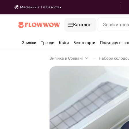
Магазини в 1700+ містах
Каталог
Знайти тов
Знижки
Тренди
Квіти
Бенто торти
Полуниця в шо
Випічка в Єревані
Набори солодощ