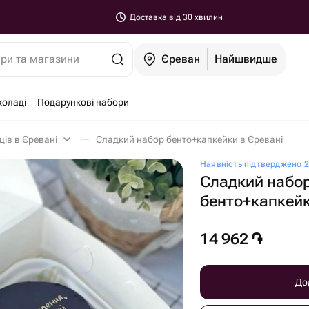
Доставка від 30 хвилин
ари та магазини
Єреван
Найшвидше
коладі
Подарункові набори
ів в Єревані
Сладкий набор бенто+капкейки в Єревані
Наявність підтверджено 2
Сладкий набо
бенто+капкей
14 962
֏
До