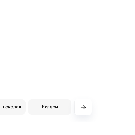
й шоколад
Еклери
Східні солодощі
Ди