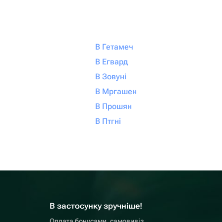
В Гетамеч
В Егвард
В Зовуні
В Мргашен
В Прошян
В Птгні
В застосунку зручніше!
Оплата бонусами, самовивіз,