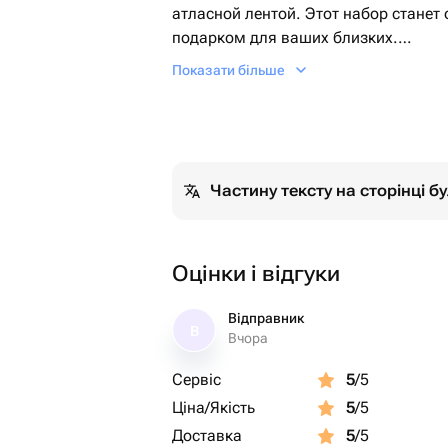
атласной лентой. Этот набор стане
подарком для ваших близких.
Показати більше
Наш бенто торт можно подарить на 
встречу друзей или романтический в
показать знак внимания и признатьс
Наш бенто торт и капкейки упакован
Частину тексту на сторінці 
украшены атласной лентой. Просто 
праздника и радости они принесут 
упаковки!
Оцінки і відгуки
Відправник
В
Вчора
Сервіс
5
/5
Ціна/Якість
5
/5
Доставка
5
/5