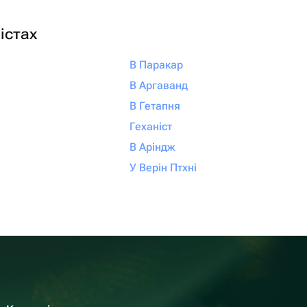
істах
В Паракар
В Аргаванд
В Гетапня
Геханіст
В Аріндж
У Верін Птхні