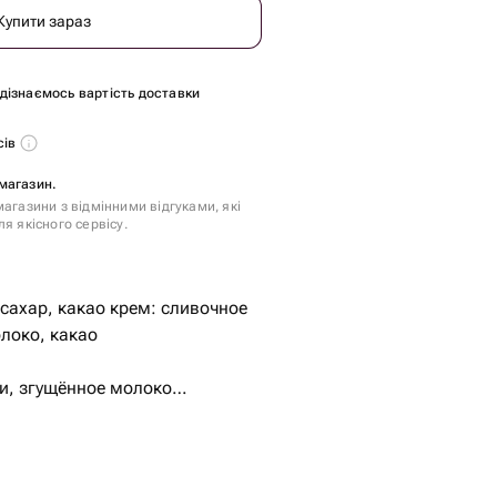
Купити зараз
и дізнаємось вартість доставки
сів
магазин.
агазини з відмінними відгуками, які
я якісного сервісу.
 сахар, какао крем: сливочное
локо, какао
и, згущённое молоко
нения.
вит и шоколадный крем