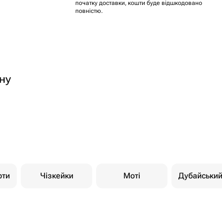
початку доставки, кошти буде відшкодовано
повністю.
ну
рти
Чізкейки
Моті
Дубайськи