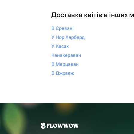
Доставка квітів в інших м
В Єревані
У Нор Харберд
У Касах
Канакераван
В Мерцаван
В Джрвеж