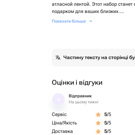
атласной лентой. Этот набор стане
подарком для ваших близких.
Показати більше
Наш бенто торт можно подарить на 
встречу друзей или романтический в
показать знак внимания и признатьс
Наш бенто торт и капкейки упакован
Частину тексту на сторінці 
украшены атласной лентой. Просто 
праздника и радости они принесут 
упаковки!
Оцінки і відгуки
Відправник
В
На цьому тижні
Сервіс
5
/5
Ціна/Якість
5
/5
Доставка
5
/5