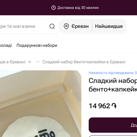
Доставка від 30 хвилин
ари та магазини
Єреван
Найшвидше
коладі
Подарункові набори
ів в Єревані
Сладкий набор бенто+капкейки в Єревані
Наявність підтверджено 5
Сладкий набо
бенто+капкей
14 962
֏
До