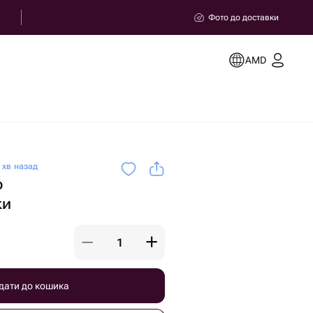
Фото до доставки
AMD
 хв назад
р
ки
дати до кошика