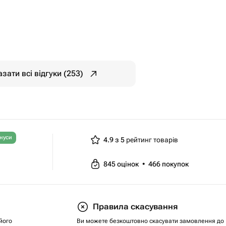
зати всі відгуки (253)
нуси
4.9 з 5
рейтинг товарів
845
оцінок
•
466
покупок
Правила скасування
його
Ви можете безкоштовно скасувати замовлення до