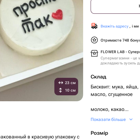
Вкажіть адресу
, і м
Отримаєте 748 бону
FLOWER LAB - Супер
Супермагазини - це м
докладають зусиль дл
Склад
23 см
Бисквит: мука, яйца,
10 см
масло, сгущенное
молоко, какао
Показати більше
Крем снаружи: сливк
Розмір
упакованный в красивую упаковку с
Два варианта испол