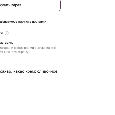
Купити зараз
и дізнаємось вартість доставки
сів
магазин.
агазини з відмінними відгуками, які
я якісного сервісу.
 сахар, какао крем: сливочное
и, згущённое молоко
нения.