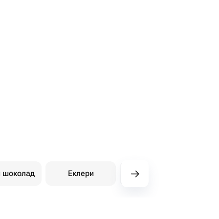
й шоколад
Еклери
Східні солодощі
Ди