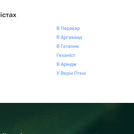
істах
В Паракар
В Аргаванд
В Гетапня
Геханіст
В Аріндж
У Верін Птхні