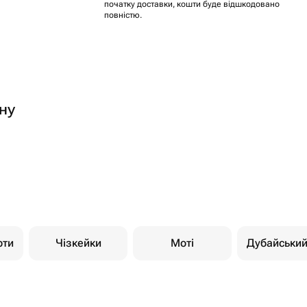
початку доставки, кошти буде відшкодовано
повністю.
ну
рти
Чізкейки
Моті
Дубайськи