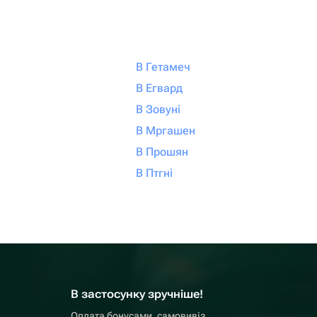
В Гетамеч
В Егвард
В Зовуні
В Мргашен
В Прошян
В Птгні
В застосунку зручніше!
Оплата бонусами, самовивіз,