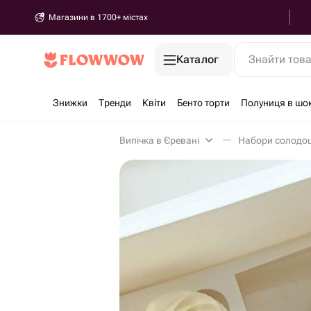
Магазини в 1700+ містах
Каталог
Знайти тов
Знижки
Тренди
Квіти
Бенто торти
Полуниця в шо
Випічка в Єревані
Набори солодощ