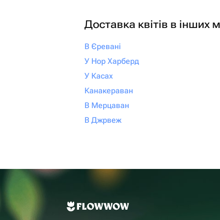
Доставка квітів в інших м
В Єревані
У Нор Харберд
У Касах
Канакераван
В Мерцаван
В Джрвеж