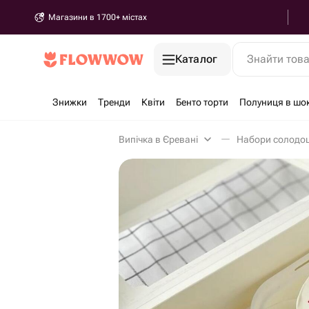
Магазини в 1700+ містах
Каталог
Знайти тов
Знижки
Тренди
Квіти
Бенто торти
Полуниця в шо
Випічка в Єревані
Набори солодощ