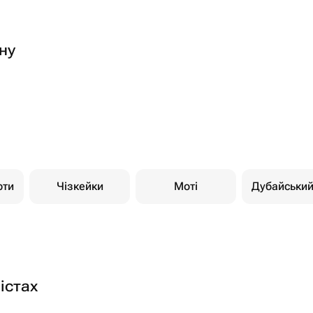
ну
рти
Чізкейки
Моті
Дубайськи
істах