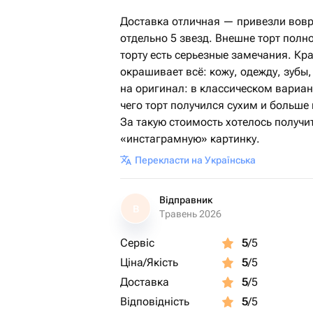
Доставка отличная — привезли вовр
отдельно 5 звезд. Внешне торт полно
торту есть серьезные замечания. К
окрашивает всё: кожу, одежду, зубы
на оригинал: в классическом вариант
чего торт получился сухим и больше
За такую стоимость хотелось получит
«инстаграмную» картинку.
Перекласти на Українська
Відправник
В
Травень 2026
Сервіс
5
/5
Ціна/Якість
5
/5
Доставка
5
/5
Відповідність
5
/5