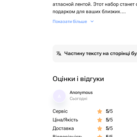
атласной лентой. Этот набор стане
подарком для ваших близких.
Показати більше
Наш бенто торт можно подарить на 
встречу друзей или романтический в
показать знак внимания и признатьс
Частину тексту на сторінці 
Наш бенто торт и капкейки упакован
украшены атласной лентой. Просто 
праздника и радости они принесут 
упаковки!
Оцінки і відгуки
Anonymous
A
Сьогодні
Сервіс
5
/5
Ціна/Якість
5
/5
Доставка
5
/5
Відповідність
5
/5