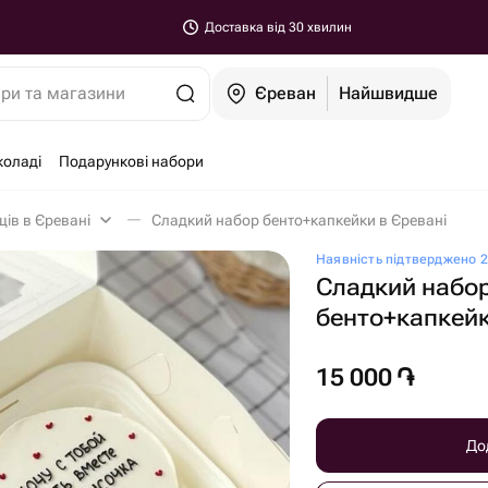
Доставка від 30 хвилин
ари та магазини
Єреван
Найшвидше
коладі
Подарункові набори
ів в Єревані
Сладкий набор бенто+капкейки в Єревані
Наявність підтверджено 2
Сладкий набо
бенто+капкей
15 000
֏
До