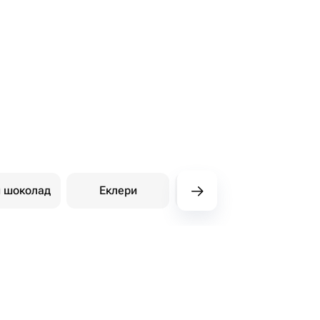
й шоколад
Еклери
Східні солодощі
Ди