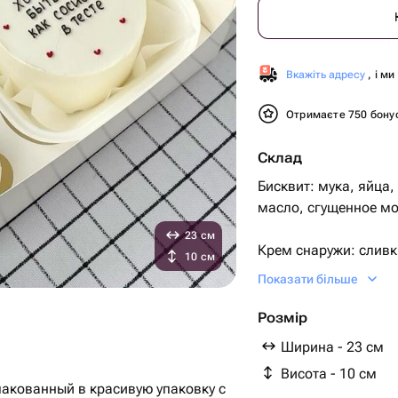
Вкажіть адресу
, і м
Отримаєте 750 бону
Склад
Бисквит: мука, яйца,
масло, сгущенное мо
23 см
Крем снаружи: сливк
10 см
Показати більше
Два варианта испол
Розмір
1) шоколадный биск
Ширина - 23 см
Висота - 10 см
2) ванильный бискви
упакованный в красивую упаковку с