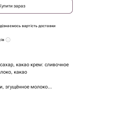
Купити зараз
и дізнаємось вартість доставки
сів
 сахар, какао крем: сливочное
локо, какао
и, згущённое молоко
нения.
вит и шоколадный крем
т, ванильный крем.