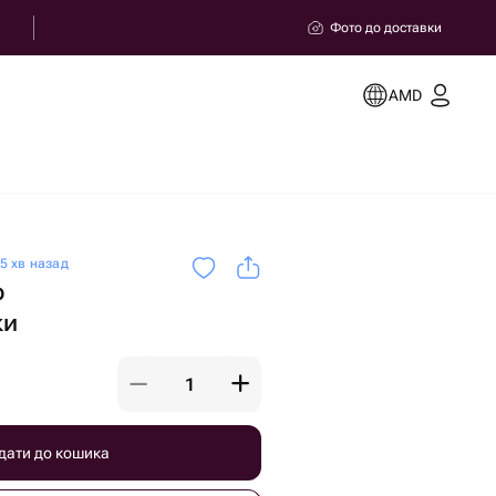
Фото до доставки
AMD
5 хв назад
р
ки
дати до кошика