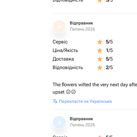
Відправник
В
Липень 2026
Сервіс
5
/5
Ціна/Якість
1
/5
Доставка
5
/5
Відповідність
2
/5
The flowers wilted the very next day afte
upset 😕😕
Перекласти на Українська
Відправник
В
Липень 2026