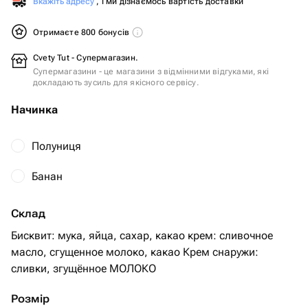
Вкажіть адресу
, і ми дізнаємось вартість доставки
Отримаєте 800 бонусів
Cvety Tut - Супермагазин.
Супермагазини - це магазини з відмінними відгуками, які
докладають зусиль для якісного сервісу.
Начинка
Полуниця
Банан
Склад
Бисквит: мука, яйца, сахар, какао крем: сливочное
масло, сгущенное молоко, какао Крем снаружи:
сливки, згущённое МОЛОКО
Розмір