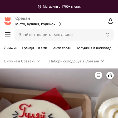
Магазини в 1700+ містах
Єреван
Місто, вулиця, будинок
Знайти товари та магазини
Знижки
Тренди
Квіти
Бенто торти
Полуниця в шоколаді
Випічка в Єревані
Набори солодощів в Єревані
Сл