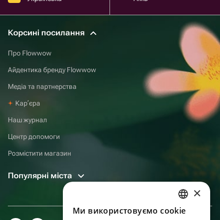
Корсині посилання
Про Flowwow
Айдентика бренду Flowwow
Медіа та партнерства
Карʼєра
Наш журнал
Центр допомоги
Розмістити магазин
Популярні міста
×
Ми використовуємо cookie
RUSSIAN