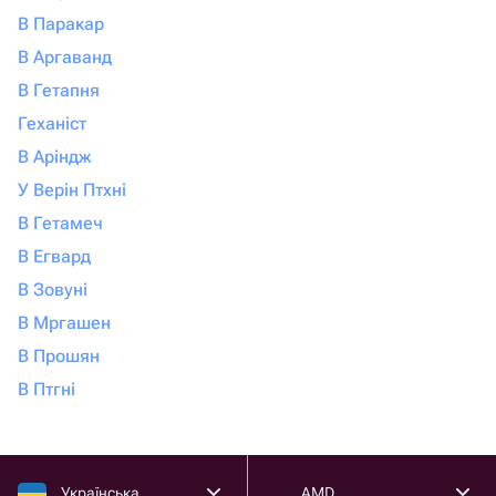
В Паракар
В Аргаванд
В Гетапня
Геханіст
В Аріндж
У Верін Птхні
В Гетамеч
В Егвард
В Зовуні
В Мргашен
В Прошян
В Птгні
Українська
AMD