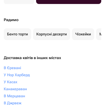
Радимо
Бенто торти
Корпусні десерти
Чізкейки
Мо
Доставка квітів в інших містах
В Єревані
У Нор Харберд
У Касах
Канакераван
В Мерцаван
В Джрвеж