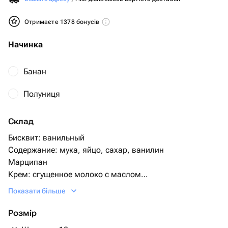
Отримаєте 1378 бонусів
Начинка
Банан
Полуниця
Склад
Бисквит: ванильный
Содержание: мука, яйцо, сахар, ванилин
Марципан
Крем: сгущенное молоко с маслом
Крем снаружи- сливки, сахар
Показати більше
Если хотите шоколадный бисквит укажите в
комментариях
Розмір
Начинка по умолчанию идет шоколадныйе шарики с