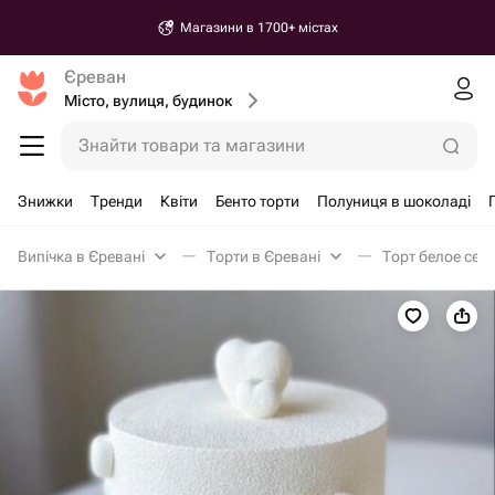
Магазини в 1700+ містах
Єреван
Місто, вулиця, будинок
Знайти товари та магазини
Знижки
Тренди
Квіти
Бенто торти
Полуниця в шоколаді
Випічка в Єревані
Торти в Єревані
Торт белое сер