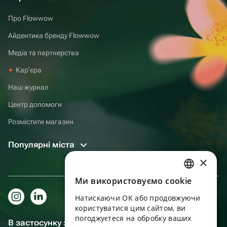
Про Flowwow
Айдентика бренду Flowwow
Медіа та партнерства
Карʼєра
Наш журнал
Центр допомоги
Розмістити магазин
Популярні міста
×
Ми використовуємо cookie
RUSSIAN
Натискаючи OK або продовжуючи
ENGLISH
користуватися цим сайтом, ви
UKRAINIAN
погоджуєтеся на обробку ваших
В застосунку зручніше!