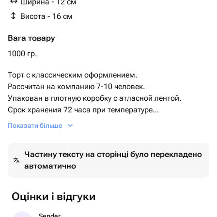
Ширина - 12 см
вафлями
Висота - 16 см
Вага товару
1000 гр.
Торт с классическим оформлением.
Рассчитан на компанию 7-10 человек.
Упакован в плотную коробку с атласной лентой.
Срок хранения 72 часа при температуре
+2+6.
Показати більше
Этот изысканный торт станет украшением любого
торжества.
Частину тексту на сторінці було перекладено
Гладкое покрытие и крупные розовые орхидеи придают
автоматично
ему утончённый и современный вид. Идеально
подходит для свадеб, юбилеев и других особых
событий.
Оцінки і відгуки
Закажите этот торт, чтобы добавить нотку элегантности
вашему празднику!
Sender