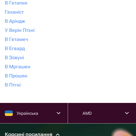
В Гетапня
Геханіст
В Аріндж
У Верін Птхні
В Гетамеч
В Егвард
В Зовуні
В Мргашен
В Прошян
В Птгні
Українська
AMD
Корсині посилання