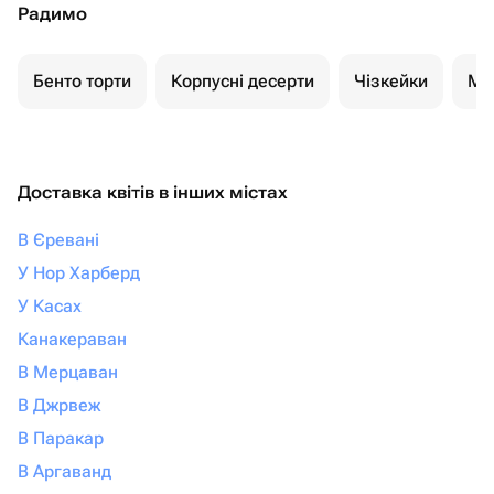
Радимо
Бенто торти
Корпусні десерти
Чізкейки
Мо
Доставка квітів в інших містах
В Єревані
У Нор Харберд
У Касах
Канакераван
В Мерцаван
В Джрвеж
В Паракар
В Аргаванд