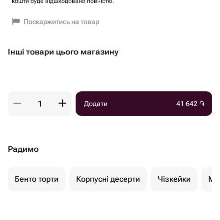
кошти буде відшкодовано повністю.
Поскаржитись на товар
Інші товари цього магазину
Додати
41 642
֏
Радимо
Бенто торти
Корпусні десерти
Чізкейки
Мо