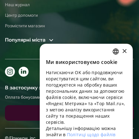
Наш журнал
Центр допомоги
Розмістити магазин
Популярні міста
×
Ми використовуємо cookie
RUSSIAN
Натискаючи OK або продовжуючи
ENGLISH
користуватися цим сайтом, ви
UKRAINIAN
погоджуєтеся на обробку ваших
В застосунку зручніше!
персональних даних за допомогою
PORTUGUESE
файлів cookie, включаючи сервіси
Оплата бонусами, самовивіз, зручний чат підтримки
«Яндекс Метрика» та «Top Mail.ru»,
SPANISH
з метою аналізу використання
Завантажити додаток
сайту та покращення наших
HUNGARIAN
сервісів.
ITALIAN
Детальнішу інформацію можна
знайти в
Політиці щодо файлів
FRENCH
© Flowwow, inc