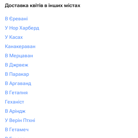
Доставка квітів в інших містах
В Єревані
У Нор Харберд
У Касах
Канакераван
В Мерцаван
В Джрвеж
В Паракар
В Аргаванд
В Гетапня
Геханіст
В Аріндж
У Верін Птхні
В Гетамеч