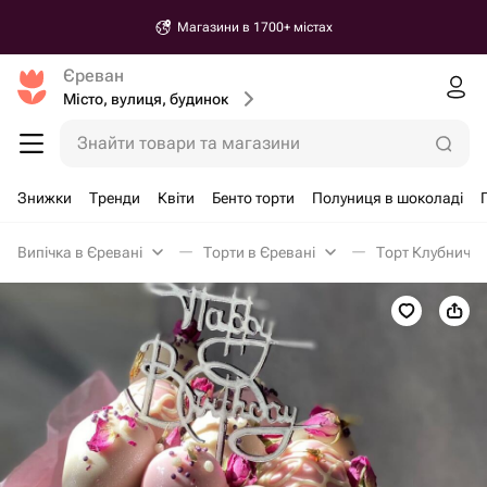
Магазини в 1700+ містах
Єреван
Місто, вулиця, будинок
Знайти товари та магазини
Знижки
Тренди
Квіти
Бенто торти
Полуниця в шоколаді
Випічка в Єревані
Торти в Єревані
Торт Клубнична