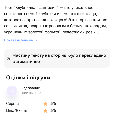
+ 4)
Торт “Клубничная фантазия” — это уникальное
сочетание свежей клубники и нежного шоколада,
• Золотая пищевая фольга
которое покорит сердце каждого! Этот торт состоит из
• Сухие лепестки роз
сочных ягод, покрытых розовым и белым шоколадом,
• Съедобные бусинки
украшенных золотой фольгой, лепестками роз и
• Съедобный блеск
съедобными бусинками. Завершающим штрихом
• Топпер “Happy Birthday” (пластик или акрил)
Показати більше
является элегантный топпер “Happy Birthday”, который
делает этот торт идеальным подарком на день
Частину тексту на сторінці було перекладено
рождения. Порадуйте своих близких изысканным
автоматично
десертом, который не только вкусен, но и невероятно
красив!
Оцінки і відгуки
Этот торт — идеальный выбор для тех, кто ищет нечто
особенное и оригинальное для праздника!
Відправник
В
Липень 2026
Сервіс
5
/5
Ціна/Якість
5
/5