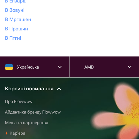
В Егвард
В Зовуні
В Мргашен
В Прошян
В Птгні
Українська
AMD
Корсині посилання
Про Flowwow
Айдентика бренду Flowwow
Медіа та партнерства
Карʼєра