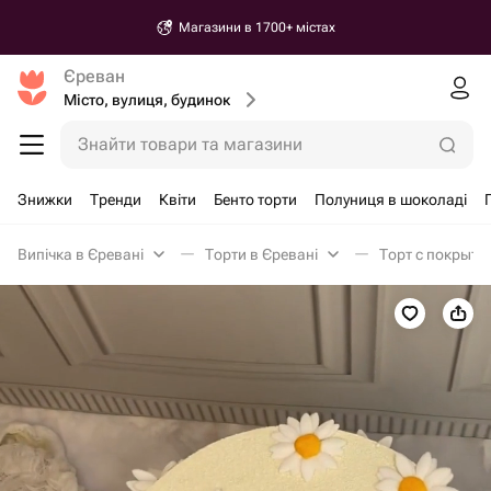
Магазини в 1700+ містах
Єреван
Місто, вулиця, будинок
Знайти товари та магазини
Знижки
Тренди
Квіти
Бенто торти
Полуниця в шоколаді
Випічка в Єревані
Торти в Єревані
Торт с покрыти