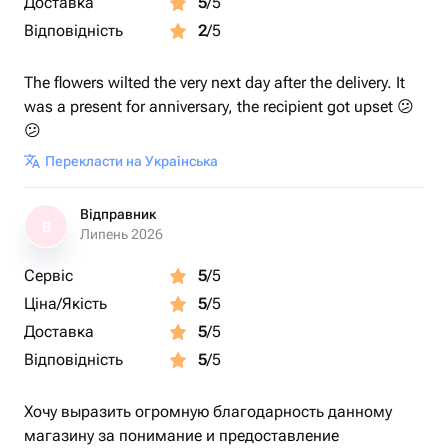
Доставка
5
/5
Відповідність
2
/5
The flowers wilted the very next day after the delivery. It
was a present for anniversary, the recipient got upset 😕
😕
Перекласти на Українська
Відправник
В
Липень 2026
Сервіс
5
/5
Ціна/Якість
5
/5
Доставка
5
/5
Відповідність
5
/5
Хочу выразить огромную благодарность данному
магазину за понимание и предоставление