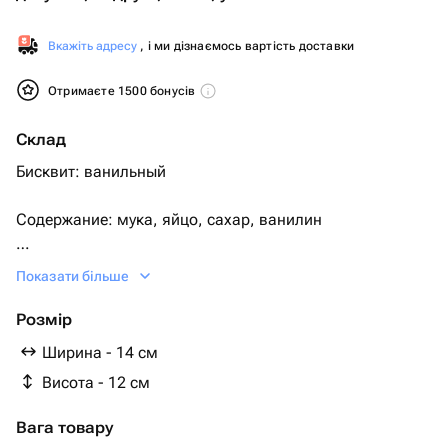
Вкажіть адресу
, і ми дізнаємось вартість доставки
Отримаєте 1500 бонусів
Склад
Бисквит: ванильный
Содержание: мука, яйцо, сахар, ванилин
Марципан
Показати більше
Крем: сгущенное молоко с маслом
Розмір
Ширина - 14 см
Крем снаружи сливки, сахар Если хотите шоколадный
Висота - 12 см
бисквит укажите в комментариях Начинка по
умолчанию идет шоколадныйе шарики с вафлями?
Вага товару