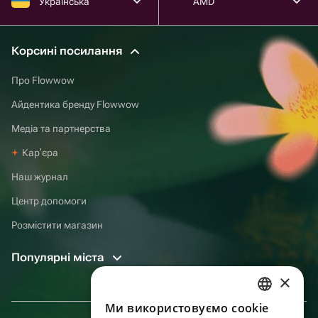
Українська
AMD
Корсині посилання
Про Flowwow
Айдентика бренду Flowwow
Медіа та партнерства
Карʼєра
Наш журнал
Центр допомоги
Розмістити магазин
Популярні міста
×
Ми використовуємо cookie
RUSSIAN