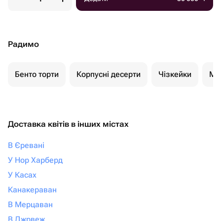
Радимо
Бенто торти
Корпусні десерти
Чізкейки
Мо
Доставка квітів в інших містах
В Єревані
У Нор Харберд
У Касах
Канакераван
В Мерцаван
В Джрвеж