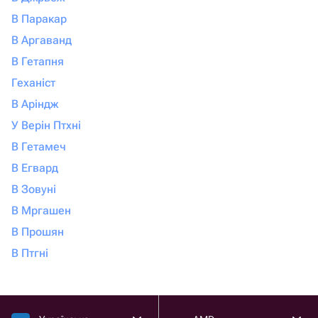
В Паракар
В Аргаванд
В Гетапня
Геханіст
В Аріндж
У Верін Птхні
В Гетамеч
В Егвард
В Зовуні
В Мргашен
В Прошян
В Птгні