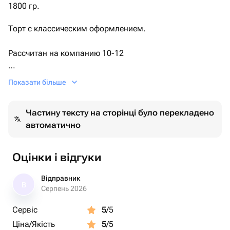
Начинка
1800 гр.
Торт с классическим оформлением.
Банан
Рассчитан на компанию 10-12
Клубника
человек.
Шоколадные шарики с вафлями
Показати більше
Упакован в плотную коробку с атласной лентой.
Частину тексту на сторінці було перекладено
автоматично
Срок хранения 72 часа при температуре
+2+6.
Оцінки і відгуки
Відправник
В
Серпень 2026
Сервіс
5
/5
Ціна/Якість
5
/5