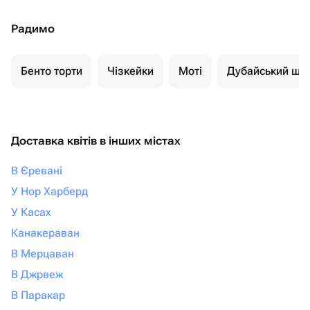
Радимо
Бенто торти
Чізкейки
Моті
Дубайський шо
Доставка квітів в інших містах
В Єревані
У Нор Харберд
У Касах
Канакераван
В Мерцаван
В Джрвеж
В Паракар