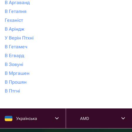
В Аргаванд
В Гетапня
Геханіст
В Аріндж
У Верін Птхні
В Гетамеч
В Егвард
В Зовуні
В Мргашен
В Прошян
В Птгні
Українська
AMD