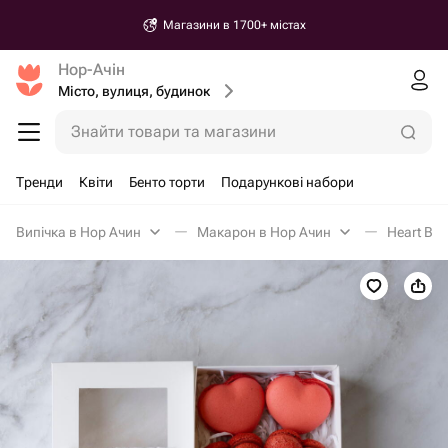
Магазини в 1700+ містах
Нор-Ачін
Місто, вулиця, будинок
Знайти товари та магазини
Тренди
Квіти
Бенто торти
Подарункові набори
Випічка в Нор Ачин
Макарон в Нор Ачин
Heart Box