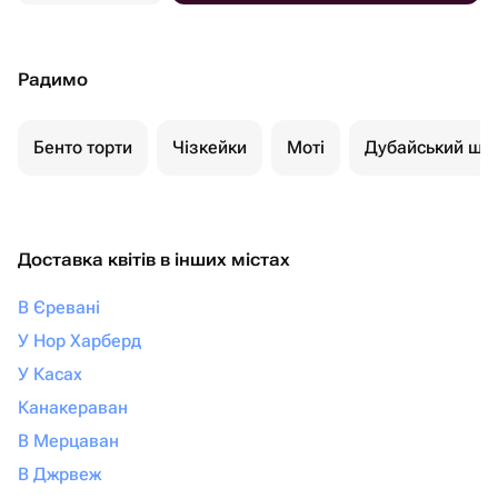
Радимо
Бенто торти
Чізкейки
Моті
Дубайський шо
Доставка квітів в інших містах
В Єревані
У Нор Харберд
У Касах
Канакераван
В Мерцаван
В Джрвеж