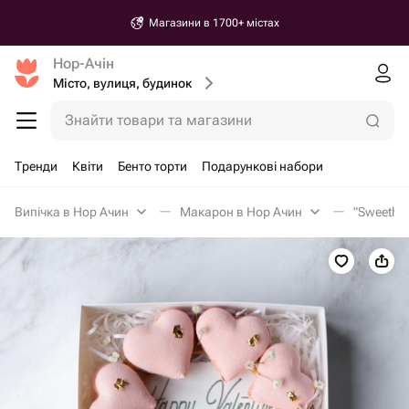
Магазини в 1700+ містах
Нор-Ачін
Місто, вулиця, будинок
Знайти товари та магазини
Тренди
Квіти
Бенто торти
Подарункові набори
Випічка в Нор Ачин
Макарон в Нор Ачин
"Sweethea