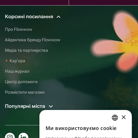
Корсині посилання
Про Flowwow
Айдентика бренду Flowwow
Медіа та партнерства
Карʼєра
Наш журнал
Центр допомоги
Розмістити магазин
Популярні міста
×
Ми використовуємо cookie
RUSSIAN