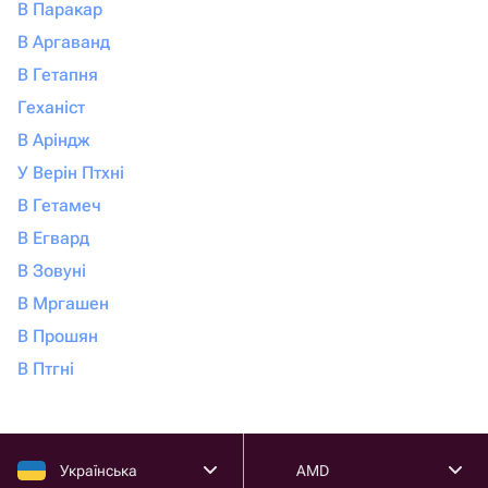
В Паракар
В Аргаванд
В Гетапня
Геханіст
В Аріндж
У Верін Птхні
В Гетамеч
В Егвард
В Зовуні
В Мргашен
В Прошян
В Птгні
Українська
AMD