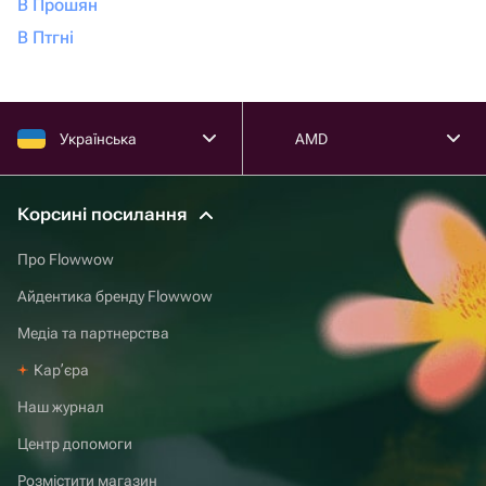
В Прошян
В Птгні
Українська
AMD
Корсині посилання
Про Flowwow
Айдентика бренду Flowwow
Медіа та партнерства
Карʼєра
Наш журнал
Центр допомоги
Розмістити магазин