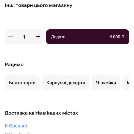
Інші товари цього магазину
Додати
6 000
֏
Радимо
Бенто торти
Корпусні десерти
Чізкейки
Мо
Доставка квітів в інших містах
В Єревані