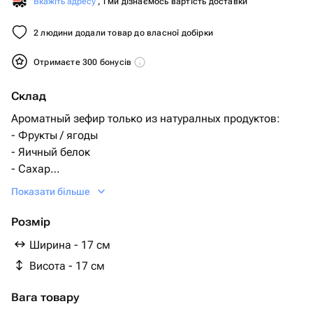
Вкажіть адресу
, і ми дізнаємось вартість доставки
2 людини додали товар до власної добірки
Отримаєте 300 бонусів
Склад
Ароматный зефир только из натуралных продуктов:
- Фрукты / ягоды
- Яичный белок
- Сахар
- Агар-агар
Показати більше
- Вода
Розмір
Ширина - 17 см
Висота - 17 см
Вага товару