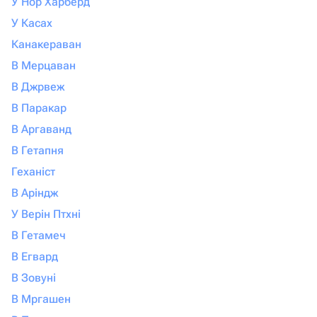
У Нор Харберд
У Касах
Канакераван
В Мерцаван
В Джрвеж
В Паракар
В Аргаванд
В Гетапня
Геханіст
В Аріндж
У Верін Птхні
В Гетамеч
В Егвард
В Зовуні
В Мргашен