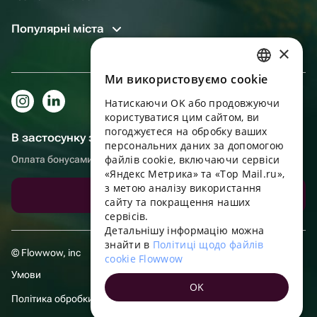
Популярні міста
×
Ми використовуємо cookie
RUSSIAN
Натискаючи OK або продовжуючи
ENGLISH
користуватися цим сайтом, ви
UKRAINIAN
погоджуєтеся на обробку ваших
В застосунку зручніше!
персональних даних за допомогою
PORTUGUESE
файлів cookie, включаючи сервіси
Оплата бонусами, самовивіз, зручний чат підтримки
«Яндекс Метрика» та «Top Mail.ru»,
SPANISH
з метою аналізу використання
Завантажити додаток
сайту та покращення наших
HUNGARIAN
сервісів.
ITALIAN
Детальнішу інформацію можна
знайти в
Політиці щодо файлів
FRENCH
© Flowwow, inc
cookie Flowwow
TURKISH
Умови
OK
GERMAN
Політика обробки даних