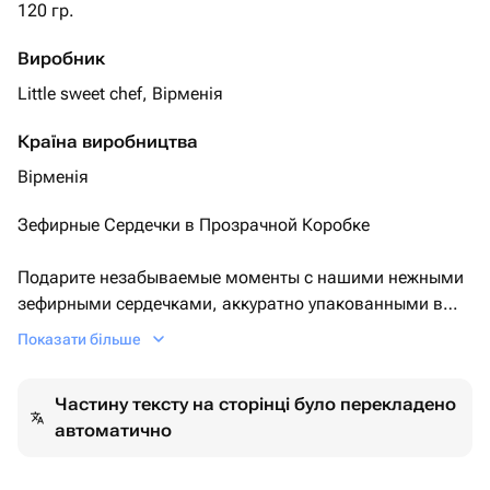
120 гр.
Виробник
Little sweet chef, Вірменія
Країна виробництва
Вірменія
Зефирные Сердечки в Прозрачной Коробке
Подарите незабываемые моменты с нашими нежными
зефирными сердечками, аккуратно упакованными в
прозрачную коробку. Эти изысканные сладости с
Показати більше
легким воздушным вкусом станут идеальным
подарком на свадьбы, день Святого Валентина,
Частину тексту на сторінці було перекладено
юбилеи или другие важные события.
автоматично
Каждое сердечко - это не только вкусное лакомство, но
и символ любви и заботы.