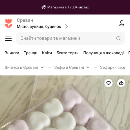
Магазини в 1700+ містах
Єреван
Місто, вулиця, будинок
Знайти товари та магазини
Знижки
Тренди
Квіти
Бенто торти
Полуниця в шоколаді
Випічка в Єревані
Зефір в Єревані
Зефирки сердеч