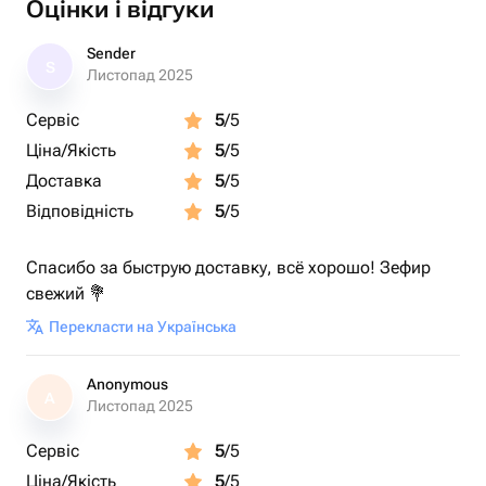
Оцінки і відгуки
Порадуйте себя и близких особенным угощением от
Sender
S
Little Sweet Chef!
Листопад 2025
Сервіс
5
/5
Ціна/Якість
5
/5
Доставка
5
/5
Відповідність
5
/5
Спасибо за быструю доставку, всё хорошо! Зефир
свежий 💐
Перекласти на Українська
Anonymous
A
Листопад 2025
Сервіс
5
/5
Ціна/Якість
5
/5