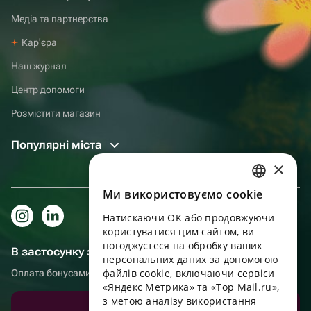
Медіа та партнерства
Карʼєра
Наш журнал
Центр допомоги
Розмістити магазин
Популярні міста
×
Ми використовуємо cookie
RUSSIAN
Натискаючи OK або продовжуючи
ENGLISH
користуватися цим сайтом, ви
UKRAINIAN
погоджуєтеся на обробку ваших
В застосунку зручніше!
персональних даних за допомогою
PORTUGUESE
файлів cookie, включаючи сервіси
Оплата бонусами, самовивіз, зручний чат підтримки
«Яндекс Метрика» та «Top Mail.ru»,
SPANISH
з метою аналізу використання
Завантажити додаток