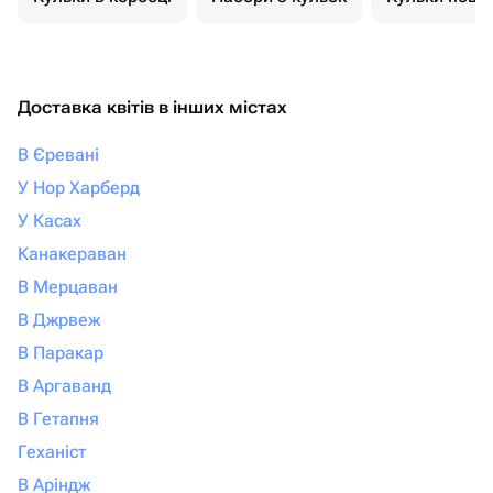
Доставка квітів в інших містах
В Єревані
У Нор Харберд
У Касах
Канакераван
В Мерцаван
В Джрвеж
В Паракар
В Аргаванд
В Гетапня
Геханіст
В Аріндж