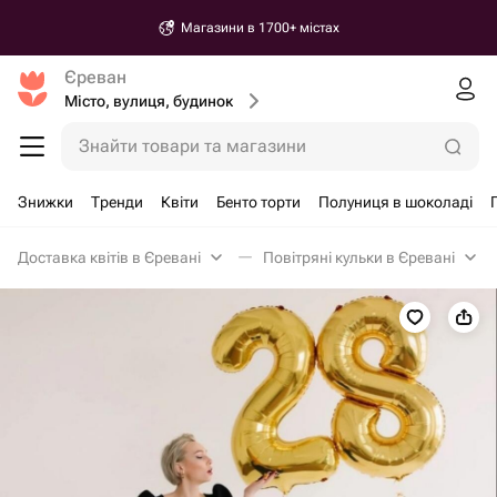
Магазини в 1700+ містах
Єреван
Місто, вулиця, будинок
Знайти товари та магазини
Знижки
Тренди
Квіти
Бенто торти
Полуниця в шоколаді
Доставка квітів в Єревані
Повітряні кульки в Єревані