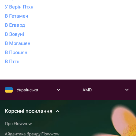
У Верін Птхні
В Гетамеч
В Егвард
В Зовуні
В Мргашен
В Прошян
В Птгні
Українська
AMD
Корсині посилання
Про Flowwow
Айдентика бренду Flowwow