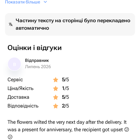
Показати більше
Цифру можно поменять.
Частину тексту на сторінці було перекладено
автоматично
Оцінки і відгуки
Відправник
В
Липень 2026
Сервіс
5
/5
Ціна/Якість
1
/5
Доставка
5
/5
Відповідність
2
/5
The flowers wilted the very next day after the delivery. It
was a present for anniversary, the recipient got upset 😕
😕